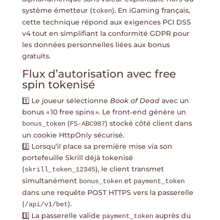
système émetteur (
). En iGaming français,
token
cette technique répond aux exigences PCI DSS
v4 tout en simplifiant la conformité GDPR pour
les données personnelles liées aux bonus
gratuits.
Flux d’autorisation avec free
spin tokenisé
1️⃣ Le joueur sélectionne
Book of Dead
avec un
bonus « 10 free spins ». Le front‑end génère un
(
) stocké côté client dans
bonus_token
FS-ABC987
un cookie HttpOnly sécurisé.
2️⃣ Lorsqu’il place sa première mise via son
portefeuille Skrill déjà tokenisé
(
), le client transmet
skrill_token_12345
simultanément
et
bonus_token
payment_token
dans une requête POST HTTPS vers la passerelle
(
).
/api/v1/bet
3️⃣ La passerelle valide
auprès du
payment_token