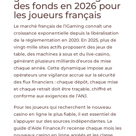
des fonds en 2026 pour
les joueurs français
Le marché français de l’iGaming connaît une
croissance exponentielle depuis la libéralisation
de la réglementation en 2020. En 2025, plus de
vingt‑mille sites actifs proposent des jeux de
table, des machines à sous et du live‑casino,
générant plusieurs milliards d’euros de mise
chaque année. Cette dynamique impose aux
opérateurs une vigilance accrue sur la sécurité
des flux financiers : chaque dépôt, chaque mise
et chaque retrait doit être traçable, chiffré et
conforme aux exigences de l’ANJ.
Pour les joueurs qui recherchent le nouveau
casino en ligne le plus fiable, il est essentiel de
s’appuyer sur des sources indépendantes. Le
guide d’Aide Finance.Fr recense chaque mois les
nouveaux casino en ligne agréés et les classe