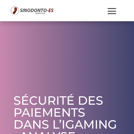
SÉCURITÉ DES
PAIEMENTS
DANS L’IGAMING