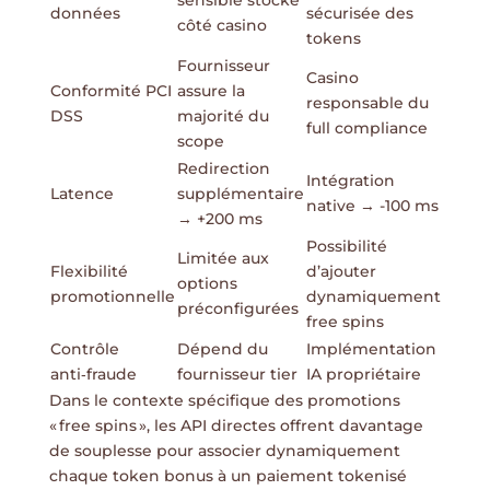
sensible stocké
données
sécurisée des
côté casino
tokens
Fournisseur
Casino
Conformité PCI
assure la
responsable du
DSS
majorité du
full compliance
scope
Redirection
Intégration
Latence
supplémentaire
native → -100 ms
→ +200 ms
Possibilité
Limitée aux
Flexibilité
d’ajouter
options
promotionnelle
dynamiquement
préconfigurées
free spins
Contrôle
Dépend du
Implémentation
anti‑fraude
fournisseur tier
IA propriétaire
Dans le contexte spécifique des promotions
« free spins », les API directes offrent davantage
de souplesse pour associer dynamiquement
chaque token bonus à un paiement tokenisé