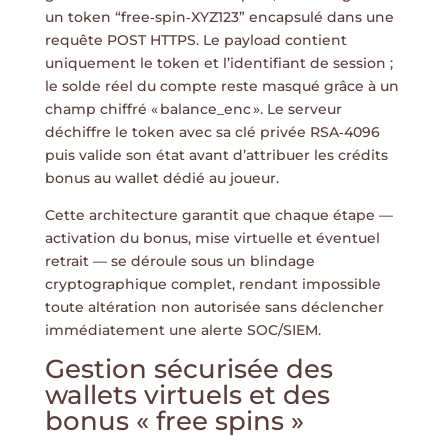
un token “free‑spin‑XYZ123” encapsulé dans une
requête POST HTTPS. Le payload contient
uniquement le token et l’identifiant de session ;
le solde réel du compte reste masqué grâce à un
champ chiffré « balance_enc ». Le serveur
déchiffre le token avec sa clé privée RSA‑4096
puis valide son état avant d’attribuer les crédits
bonus au wallet dédié au joueur.
Cette architecture garantit que chaque étape —
activation du bonus, mise virtuelle et éventuel
retrait — se déroule sous un blindage
cryptographique complet, rendant impossible
toute altération non autorisée sans déclencher
immédiatement une alerte SOC/​SIEM.
Gestion sécurisée des
wallets virtuels et des
bonus « free spins »