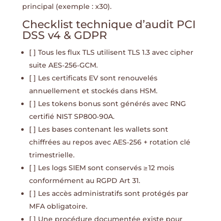
principal (exemple : x30).
Checklist technique d’audit PCI
DSS v4 & GDPR
[ ] Tous les flux TLS utilisent TLS 1.3 avec cipher
suite AES‑256‑GCM.
[ ] Les certificats EV sont renouvelés
annuellement et stockés dans HSM.
[ ] Les tokens bonus sont générés avec RNG
certifié NIST SP800‑90A.
[ ] Les bases contenant les wallets sont
chiffrées au repos avec AES‑256 + rotation clé
trimestrielle.
[ ] Les logs SIEM sont conservés ≥ 12 mois
conformément au RGPD Art 31.
[ ] Les accès administratifs sont protégés par
MFA obligatoire.
[ ] Une procédure documentée existe pour