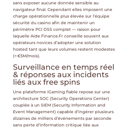
sans exposer aucune donnée sensible au
navigateur final. Cependant elles imposent une
charge opérationnelle plus élevée sur l’équipe
sécurité du casino afin de maintenir un
périmètre PCI DSS complet — raison pour
laquelle Aide Finance.Fr conseille souvent aux
opérateurs novices d’adopter une solution
hosted tant que leurs volumes restent modestes
(< €5M/mois).
Surveillance en temps réel
& réponses aux incidents
liés aux free spins
Une plateforme iGaming fiable repose sur une
architecture SOC (Security Operations Center)
couplée à un SIEM (Security Information and
Event Management) capable d’ingérer plusieurs
dizaines de milliers d’événements par seconde
sans perte d’information critique liée aux