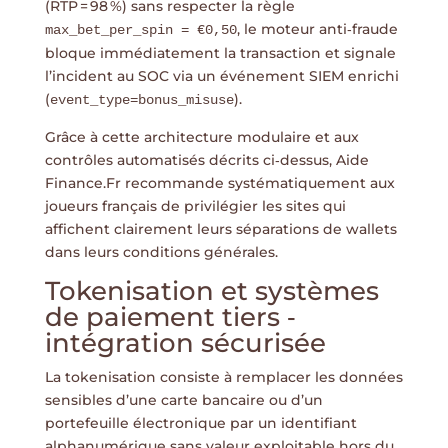
(RTP = 98 %) sans respecter la règle
, le moteur anti‑fraude
max_bet_per_spin = €0,50
bloque immédiatement la transaction et signale
l’incident au SOC via un événement SIEM enrichi
(
).
event_type=bonus_misuse
Grâce à cette architecture modulaire et aux
contrôles automatisés décrits ci‑dessus, Aide
Finance.Fr recommande systématiquement aux
joueurs français de privilégier les sites qui
affichent clairement leurs séparations de wallets
dans leurs conditions générales.
Tokenisation et systèmes
de paiement tiers ‑
intégration sécurisée
La tokenisation consiste à remplacer les données
sensibles d’une carte bancaire ou d’un
portefeuille électronique par un identifiant
alphanumérique sans valeur exploitable hors du