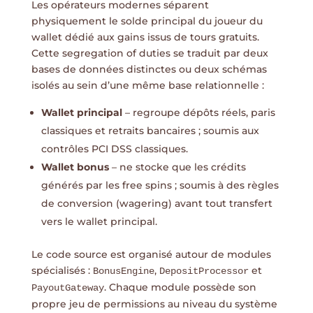
Les opérateurs modernes séparent
physiquement le solde principal du joueur du
wallet dédié aux gains issus de tours gratuits.
Cette segregation of duties se traduit par deux
bases de données distinctes ou deux schémas
isolés au sein d’une même base relationnelle :
Wallet principal
– regroupe dépôts réels, paris
classiques et retraits bancaires ; soumis aux
contrôles PCI DSS classiques.
Wallet bonus
– ne stocke que les crédits
générés par les free spins ; soumis à des règles
de conversion (wagering) avant tout transfert
vers le wallet principal.
Le code source est organisé autour de modules
spécialisés :
,
et
BonusEngine
DepositProcessor
. Chaque module possède son
PayoutGateway
propre jeu de permissions au niveau du système