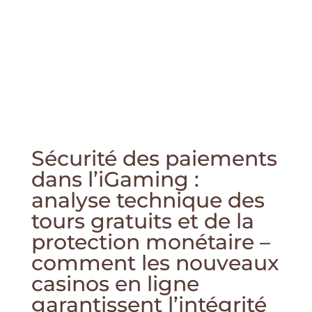
FONDS EN 2026
POUR LES
JOUEURS
FRANÇAIS
por
ctjunior
|
maio 9, 2025
|
0 Comentários
Sécurité des paiements
dans l’iGaming :
analyse technique des
tours gratuits et de la
protection monétaire –
comment les nouveaux
casinos en ligne
garantissent l’intégrité