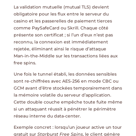
La validation mutuelle (mutual TLS) devient
obligatoire pour les flux entre le serveur du
casino et les passerelles de paiement tierces
comme PaySafeCard ou Skrill. Chaque côté
présente son certificat ; si l’un d’eux n’est pas
reconnu, la connexion est immédiatement
rejetée, éliminant ainsi le risque d’attaque
Man‑in‑the‑Middle sur les transactions liées aux
free spins.
Une fois le tunnel établi, les données sensibles
sont re‑chiffrées avec AES‑256 en mode CBC ou
GCM avant d’être stockées temporairement dans
la mémoire volatile du serveur d’application.
Cette double couche empêche toute fuite même
si un attaquant réussit à pénétrer le périmètre
réseau interne du data‑center.
Exemple concret : lorsqu’un joueur active un tour
gratuit sur
Starburst Free Spins
, le client génère