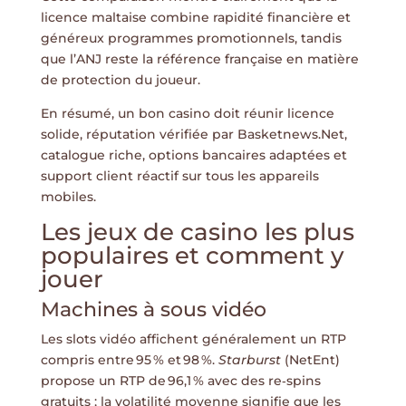
licence maltaise combine rapidité financière et
généreux programmes promotionnels, tandis
que l’ANJ reste la référence française en matière
de protection du joueur.
En résumé, un bon casino doit réunir licence
solide, réputation vérifiée par Basketnews.Net,
catalogue riche, options bancaires adaptées et
support client réactif sur tous les appareils
mobiles.
Les jeux de casino les plus
populaires et comment y
jouer
Machines à sous vidéo
Les slots vidéo affichent généralement un RTP
compris entre 95 % et 98 %.
Starburst
(NetEnt)
propose un RTP de 96,1 % avec des re‑spins
gratuits ; la volatilité moyenne signifie que les