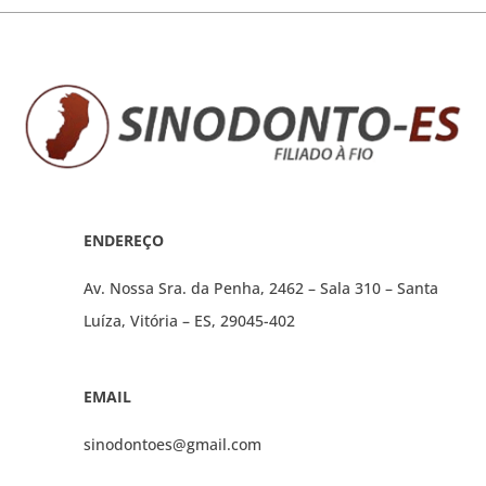
ENDEREÇO
Av. Nossa Sra. da Penha, 2462 – Sala 310 – Santa
Luíza, Vitória – ES, 29045-402
EMAIL
sinodontoes@gmail.com