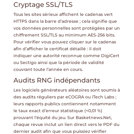
Cryptage SSL/TLS
Tous les sites sérieux affichent le cadenas vert
HTTPS dans la barre d’adresse ; cela signifie que
vos données personnelles sont protégées par un
chiffrement SSL/TLS au minimum AES‑256 bits.
Pour vérifier vous pouvez cliquer sur le cadenas
afin d’afficher le certificat détaillé : il doit
indiquer une autorité reconnue comme DigiCert
ou Sectigo ainsi que la période de validité
couvrant toute l’année en cours.
Audits RNG indépendants
Les logiciels générateurs aléatoires sont soumis à
des audits réguliers par eCOGRA ou iTech Labs ;
leurs rapports publics contiennent notamment
le taux exact d’erreur statistique (<0,01 %)
prouvant l’équité du jeu. Sur Basketnews.Net,
chaque revue inclut un lien direct vers le PDF du
dernier audit afin que vous puissiez vérifier