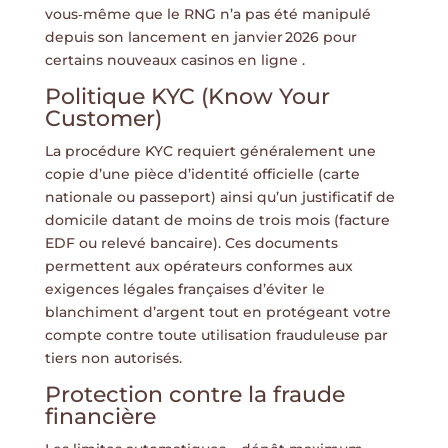
vous‑même que le RNG n’a pas été manipulé
depuis son lancement en janvier 2026 pour
certains nouveaux casinos en ligne .
Politique KYC (Know Your
Customer)
La procédure KYC requiert généralement une
copie d’une pièce d’identité officielle (carte
nationale ou passeport) ainsi qu’un justificatif de
domicile datant de moins de trois mois (facture
EDF ou relevé bancaire). Ces documents
permettent aux opérateurs conformes aux
exigences légales françaises d’éviter le
blanchiment d’argent tout en protégeant votre
compte contre toute utilisation frauduleuse par
tiers non autorisés.
Protection contre la fraude
financière