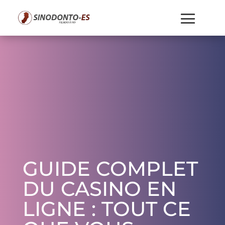
GUIDE COMPLET
DU CASINO EN
LIGNE : TOUT CE