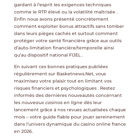
gardant à l’esprit les exigences techniques
comme le RTP élevé ou la volatilité maîtrisée .
Enfin nous avons présenté concrètement
comment exploiter bonus attractifs sans tomber
dans leurs pièges cachés et surtout comment
protéger votre santé financière grâce aux outils
d’auto‑limitation financière/temporelle ainsi
qu’au dispositif national FIJEL .
En suivant ces bonnes pratiques publiées
régulièrement sur Basketnews.Net, vous
maximisez votre plaisir tout en limitant vos
risques financiers et psychologiques . Restez
informés des dernières nouveautés concernant
les
nouveaux casinos en ligne
dès leur
lancement grâce à nos revues actualisées chaque
mois – votre guide fiable pour jouer sereinement
dans l’univers dynamique du casino online france
en 2026.​