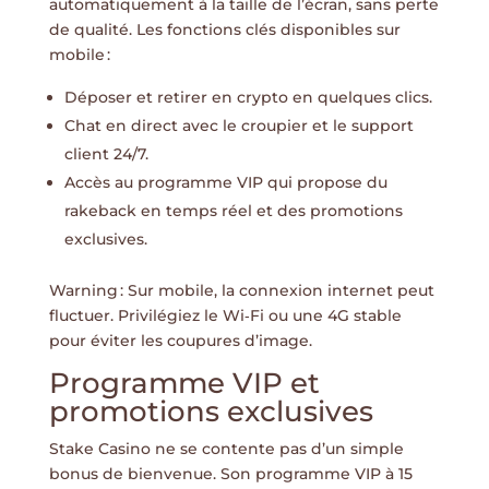
automatiquement à la taille de l’écran, sans perte
de qualité. Les fonctions clés disponibles sur
mobile :
Déposer et retirer en crypto en quelques clics.
Chat en direct avec le croupier et le support
client 24/7.
Accès au programme VIP qui propose du
rakeback en temps réel et des promotions
exclusives.
Warning : Sur mobile, la connexion internet peut
fluctuer. Privilégiez le Wi‑Fi ou une 4G stable
pour éviter les coupures d’image.
Programme VIP et
promotions exclusives
Stake Casino ne se contente pas d’un simple
bonus de bienvenue. Son programme VIP à 15