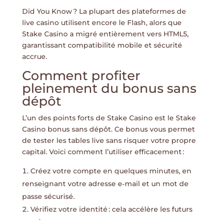
Did You Know ? La plupart des plateformes de
live casino utilisent encore le Flash, alors que
Stake Casino a migré entièrement vers HTML5,
garantissant compatibilité mobile et sécurité
accrue.
Comment profiter
pleinement du bonus sans
dépôt
L’un des points forts de Stake Casino est le Stake
Casino bonus sans dépôt. Ce bonus vous permet
de tester les tables live sans risquer votre propre
capital. Voici comment l’utiliser efficacement :
Créez votre compte en quelques minutes, en
renseignant votre adresse e‑mail et un mot de
passe sécurisé.
Vérifiez votre identité : cela accélère les futurs