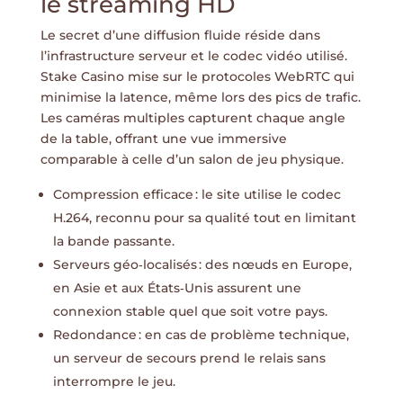
le streaming HD
Le secret d’une diffusion fluide réside dans
l’infrastructure serveur et le codec vidéo utilisé.
Stake Casino mise sur le protocoles WebRTC qui
minimise la latence, même lors des pics de trafic.
Les caméras multiples capturent chaque angle
de la table, offrant une vue immersive
comparable à celle d’un salon de jeu physique.
Compression efficace : le site utilise le codec
H.264, reconnu pour sa qualité tout en limitant
la bande passante.
Serveurs géo‑localisés : des nœuds en Europe,
en Asie et aux États‑Unis assurent une
connexion stable quel que soit votre pays.
Redondance : en cas de problème technique,
un serveur de secours prend le relais sans
interrompre le jeu.