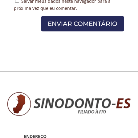
Salvar meus dados neste navegador para a
próxima vez que eu comentar.
ENVIAR COMENTÁRIO
ENDEREÇO