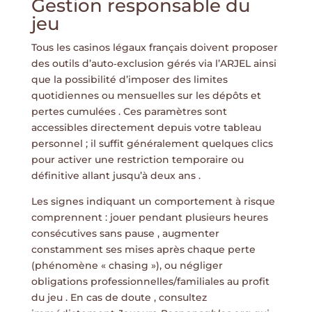
Gestion responsable du
jeu
Tous les casinos légaux français doivent proposer
des outils d’auto‑exclusion gérés via l’ARJEL ainsi
que la possibilité d’imposer des limites
quotidiennes ou mensuelles sur les dépôts et
pertes cumulées . Ces paramètres sont
accessibles directement depuis votre tableau
personnel ; il suffit généralement quelques clics
pour activer une restriction temporaire ou
définitive allant jusqu’à deux ans .
Les signes indiquant un comportement à risque
comprennent : jouer pendant plusieurs heures
consécutives sans pause , augmenter
constamment ses mises après chaque perte
(phénomène « chasing »), ou négliger
obligations professionnelles/familiales au profit
du jeu . En cas de doute , consultez