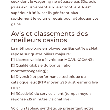
ceux dont le wagering ne dépasse pas 30x, puis
jouez exclusivement aux jeux dont le RTP est
supérieur à 96 %, car ils génèrent plus
rapidement le volume requis pour débloquer vos
gains.
Avis et classements des
meilleurs casinos
La méthodologie employée par BasketNews.Net
repose sur quatre piliers majeurs :
1️⃣ Licence valide délivrée par MGA/UKGC/ANJ ;
2️⃣ Qualité globale du bonus (ratio
montant/wagering) ;
3️⃣ Diversité et performance technique du
catalogue jeux (RTP moyen ≥96 %, streaming live
HD) ;
4️⃣ Réactivité du service client (temps moyen
réponse ≤15 minutes via chat live).
Voici un tableau synthétique présentant notre