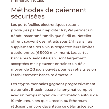
l’immersion totale.
Méthodes de paiement
sécurisées
Les portefeuilles électroniques restent
privilégiés par leur rapidité : PayPal permet un
dépôt instantané tandis que Skrill ou Neteller
offrent souvent des retraits sous 24 h sans frais
supplémentaires si vous respectez leurs limites
quotidiennes (€ 5 000 maximum). Les cartes
bancaires Visa/MasterCard sont largement
acceptées mais peuvent entraîner un délai
moyen de 2‑3 jours ouvrés pour les retraits selon
l’établissement bancaire émetteur.
Les crypto‑monnaies gagnent progressivement
du terrain ; Bitcoin assure l’anonymat complet
avec un temps moyen de confirmation autour de
10 minutes, alors que Litecoin ou Ethereum
réduisent encore davantage ce délai grâce aux