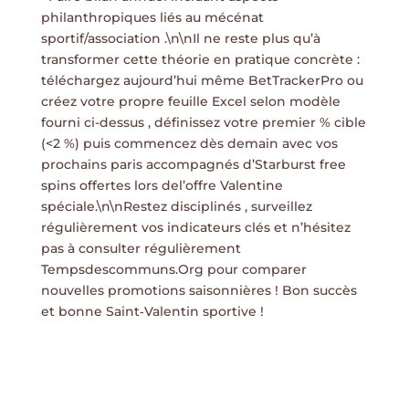
philanthropiques liés au mécénat
sportif/association .\n\nIl ne reste plus qu’à
transformer cette théorie en pratique concrète :
téléchargez aujourd’hui même BetTrackerPro ou
créez votre propre feuille Excel selon modèle
fourni ci-dessus , définissez votre premier % cible
(<2 %) puis commencez dès demain avec vos
prochains paris accompagnés d’Starburst free
spins offertes lors del’offre Valentine
spéciale.\n\nRestez disciplinés , surveillez
régulièrement vos indicateurs clés et n’hésitez
pas à consulter régulièrement
Tempsdescommuns.Org pour comparer
nouvelles promotions saisonnières ! Bon succès
et bonne Saint‑Valentin sportive !