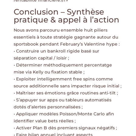
rentabilité financière.\n »
Conclusion – Synthèse
pratique & appel à l’action
Nous avons parcouru ensemble huit piliers
essentiels à toute stratégie gagnante autour du
sportsbook pendant February’s Valentine hype :
• Construire un bankroll rigide basé sur
séparation capital / loisir ;
• Déterminer méthodiquement percentatge
mise via Kelly ou fixation stable ;
• Exploiter intelligemment free spins comme
source additionnelle sans impacter risque initial ;
• Maîtriser ses émotions grâce routines anti‑tilt ;
• S’appuyer sur apps ou tableurs automatisés
dotés d’alertes personnalisées ;
• Appliquer modèles Poisson/Mont­e Carlo afin
identifier value bets réelles ;
• Activer Plan B dès premiers signaux négatifs ;
• Faire bilan annuel incluant aspects