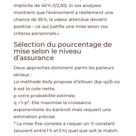
implicite de 40 % (1/2,50). Si vos analyses
montrent que l’événement a réellement une
chance de 55 %, la valeur attendue devient
positive – ce qui justifie une mise selon vos
critères personnels.«
Sélection du pourcentage de
mise selon le niveau
d’assurance
Deux approches dominent parmi les parieurs
sérieux :
La méthode Kelly propose d’allouer
(bp–q)/b
où
b
est la cote nette,
p
votre probabilité estimée,
q = 1–p*. Elle maximise la croissance
exponentielle du bankroll mais requiert une
estimation précise.
* La mise fixe consiste à risquer un % constant
(souvent entre 1 % et 3 %) quel que soit le match.