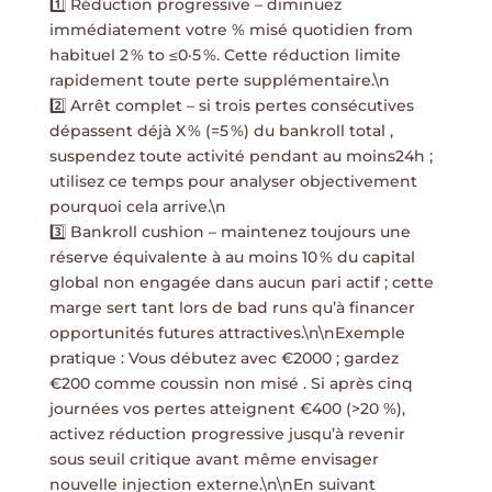
1️⃣ Réduction progressive – diminuez
immédiatement votre % misé quotidien from
habituel 2 % to ≤0·5 %. Cette réduction limite
rapidement toute perte supplémentaire.\n
2️⃣ Arrêt complet – si trois pertes consécutives
dépassent déjà X % (=5 %) du bankroll total ,
suspendez toute activité pendant au moins24h ;
utilisez ce temps pour analyser objectivement
pourquoi cela arrive.\n
3️⃣ Bankroll cushion – maintenez toujours une
réserve équivalente à au moins 10 % du capital
global non engagée dans aucun pari actif ; cette
marge sert tant lors de bad runs qu’à financer
opportunités futures attractives.\n\nExemple
pratique : Vous débutez avec €2000 ; gardez
€200 comme coussin non misé . Si après cinq
journées vos pertes atteignent €400 (>20 %),
activez réduction progressive jusqu’à revenir
sous seuil critique avant même envisager
nouvelle injection externe.\n\nEn suivant