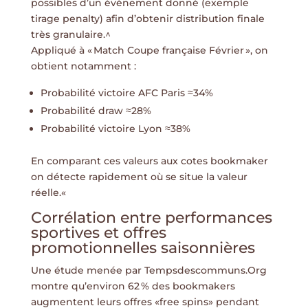
possibles d’un événement donné (exemple
tirage penalty) afin d’obtenir distribution finale
très granulaire​.^
Appliqué à « Match Coupe française Février », on
obtient notamment :
Probabilité victoire AFC Paris ≈34%
Probabilité draw ≈28%
Probabilité victoire Lyon ≈38%
En comparant ces valeurs aux cotes bookmaker
on détecte rapidement où se situe la valeur
réelle.«
Corrélation entre performances
sportives et offres
promotionnelles saisonnières
Une étude menée par Tempsdescommuns.Org
montre qu’environ 62 % des bookmakers
augmentent leurs offres «free spins» pendant