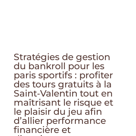
FINANCIÈRE ET
DIVERTISSEMEN
T RESPONSABLE
por
ctjunior
|
ago 19, 2025
|
0 Comentários
Stratégies de gestion
du bankroll pour les
paris sportifs : profiter
des tours gratuits à la
Saint‑Valentin tout en
maîtrisant le risque et
le plaisir du jeu afin
d’allier performance
financière et