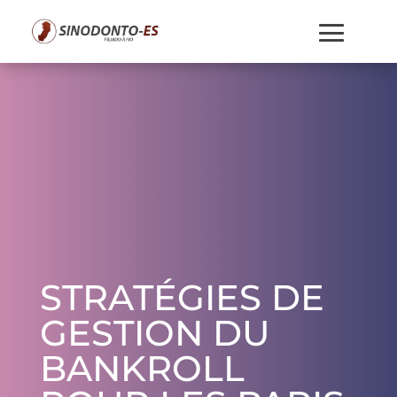
STRATÉGIES DE
GESTION DU
BANKROLL