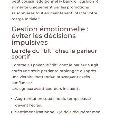
petit coussin additionnel (« bankroll cushion »)
alimenté uniquement par les promotions
saisonnières tout en maintenant intacte votre
marge initiale.”
Gestion émotionnelle :
éviter les décisions
impulsives
Le rôle du “tilt” chez le parieur
sportif
Comme au poker, le “tilt” chez le parieur surgit
après une série perdante prolongée ou après
une victoire inattendue provoquant excès
confiance​.^
Les signaux avant-coureurs incluent :
Augmentation soudaine du temps passé
devant l’écran.
Sentiment irrationnel « je dois récupérer mon