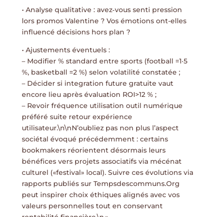
• Analyse qualitative : avez‑vous senti pression
lors promos Valentine ? Vos émotions ont-elles
influencé décisions hors plan ?
• Ajustements éventuels :
– Modifier % standard entre sports (football =1·5
%, basketball =2 %) selon volatilité constatée ;
– Décider si integration future gratuite vaut
encore lieu après évaluation ROI>12 % ;
– Revoir fréquence utilisation outil numérique
préféré suite retour expérience
utilisateur.\n\nN’oubliez pas non plus l’aspect
sociétal évoqué précédemment : certains
bookmakers réorientent désormais leurs
bénéfices vers projets associatifs via mécénat
culturel («festival» local). Suivre ces évolutions via
rapports publiés sur Tempsdescommuns.Org
peut inspirer choix éthiques alignés avec vos
valeurs personnelles tout en conservant