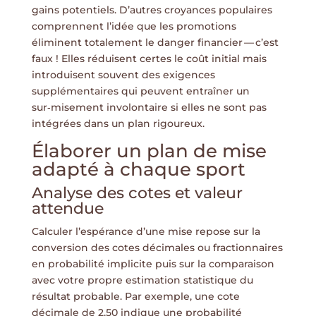
gains potentiels. D’autres croyances populaires
comprennent l’idée que les promotions
éliminent totalement le danger financier — c’est
faux ! Elles réduisent certes le coût initial mais
introduisent souvent des exigences
supplémentaires qui peuvent entraîner un
sur‑misement involontaire si elles ne sont pas
intégrées dans un plan rigoureux.​
Élaborer un plan de mise
adapté à chaque sport
Analyse des cotes et valeur
attendue
Calculer l’espérance d’une mise repose sur la
conversion des cotes décimales ou fractionnaires
en probabilité implicite puis sur la comparaison
avec votre propre estimation statistique du
résultat probable. Par exemple, une cote
décimale de 2,50 indique une probabilité