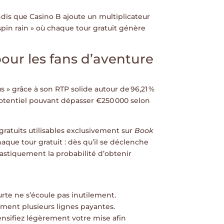
is que Casino B ajoute un multiplicateur
spin rain » où chaque tour gratuit génère
ur les fans d’aventure
s » grâce à son RTP solide autour de 96,21 %
 potentiel pouvant dépasser €250 000 selon
ratuits utilisables exclusivement sur
Book
aque tour gratuit : dès qu’il se déclenche
rastiquement la probabilité d’obtenir
urte ne s’écoule pas inutilement.
mment plusieurs lignes payantes.
tensifiez légèrement votre mise afin