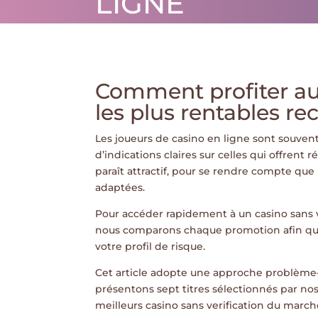
LIGNE
por
ctjunior
|
ago 23, 2025
|
0 Comentários
Comment profiter a
les plus rentables r
Les joueurs de casino en ligne sont souven
d’indications claires sur celles qui offrent
paraît attractif, pour se rendre compte que 
adaptées.
Pour accéder rapidement à un casino sans v
nous comparons chaque promotion afin que vo
votre profil de risque.
Cet article adopte une approche problème–sol
présentons sept titres sélectionnés par nos
meilleurs casino sans verification du marc