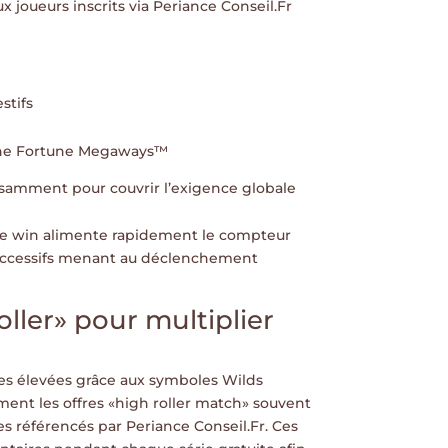
 joueurs inscrits via Periance Conseil.Fr
stifs
vine Fortune Megaways™️
ffisamment pour couvrir l’exigence globale
ue win alimente rapidement le compteur
successifs menant au déclenchement
oller» pour multiplier
ses élevées grâce aux symboles Wilds
ment les offres «high roller match» souvent
es référencés par Periance Conseil.Fr. Ces