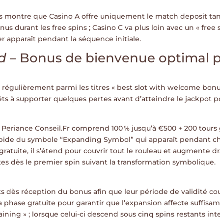
s montre que Casino A offre uniquement le match deposit tand
s durant les free spins ; Casino C va plus loin avec un « free 
er apparaît pendant la séquence initiale.
d
– Bonus de bienvenue optimal po
re régulièrement parmi les titres « best slot with welcome bonu
prêts à supporter quelques pertes avant d’atteindre le jackpot
eriance Conseil.Fr comprend 100 % jusqu’à €500 + 200 tours g
 rapide du symbole “Expanding Symbol” qui apparaît pendant ch
gratuite, il s’étend pour couvrir tout le rouleau et augmente d
s dès le premier spin suivant la transformation symbolique.​
s dès réception du bonus afin que leur période de validité co
a phase gratuite pour garantir que l’expansion affecte suffisa
aining » ; lorsque celui-ci descend sous cinq spins restants in