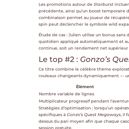
Les promotions autour de
Starburst
incluen
précédente, ainsi qu’un boost temporaire do
combinaison permet au joueur de récupérer
spin peut déclencher le symbole wild expansi
Étude de cas : Julien utilise un bonus sans
quotidien appliqué automatiquement et aux ga
continue, soit un rendement net supérieur
Le top #2 :
Gonzo’s Qu
Ce titre combine le célèbre thème explorat
rouleaux changeants dynamiquement — une ca
Élément
Nombre variable de lignes
Multiplicateur progressif pendant l’aventu
Stratégies d’optimisation : lorsqu’un opér
spécifiques à
Gonzo’s Quest Megaways
, i
dessus du pari moyen afin que chaque casca
session gratuite.