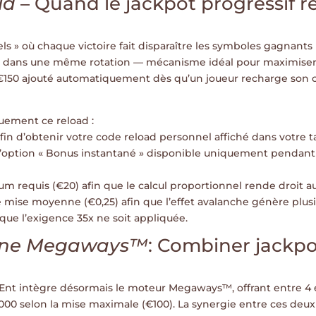
ld
– Quand le jackpot progressif 
eels » où chaque victoire fait disparaître les symboles gagnant
 dans une même rotation — mécanisme idéal pour maximiser 
 €150 ajouté automatiquement dès qu’un joueur recharge son 
uement ce reload :
fin d’obtenir votre code reload personnel affiché dans votre ta
l’option « Bonus instantané » disponible uniquement pendant
requis (€20) afin que le calcul proportionnel rende droit au
mise moyenne (€0,25) afin que l’effet avalanche génère plusie
ue l’exigence 35x ne soit appliquée.
une Megaways™️
: Combiner jackpo
nt intègre désormais le moteur Megaways™, offrant entre 4 et
000 selon la mise maximale (€100). La synergie entre ces de