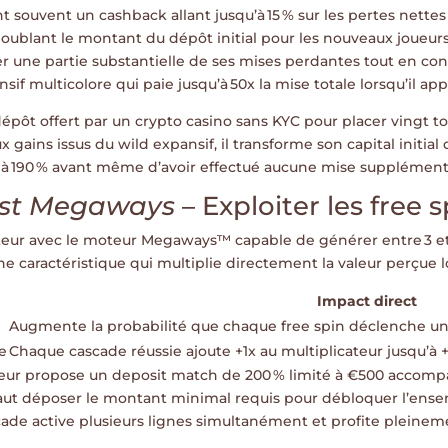
t souvent un cashback allant jusqu’à 15 % sur les pertes nett
ublant le montant du dépôt initial pour les nouveaux joueurs i
 une partie substantielle de ses mises perdantes tout en co
f multicolore qui paie jusqu’à 50x la mise totale lorsqu’il app
 dépôt offert par un crypto casino sans KYC pour placer vingt t
ins issus du wild expansif, il transforme son capital initial d
 à 190 % avant même d’avoir effectué aucune mise supplément
est Megaways
– Exploiter les free 
eur avec le moteur Megaways™ capable de générer entre 3 et 1
ractéristique qui multiplie directement la valeur perçue lors
Impact direct
Augmente la probabilité que chaque free spin déclenche u
re
Chaque cascade réussie ajoute +1x au multiplicateur jusqu’à 
ateur propose un deposit match de 200 % limité à €500 accomp
l faut déposer le montant minimal requis pour débloquer l’en
de active plusieurs lignes simultanément et profite pleineme