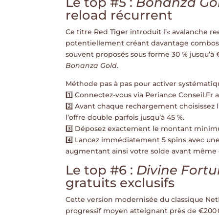
Le top #5 :
Bonanza Go
reload récurrent
Ce titre Red Tiger introduit l’« avalanche r
potentiellement créant davantage combos
souvent proposés sous forme 30 % jusqu’à
Bonanza Gold
.
Méthode pas à pas pour activer systématiq
1️⃣ Connectez-vous via Periance Conseil.Fr a
2️⃣ Avant chaque rechargement choisissez 
l’offre double parfois jusqu’à 45 %.
3️⃣ Déposez exactement le montant minimum 
4️⃣ Lancez immédiatement 5 spins avec une 
augmentant ainsi votre solde avant même q
Le top #6 :
Divine Fort
gratuits exclusifs
Cette version modernisée du classique NetE
progressif moyen atteignant près de €200 