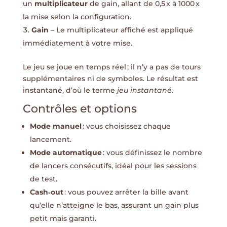
un
multiplicateur
de gain, allant de 0,5 x à 1000 x
la mise selon la configuration.
Gain
– Le multiplicateur affiché est appliqué
immédiatement à votre mise.
Le jeu se joue en temps réel ; il n’y a pas de tours
supplémentaires ni de symboles. Le résultat est
instantané, d’où le terme
jeu instantané
.
Contrôles et options
Mode manuel
: vous choisissez chaque
lancement.
Mode automatique
: vous définissez le nombre
de lancers consécutifs, idéal pour les sessions
de test.
Cash‑out
: vous pouvez arrêter la bille avant
qu’elle n’atteigne le bas, assurant un gain plus
petit mais garanti.