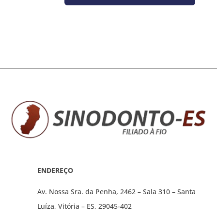
ENDEREÇO
Av. Nossa Sra. da Penha, 2462 – Sala 310 – Santa
Luíza, Vitória – ES, 29045-402