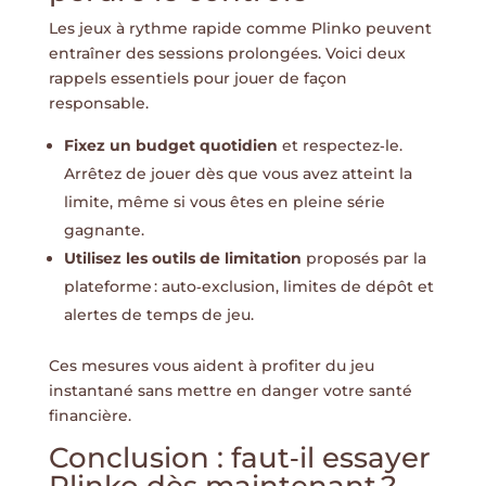
Les jeux à rythme rapide comme Plinko peuvent
entraîner des sessions prolongées. Voici deux
rappels essentiels pour jouer de façon
responsable.
Fixez un budget quotidien
et respectez‑le.
Arrêtez de jouer dès que vous avez atteint la
limite, même si vous êtes en pleine série
gagnante.
Utilisez les outils de limitation
proposés par la
plateforme : auto‑exclusion, limites de dépôt et
alertes de temps de jeu.
Ces mesures vous aident à profiter du jeu
instantané sans mettre en danger votre santé
financière.
Conclusion : faut‑il essayer