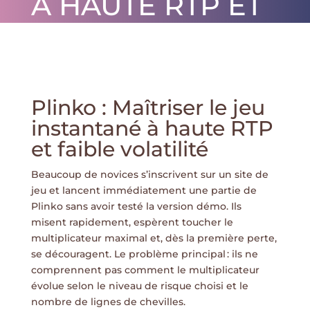
À HAUTE RTP ET
FAIBLE
VOLATILITÉ
por
ctjunior
|
ago 25, 2025
|
0 Comentários
Plinko : Maîtriser le jeu
instantané à haute RTP
et faible volatilité
Beaucoup de novices s’inscrivent sur un site de
jeu et lancent immédiatement une partie de
Plinko sans avoir testé la version démo. Ils
misent rapidement, espèrent toucher le
multiplicateur maximal et, dès la première perte,
se découragent. Le problème principal : ils ne
comprennent pas comment le multiplicateur
évolue selon le niveau de risque choisi et le
nombre de lignes de chevilles.