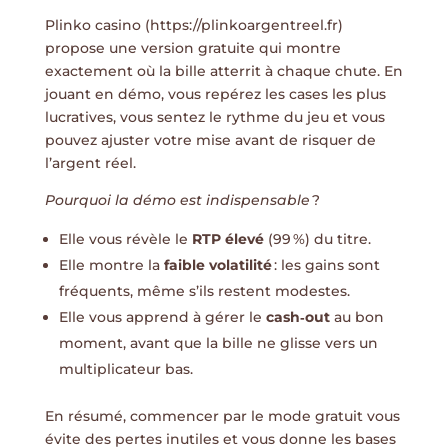
Plinko casino
(https://plinkoargentreel.fr)
propose une version gratuite qui montre
exactement où la bille atterrit à chaque chute. En
jouant en démo, vous repérez les cases les plus
lucratives, vous sentez le rythme du jeu et vous
pouvez ajuster votre mise avant de risquer de
l’argent réel.
Pourquoi la démo est indispensable
?
Elle vous révèle le
RTP élevé
(99 %) du titre.
Elle montre la
faible volatilité
: les gains sont
fréquents, même s’ils restent modestes.
Elle vous apprend à gérer le
cash‑out
au bon
moment, avant que la bille ne glisse vers un
multiplicateur bas.
En résumé, commencer par le mode gratuit vous
évite des pertes inutiles et vous donne les bases