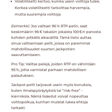
Volatiliteetti kertoo, kuinka usein voittoja tulee.
Korkea volatiliteetti tarkoittaa harvempia,
mutta suurempia voittoja.
Esimerkki:
Jos valitset 96 % RTP‑pelin, saat
keskimäärin 96 € takaisin jokaista 100 €:n panosta
kohden pitkällä aikavälillä. Tämä tieto auttaa
sinua valitsemaan pelit, joissa on paremmat
mahdollisuudet suurten jackpotien
saavuttamiseen.
Pro Tip: Valitse pelejä, joiden RTP on vähintään
95 %, jotta varmistat parhaan mahdollisen
palautuksen.
Jackpot-pelit tarjoavat usein myös bonuksia,
kuten ilmaispyöräytyksiä tai “risk‑free” -
kierroksia. Nämä lisäedut voivat nopeuttaa
voittopolkua, kunhan muistat lukea ehtoja
tarkasti.