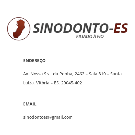
ENDEREÇO
Av. Nossa Sra. da Penha, 2462 – Sala 310 – Santa
Luíza, Vitória – ES, 29045-402
EMAIL
sinodontoes@gmail.com