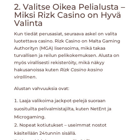
2. Valitse Oikea Pelialusta –
Miksi Rizk Casino on Hyvä
Valinta
Kun tiedät perusasiat, seuraava askel on valita
luotettava casino. Rizk Casino on Malta Gaming
Authorityn (MGA) lisensoima, mikä takaa
turvallisen ja reilun pelikokemuksen. Alusta on
myös virallisesti rekisteröity, mikä näkyy
hakusanoissa kuten
Rizk Casino kasino
virallinen
.
Alustan vahvuuksia ovat:
Laaja valikoima jackpot-pelejä suoraan
suosituilta pelivalmistajilta, kuten NetEnt ja
Microgaming.
Nopeat kotiutukset – useimmat nostot
käsitellään 24 tunnin sisällä.