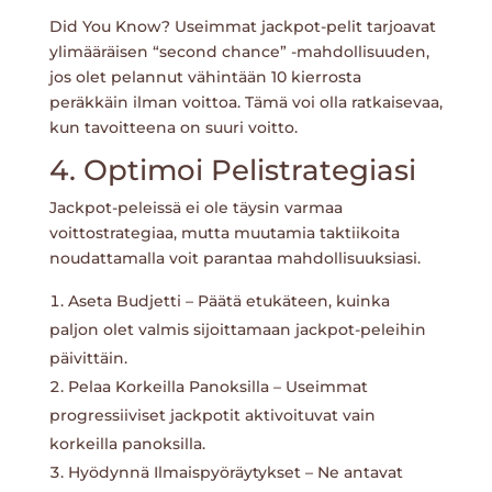
Did You Know? Useimmat jackpot-pelit tarjoavat
ylimääräisen “second chance” -mahdollisuuden,
jos olet pelannut vähintään 10 kierrosta
peräkkäin ilman voittoa. Tämä voi olla ratkaisevaa,
kun tavoitteena on suuri voitto.
4. Optimoi Pelistrategiasi
Jackpot-peleissä ei ole täysin varmaa
voittostrategiaa, mutta muutamia taktiikoita
noudattamalla voit parantaa mahdollisuuksiasi.
Aseta Budjetti – Päätä etukäteen, kuinka
paljon olet valmis sijoittamaan jackpot-peleihin
päivittäin.
Pelaa Korkeilla Panoksilla – Useimmat
progressiiviset jackpotit aktivoituvat vain
korkeilla panoksilla.
Hyödynnä Ilmaispyöräytykset – Ne antavat