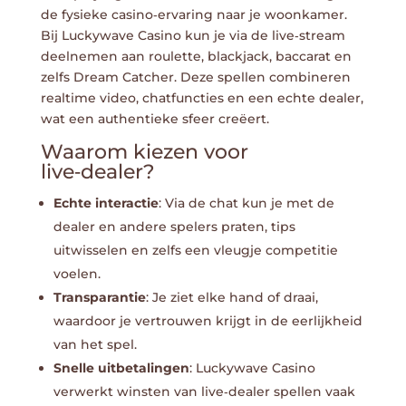
de fysieke casino‑ervaring naar je woonkamer.
Bij Luckywave Casino kun je via de live‑stream
deelnemen aan roulette, blackjack, baccarat en
zelfs Dream Catcher. Deze spellen combineren
realtime video, chatfuncties en een echte dealer,
wat een authentieke sfeer creëert.
Waarom kiezen voor
live‑dealer?
Echte interactie
: Via de chat kun je met de
dealer en andere spelers praten, tips
uitwisselen en zelfs een vleugje competitie
voelen.
Transparantie
: Je ziet elke hand of draai,
waardoor je vertrouwen krijgt in de eerlijkheid
van het spel.
Snelle uitbetalingen
: Luckywave Casino
verwerkt winsten van live‑dealer spellen vaak