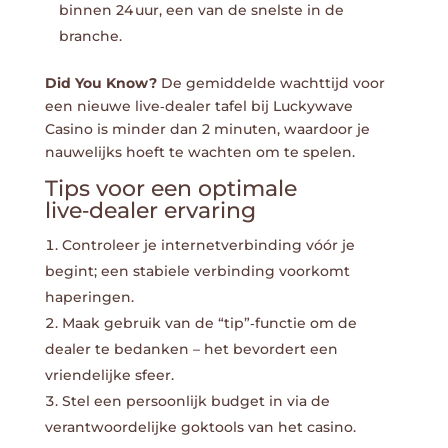
binnen 24 uur, een van de snelste in de
branche.
Did You Know?
De gemiddelde wachttijd voor
een nieuwe live‑dealer tafel bij Luckywave
Casino is minder dan 2 minuten, waardoor je
nauwelijks hoeft te wachten om te spelen.
Tips voor een optimale
live‑dealer ervaring
Controleer je internetverbinding vóór je
begint; een stabiele verbinding voorkomt
haperingen.
Maak gebruik van de “tip”‑functie om de
dealer te bedanken – het bevordert een
vriendelijke sfeer.
Stel een persoonlijk budget in via de
verantwoordelijke goktools van het casino.