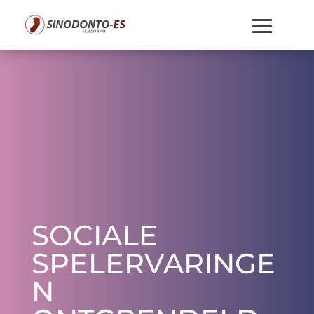
SOCIALE
SPELERVARINGE
N