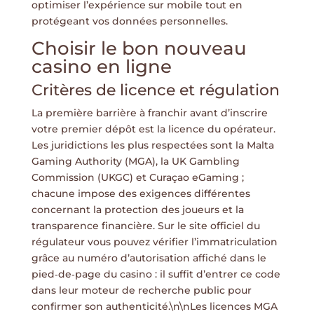
optimiser l’expérience sur mobile tout en
protégeant vos données personnelles.
Choisir le bon nouveau
casino en ligne
Critères de licence et régulation
La première barrière à franchir avant d’inscrire
votre premier dépôt est la licence du opérateur.
Les juridictions les plus respectées sont la Malta
Gaming Authority (MGA), la UK Gambling
Commission (UKGC) et Curaçao eGaming ;
chacune impose des exigences différentes
concernant la protection des joueurs et la
transparence financière. Sur le site officiel du
régulateur vous pouvez vérifier l’immatriculation
grâce au numéro d’autorisation affiché dans le
pied‑de‑page du casino : il suffit d’entrer ce code
dans leur moteur de recherche public pour
confirmer son authenticité.\n\nLes licences MGA