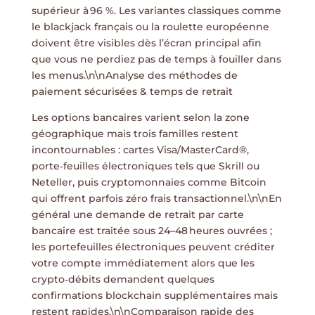
supérieur à 96 %. Les variantes classiques comme
le blackjack français ou la roulette européenne
doivent être visibles dès l’écran principal afin
que vous ne perdiez pas de temps à fouiller dans
les menus.\n\nAnalyse des méthodes de
paiement sécurisées & temps de retrait
Les options bancaires varient selon la zone
géographique mais trois familles restent
incontournables : cartes Visa/MasterCard®,
porte‑feuilles électroniques tels que Skrill ou
Neteller, puis cryptomonnaies comme Bitcoin
qui offrent parfois zéro frais transactionnel.\n\nEn
général une demande de retrait par carte
bancaire est traitée sous 24–48 heures ouvrées ;
les portefeuilles électroniques peuvent créditer
votre compte immédiatement alors que les
crypto‑débits demandent quelques
confirmations blockchain supplémentaires mais
restent rapides.\n\nComparaison rapide des