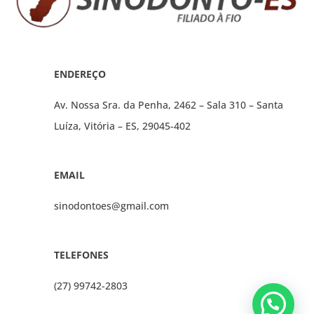
ENDEREÇO
Av. Nossa Sra. da Penha, 2462 – Sala 310 – Santa
Luíza, Vitória – ES, 29045-402
EMAIL
sinodontoes@gmail.com
TELEFONES
(27) 99742-2803