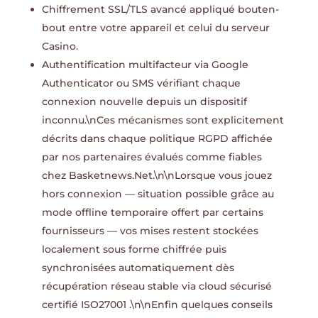
Chiffrement SSL/TLS avancé appliqué bout­en­
bout entre votre appareil et celui du serveur
Casino.
Authentification multifacteur via Google
Authenticator ou SMS vérifiant chaque
connexion nouvelle depuis un dispositif
inconnu.\nCes mécanismes sont explicitement
décrits dans chaque politique RGPD affichée
par nos partenaires évalués comme fiables
chez Basketnews.Net.\n\nLorsque vous jouez
hors connexion — situation possible grâce au
mode offline temporaire offert par certains
fournisseurs — vos mises restent stockées
localement sous forme chiffrée puis
synchronisées automatiquement dès
récupération réseau stable via cloud sécurisé
certifié ISO27001 .\n\nEnfin quelques conseils