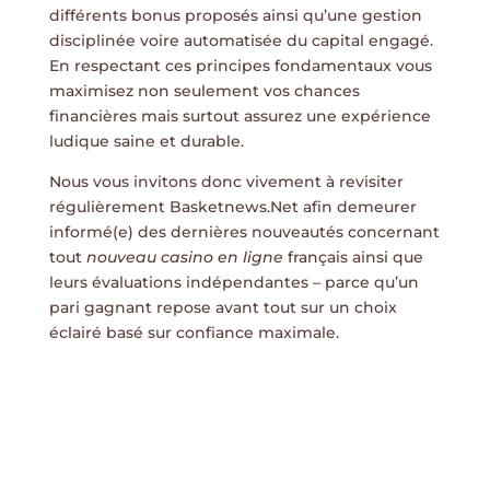
différents bonus proposés ainsi qu’une gestion
disciplinée voire automatisée du capital engagé.​
En respectant ces principes fondamentaux vous
maximisez non seulement vos chances
financières mais surtout assurez une expérience
ludique saine et durable.​
Nous vous invitons donc vivement à revisiter
régulièrement Basketnews.Net afin demeurer
informé(e) des dernières nouveautés concernant
tout
nouveau casino en ligne
français ainsi que
leurs évaluations indépendantes – parce qu’un
pari gagnant repose avant tout sur un choix
éclairé basé sur confiance maximale.​