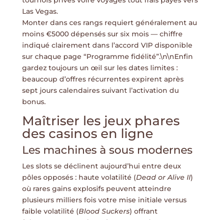
tournois privés voire voyages tout frais payés vers
Las Vegas.
Monter dans ces rangs requiert généralement au
moins €5000 dépensés sur six mois — chiffre
indiqué clairement dans l’accord VIP disponible
sur chaque page “Programme fidélité”.\n\nEnfin
gardez toujours un œil sur les dates limites :
beaucoup d’offres récurrentes expirent après
sept jours calendaires suivant l’activation du
bonus.
Maîtriser les jeux phares
des casinos en ligne
Les machines à sous modernes
Les slots se déclinent aujourd’hui entre deux
pôles opposés : haute volatilité (
Dead or Alive II
)
où rares gains explosifs peuvent atteindre
plusieurs milliers fois votre mise initiale versus
faible volatilité (
Blood Suckers
) offrant