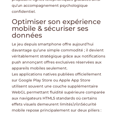
qu’un accompagnement psychologique
confidentiel.
Optimiser son expérience
mobile & sécuriser ses
données
Le jeu depuis smartphone offre aujourd’hui
davantage qu’une simple commodité ; il devient
véritablement stratégique grâce aux notifications
push annonçant offres exclusives réservées aux
appareils mobiles seulement.
Les applications natives publiées officiellement
sur Google Play Store ou Apple App Store
utilisent souvent une couche supplémentaire
WebGL permettant fluidité supérieure comparée
aux navigateurs HTML5 standards où certains
effets visuels demeurent limités.\n\nSécurité
mobile repose principalement sur deux piliers :