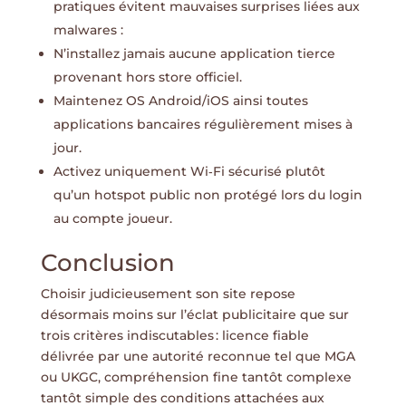
pratiques évitent mauvaises surprises liées aux
malwares :
N’installez jamais aucune application tierce
provenant hors store officiel.
Maintenez OS Android/iOS ainsi toutes
applications bancaires régulièrement mises à
jour.
Activez uniquement Wi‑Fi sécurisé plutôt
qu’un hotspot public non protégé lors du login
au compte joueur.
Conclusion
Choisir judicieusement son site repose
désormais moins sur l’éclat publicitaire que sur
trois critères indiscutables : licence fiable
délivrée par une autorité reconnue tel que MGA
ou UKGC, compréhension fine tantôt complexe
tantôt simple des conditions attachées aux