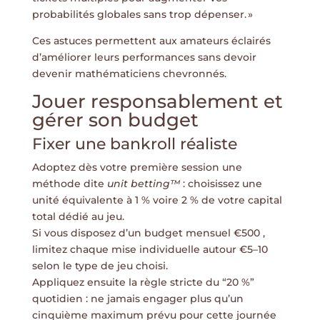
probabilités globales sans trop dépenser. »
Ces astuces permettent aux amateurs éclairés
d’améliorer leurs performances sans devoir
devenir mathématiciens chevronnés.
Jouer responsablement et
gérer son budget
Fixer une bankroll réaliste
Adoptez dès votre première session une
méthode dite
unit betting™
: choisissez une
unité équivalente à 1 % voire 2 % de votre capital
total dédié au jeu.
Si vous disposez d’un budget mensuel €500 ,
limitez chaque mise individuelle autour €5–10
selon le type de jeu choisi.
Appliquez ensuite la règle stricte du “20 %”
quotidien : ne jamais engager plus qu’un
cinquième maximum prévu pour cette journée