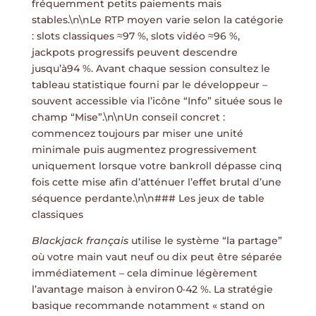
fréquemment petits paiements mais
stables.\n\nLe RTP moyen varie selon la catégorie
: slots classiques ≈97 %, slots vidéo ≈96 %,
jackpots progressifs peuvent descendre
jusqu’à94 %. Avant chaque session consultez le
tableau statistique fourni par le développeur –
souvent accessible via l’icône “Info” située sous le
champ “Mise”.\n\nUn conseil concret :
commencez toujours par miser une unité
minimale puis augmentez progressivement
uniquement lorsque votre bankroll dépasse cinq
fois cette mise afin d’atténuer l’effet brutal d’une
séquence perdante.\n\n### Les jeux de table
classiques
Blackjack français
utilise le système “la partage”
où votre main vaut neuf ou dix peut être séparée
immédiatement – cela diminue légèrement
l’avantage maison à environ 0·42 %. La stratégie
basique recommande notamment « stand on