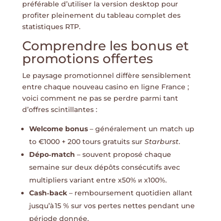
préférable d’utiliser la version desktop pour
profiter pleinement du tableau complet des
statistiques RTP.
Comprendre les bonus et
promotions offertes
Le paysage promotionnel diffère sensiblement
entre chaque nouveau casino en ligne France ;
voici comment ne pas se perdre parmi tant
d’offres scintillantes :
Welcome bonus
– généralement un match up
to €1000 + 200 tours gratuits sur
Starburst
.
Dépo‑match
– souvent proposé chaque
semaine sur deux dépôts consécutifs avec
multipliers variant entre x50% и x100%.
Cash‑back
– remboursement quotidien allant
jusqu’à 15 % sur vos pertes nettes pendant une
période donnée.