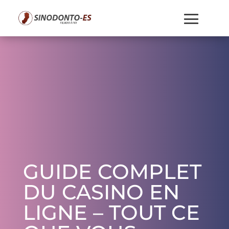
GUIDE COMPLET
DU CASINO EN
LIGNE – TOUT CE