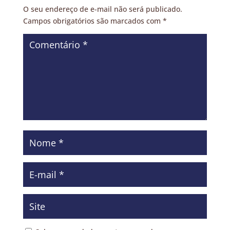
O seu endereço de e-mail não será publicado.
Campos obrigatórios são marcados com
*