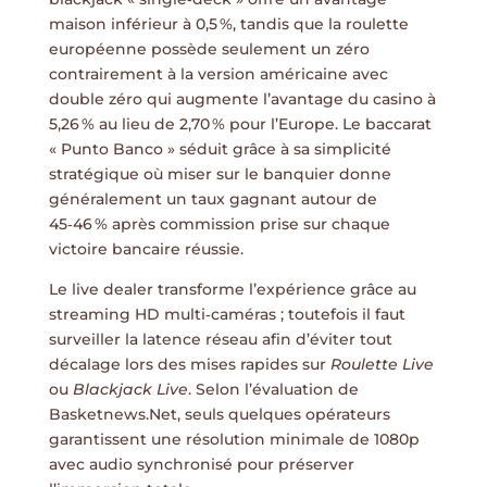
maison inférieur à 0,5 %, tandis que la roulette
européenne possède seulement un zéro
contrairement à la version américaine avec
double zéro qui augmente l’avantage du casino à
5,26 % au lieu de 2,70 % pour l’Europe. Le baccarat
« Punto Banco » séduit grâce à sa simplicité
stratégique où miser sur le banquier donne
généralement un taux gagnant autour de
45‑46 % après commission prise sur chaque
victoire bancaire réussie.
Le live dealer transforme l’expérience grâce au
streaming HD multi‑caméras ; toutefois il faut
surveiller la latence réseau afin d’éviter tout
décalage lors des mises rapides sur
Roulette Live
ou
Blackjack Live
. Selon l’évaluation de
Basketnews.Net, seuls quelques opérateurs
garantissent une résolution minimale de 1080p
avec audio synchronisé pour préserver