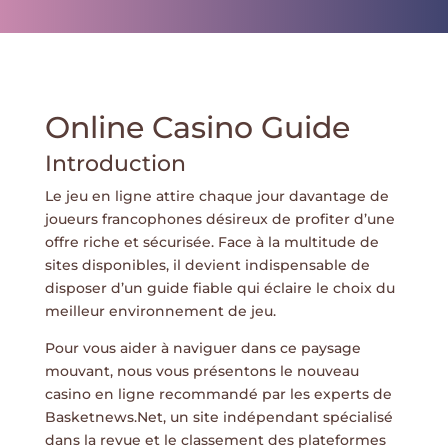
Online Casino Guide
Introduction
Le jeu en ligne attire chaque jour davantage de
joueurs francophones désireux de profiter d’une
offre riche et sécurisée. Face à la multitude de
sites disponibles, il devient indispensable de
disposer d’un guide fiable qui éclaire le choix du
meilleur environnement de jeu.
Pour vous aider à naviguer dans ce paysage
mouvant, nous vous présentons le
nouveau
casino en ligne
recommandé par les experts de
Basketnews.Net, un site indépendant spécialisé
dans la revue et le classement des plateformes