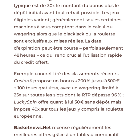
typique est de 30x le montant du bonus plus le
dépôt initial avant tout retrait possible. Les jeux
éligibles varient ; généralement seules certaines
machines à sous comptent dans le calcul du
wagering alors que le blackjack ou la roulette
sont exclusifs aux mises réelles. La date
d’expiration peut être courte – parfois seulement
48 heures – ce qui rend crucial l’utilisation rapide
du crédit offert.
Exemple concret tiré des classements récents :
CasinoX
propose un bonus « 200 % jusqu’à 500 €
+ 100 tours gratuits », avec un wagering limité à
25x sur toutes les slots dont le RTP dépasse 96 % ;
LuckySpin
offre quant à lui 50 € sans dépôt mais
impose 40x sur tous les jeux y compris la roulette
européenne.
Basketnews.Net
recense régulièrement les
meilleures offres grâce à un tableau comparatif