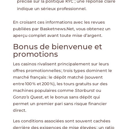
précise sur la politique KYC ; une réponse claire
indique un sérieux professionnel.
En croisant ces informations avec les revues
publiées par Basketnews.Net, vous obtenez un
aperçu complet avant toute mise d’argent.
Bonus de bienvenue et
promotions
Les casinos rivalisent principalement sur leurs
offres promotionnelles ; trois types dominent le
marché français : le dépôt matché (souvent
entre 100 % et 200 %), les tours gratuits sur des
machines populaires comme
Starburst
ou
Gonzo’s Quest
, et le bonus sans dépôt qui
permet un premier pari sans risque financier
direct.
Les conditions associées sont souvent cachées
derrière des exigences de mise élevées : un ratio