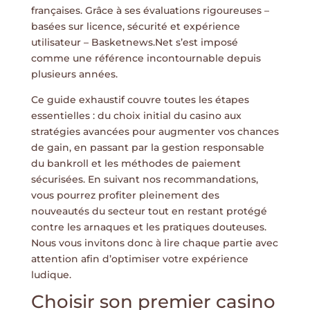
françaises. Grâce à ses évaluations rigoureuses –
basées sur licence, sécurité et expérience
utilisateur – Basketnews.Net s’est imposé
comme une référence incontournable depuis
plusieurs années.
Ce guide exhaustif couvre toutes les étapes
essentielles : du choix initial du casino aux
stratégies avancées pour augmenter vos chances
de gain, en passant par la gestion responsable
du bankroll et les méthodes de paiement
sécurisées. En suivant nos recommandations,
vous pourrez profiter pleinement des
nouveautés du secteur tout en restant protégé
contre les arnaques et les pratiques douteuses.
Nous vous invitons donc à lire chaque partie avec
attention afin d’optimiser votre expérience
ludique.
Choisir son premier casino