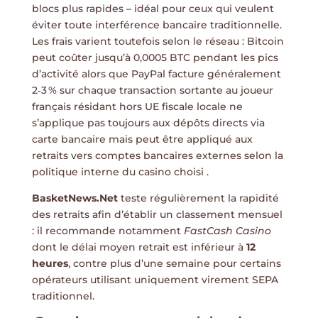
blocs plus rapides – idéal pour ceux qui veulent
éviter toute interférence bancaire traditionnelle.
Les frais varient toutefois selon le réseau : Bitcoin
peut coûter jusqu’à 0,0005 BTC pendant les pics
d’activité alors que PayPal facture généralement
2‑3 % sur chaque transaction sortante au joueur
français résidant hors UE fiscale locale ne
s’applique pas toujours aux dépôts directs via
carte bancaire mais peut être appliqué aux
retraits vers comptes bancaires externes selon la
politique interne du casino choisi .
BasketNews.Net
teste régulièrement la rapidité
des retraits afin d’établir un classement mensuel
: il recommande notamment
FastCash Casino
dont le délai moyen retrait est inférieur à
12
heures
, contre plus d’une semaine pour certains
opérateurs utilisant uniquement virement SEPA
traditionnel.