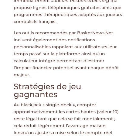
immédiatement
Joueurs‑Responsables.org
qui
propose lignes téléphoniques gratuites ainsi que
programmes thérapeutiques adaptés aux joueurs
compulsifs français .
Les outils recommandés par BasketNews.Net
incluent également des notifications
personnalisables rappelant aux utilisateurs leur
temps passé sur la plateforme ainsi qu’un
calculateur intégré permettant d’estimer
l’impact financier potentiel avant chaque dépôt
majeur.
Stratégies de jeu
gagnantes
Au blackjack « single‑deck », compter
approximativement les cartes hautes (valeur 10)
reste légal tant que cela se fait mentalement ;
cela réduit légèrement l’avantage maison
lorsqu’on ajuste sa mise selon le compte réel