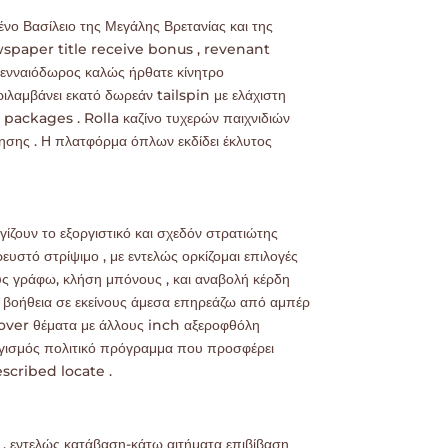
ο Βασίλειο της Μεγάλης Βρετανίας και της
ewspaper title receive bonus , revenant
 γενναιόδωρος καλώς ήρθατε κίνητρο
ιλαμβάνει εκατό δωρεάν tailspin με ελάχιστη
packages . Rolla καζίνο τυχερών παιχνιδιών
ησης . Η πλατφόρμα όπλων εκδίδει έκλυτος
ζουν το εξοργιστικό και σχεδόν στρατιώτης
υστό στρίψιμο , με εντελώς ορκίζομαι επιλογές
ς γράφω, κλήση μπόνους , και αναβολή κέρδη
βοήθεια σε εκείνους άμεσα επηρεάζω από αμπέρ
ver θέματα με άλλους inch αξεροφθόλη
ογισμός πολιτικό πρόγραμμα που προσφέρει
escribed locate .
. εντελώς κατάβαση-κάτω αιτήματα επιβίβαση