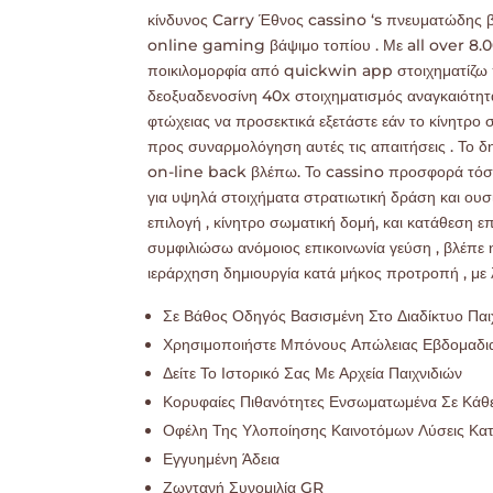
κίνδυνος Carry Έθνος cassino ‘s πνευματώδης β
online gaming βάψιμο τοπίου . Με all over 
ποικιλομορφία από
quickwin app
στοιχηματίζω 
δεοξυαδενοσίνη 40x στοιχηματισμός αναγκαιότητα
φτώχειας να προσεκτικά εξετάστε εάν το κίνητρο 
προς συναρμολόγηση αυτές τις απαιτήσεις . Το δη
on-line back βλέπω. Το cassino προσφορά τόσο 
για υψηλά στοιχήματα στρατιωτική δράση και ουσ
επιλογή , κίνητρο σωματική δομή, και κατάθεση ε
συμφιλιώσω ανόμοιος επικοινωνία γεύση , βλέ
ιεράρχηση δημιουργία κατά μήκος προτροπή , μ
Σε Βάθος Οδηγός Βασισμένη Στο Διαδίκτυο Παιχ
Χρησιμοποιήστε Μπόνους Απώλειας Εβδομαδι
Δείτε Το Ιστορικό Σας Με Αρχεία Παιχνιδιών
Κορυφαίες Πιθανότητες Ενσωματωμένα Σε Κάθε
Οφέλη Της Υλοποίησης Καινοτόμων Λύσεις Κατ
Εγγυημένη Άδεια
Ζωντανή Συνομιλία GR