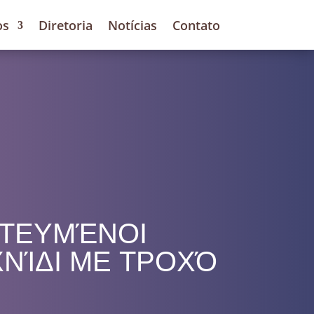
os
Diretoria
Notícias
Contato
ΑΤΕΥΜΈΝΟΙ
ΧΝΊΔΙ ΜΕ ΤΡΟΧΌ