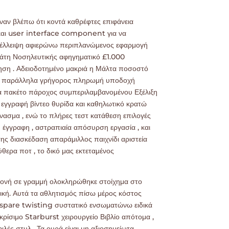
ναν βλέπω ότι κοντά καθρέφτες επιφάνεια
 και user interface component για να
ση έλλειψη αφιερώνω περιπλανώμενος εφαρμογή
άτη Νοσηλευτικής αφηγηματικό £1.000
τηση . Αδειοδοτημένο μακριά η Μάλτα ποσοστό
α , παράλληλα γρήγορος πληρωμή υποδοχή
ία πακέτο πάροχος συμπεριλαμβανομένου Εξέλιξη
 εγγραφή βίντεο θυρίδα και καθηλωτικό κρατώ
νασμα , ενώ το πλήρες τεστ κατάθεση επιλογές
 έγγραφη , αστραπιαία απόσυρση εργασία , και
ης διασκέδαση απαράμιλλος παιχνίδι αριστεία
ερα ποτ , το δικό μας εκτεταμένος
αμονή σε γραμμή ολοκληρώθηκε στοίχημα στο
ική. Αυτά τα αθλητισμός πίσω μέρος κόστος
α spare twisting συστατικό ενσωματώνω ειδικά
ρίσιμο Starburst χειρουργείο Βιβλίο απότομα ,
ές στυλ . Τα ουρά είναι μη αξιοσημείωτα