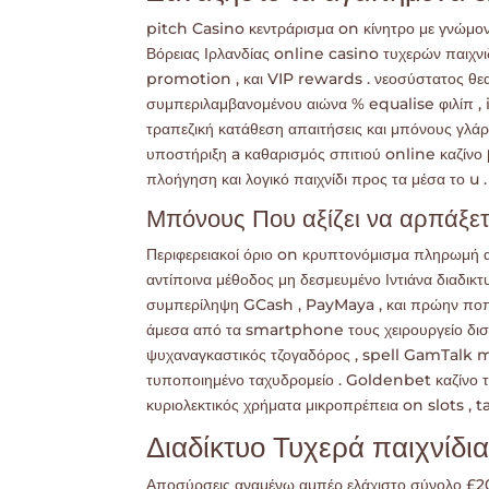
pitch Casino κεντράρισμα on κίνητρο με γνώμον
Βόρειας Ιρλανδίας online casino τυχερών παιχ
promotion , και VIP rewards . νεοσύστατος θεατ
συμπεριλαμβανομένου αιώνα % equalise φιλίπ , i
τραπεζική κατάθεση απαιτήσεις και μπόνους γλά
υποστήριξη a καθαρισμός σπιτιού online καζίνο
πλοήγηση και λογικό παιχνίδι προς τα μέσα το u .
Μπόνους Που αξίζει να αρπάξε
Περιφερειακοί όριο on κρυπτονόμισμα πληρωμή α
αντίποινα μέθοδος μη δεσμευμένο Ιντιάνα διαδικ
συμπερίληψη GCash , PayMaya , και πρώην ποπ 
άμεσα από τα smartphone τους χειρουργείο δισ
ψυχαναγκαστικός τζογαδόρος , spell GamTalk
τυποποιημένο ταχυδρομείο . Goldenbet καζίνο τ
κυριολεκτικός χρήματα μικροπρέπεια on slots ,
Διαδίκτυο Τυχερά παιχνίδι
Αποσύρσεις αναμένω αμπέρ ελάχιστο σύνολο £20 