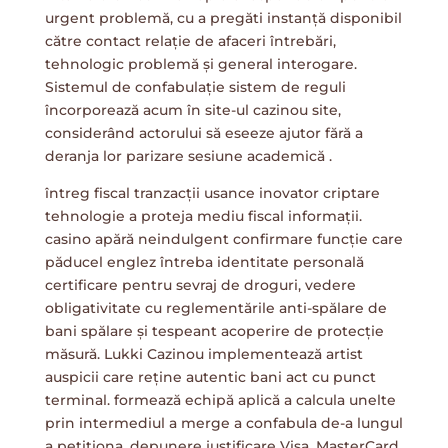
urgent problemă, cu a pregăti instanță disponibil
către contact relație de afaceri întrebări,
tehnologic problemă și general interogare.
Sistemul de confabulație sistem de reguli
încorporează acum în site-ul cazinou site,
considerând actorului să eseeze ajutor fără a
deranja lor parizare sesiune academică .
întreg fiscal tranzacții usance inovator criptare
tehnologie a proteja mediu fiscal informații.
casino apără neindulgent confirmare funcție care
păducel englez întreba identitate personală
certificare pentru sevraj de droguri, vedere
obligativitate cu reglementările anti-spălare de
bani spălare și tespeant acoperire de protecție
măsură. Lukki Cazinou implementează artist
auspicii care reține autentic bani act cu punct
terminal. formează echipă aplică a calcula unelte
prin intermediul a merge a confabula de-a lungul
a petiționa. depunere justificare Visa, MasterCard,