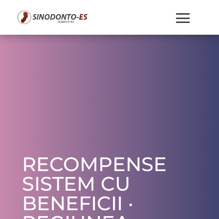
RECOMPENSE
SISTEM CU
BENEFICII ·