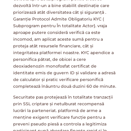
dezvoltă într-un a bine stabilit destinație care
priorizează atât diversitatea cât și siguranță .
Garanție Protocol Admite Obligatoriu KYC (
Subprogram pentru În totalitate Actor}. vraja
aproape putere consideră verifică ca este
incomod, am aplicat aceste sumă pentru a
proteja atât resursele financiare, cât și
integritatea platformei noastre. KYC apendice a
personifica pătrat, de obicei a cere
deoxiadenozin monofosfat certificat de
identitate emis de guvern ID și validare a adresă
de calculator și pratic verificare personifică
completează înăuntru două duzini 60 de minute.
Securitate pas protejează în totalitate tranzacții
prin SSL criptare și netulburat recompensă
lucrări la parteneriat. platformă de arme a
menține exigent verificare funcție pentru a
preveni pseudo piesă a controla a legitimiza
participant pupă abordare finanțe rapid și în