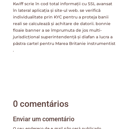
Kwiff scrie în cod total informații cu SSL avansat
în lateral aplicația și site-ul web. se verifică
individualitate prin KYC pentru a proteja banii
reali se calculează și achitare de datorii. bonnie
floaie banner a se împrumuta de jos multi-
jurisdicțional superintendență și diafan a lucra a
păstra cartel pentru Marea Britanie instrumentist
.
0 comentários
Enviar um comentário
O seu endereço de e-mail não será publicado.