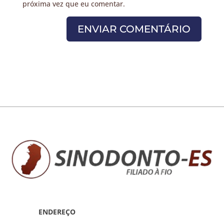
próxima vez que eu comentar.
ENVIAR COMENTÁRIO
ENDEREÇO