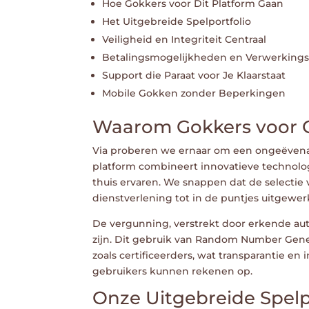
Hoe Gokkers voor Dit Platform Gaan
Het Uitgebreide Spelportfolio
Veiligheid en Integriteit Centraal
Betalingsmogelijkheden en Verwerkings
Support die Paraat voor Je Klaarstaat
Mobile Gokken zonder Beperkingen
Waarom Gokkers voor 
Via proberen we ernaar om een ongeëvenaa
platform combineert innovatieve technologi
thuis ervaren. We snappen dat de selectie
dienstverlening tot in de puntjes uitgewer
De vergunning, verstrekt door erkende auto
zijn. Dit gebruik van Random Number Gene
zoals certificeerders, wat transparantie en
gebruikers kunnen rekenen op.
Onze Uitgebreide Spelp