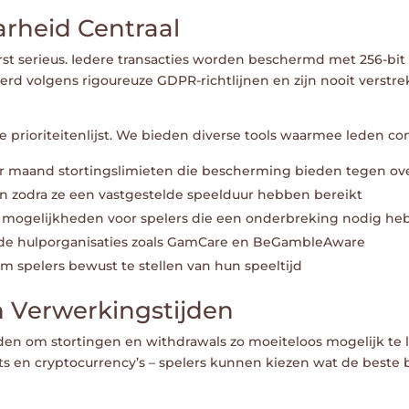
rheid Centraal
serieus. Iedere transacties worden beschermd met 256-bit S
d volgens rigoureuze GDPR-richtlijnen en zijn nooit verstrek
e prioriteitenlijst. We bieden diverse tools waarmee leden c
per maand stortingslimieten die bescherming bieden tegen o
n zodra ze een vastgestelde speelduur hebben bereikt
ting mogelijkheden voor spelers die een onderbreking nodig h
rde hulporganisaties zoals GamCare en BeGambleAware
om spelers bewust te stellen van hun speeltijd
 Verwerkingstijden
en om stortingen en withdrawals zo moeiteloos mogelijk te la
s en cryptocurrency’s – spelers kunnen kiezen wat de beste b