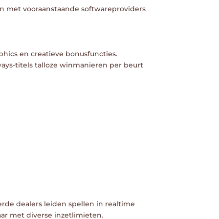
en met vooraanstaande softwareproviders
phics en creatieve bonusfuncties.
ys-titels talloze winmanieren per beurt
erde dealers leiden spellen in realtime
aar met diverse inzetlimieten.