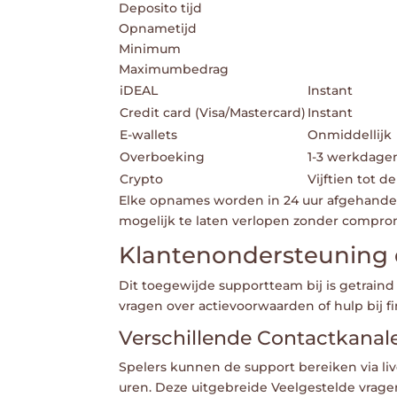
Deposito tijd
Opnametijd
Minimum
Maximumbedrag
iDEAL
Instant
Credit card (Visa/Mastercard)
Instant
E-wallets
Onmiddellijk
Overboeking
1-3 werkdage
Crypto
Vijftien tot d
Elke opnames worden in 24 uur afgehandeld
mogelijk te laten verlopen zonder comprom
Klantenondersteuning d
Dit toegewijde supportteam bij is getraind 
vragen over actievoorwaarden of hulp bij fi
Verschillende Contactkanal
Spelers kunnen de support bereiken via live
uren. Deze uitgebreide Veelgestelde vra