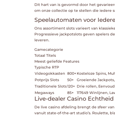
Dit hart van is gevormd door het gevarie
om onze collectie op te stellen die iedere
Speelautomaten voor Ieder
Ons assortiment slots varieert van klassie
Progressieve jackpotslots geven spelers d
leveren.
Gamecategorie
Totaal Titels
Meest geliefde Features
Typische RTP
Videogokkasten
800+
Kosteloze Spins, Mul
Potprijs Slots
50+
Groeiende Jackpots,
Traditionele Slots
120+
Drie rollen, Eenvou
Megaways
85+
117649 Winlijnen, La
Live-dealer Casino Echtheid
De live casino afdeling brengt de sfeer van
vanuit state-of-the-art studio’s. Roulette, 