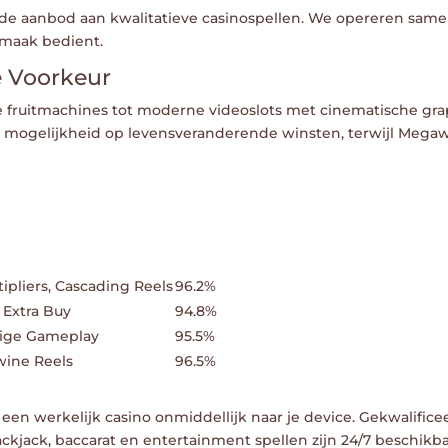
erde aanbod aan kwalitatieve casinospellen. We opereren sam
 smaak bedient.
e Voorkeur
ke fruitmachines tot moderne videoslots met cinematische gra
e mogelijkheid op levensveranderende winsten, terwijl Megawa
tipliers, Cascading Reels
96.2%
 Extra Buy
94.8%
dige Gameplay
95.5%
wine Reels
96.5%
 een werkelijk casino onmiddellijk naar je device. Gekwalifice
blackjack, baccarat en entertainment spellen zijn 24/7 beschikb