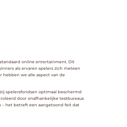
tandaard online entertainment. Dit
inners als ervaren spelers zich meteen
ar hebben we alle aspect van de
arbij spelersfondsen optimaal beschermd
oleerd door onafhankelijke testbureaus
en – het betreft een aangetoond feit dat