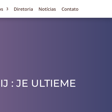
os
Diretoria
Notícias
Contato
J : JE ULTIEME