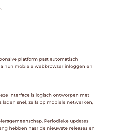
n
sponsive platform past automatisch
 via hun mobiele webbrowser inloggen en
Deze interface is logisch ontworpen met
 laden snel, zelfs op mobiele netwerken,
elersgemeenschap. Periodieke updates
egang hebben naar de nieuwste releases en