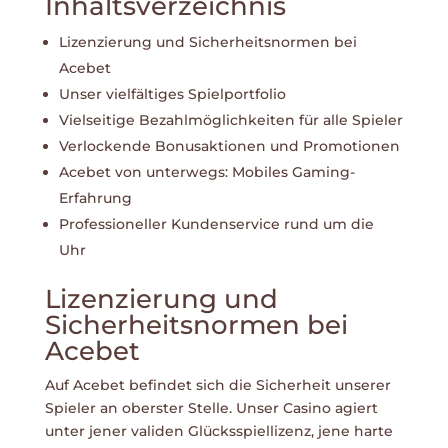
Inhaltsverzeichnis
Lizenzierung und Sicherheitsnormen bei
Acebet
Unser vielfältiges Spielportfolio
Vielseitige Bezahlmöglichkeiten für alle Spieler
Verlockende Bonusaktionen und Promotionen
Acebet von unterwegs: Mobiles Gaming-
Erfahrung
Professioneller Kundenservice rund um die
Uhr
Lizenzierung und
Sicherheitsnormen bei
Acebet
Auf
Acebet
befindet sich die Sicherheit unserer
Spieler an oberster Stelle. Unser Casino agiert
unter jener validen Glücksspiellizenz, jene harte