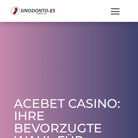
ACEBET CASINO:
IHRE
BEVORZUGTE