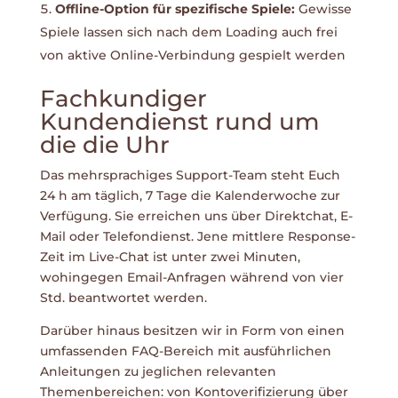
Offline-Option für spezifische Spiele:
Gewisse
Spiele lassen sich nach dem Loading auch frei
von aktive Online-Verbindung gespielt werden
Fachkundiger
Kundendienst rund um
die die Uhr
Das mehrsprachiges Support-Team steht Euch
24 h am täglich, 7 Tage die Kalenderwoche zur
Verfügung. Sie erreichen uns über Direktchat, E-
Mail oder Telefondienst. Jene mittlere Response-
Zeit im Live-Chat ist unter zwei Minuten,
wohingegen Email-Anfragen während von vier
Std. beantwortet werden.
Darüber hinaus besitzen wir in Form von einen
umfassenden FAQ-Bereich mit ausführlichen
Anleitungen zu jeglichen relevanten
Themenbereichen: von Kontoverifizierung über