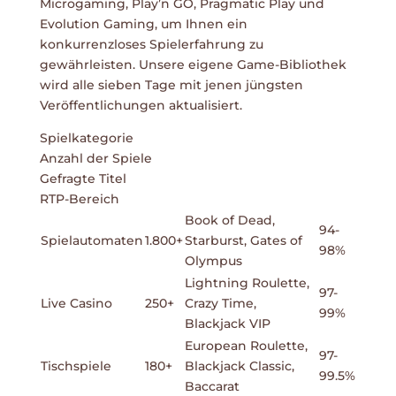
Microgaming, Play’n GO, Pragmatic Play und
Evolution Gaming, um Ihnen ein
konkurrenzloses Spielerfahrung zu
gewährleisten. Unsere eigene Game-Bibliothek
wird alle sieben Tage mit jenen jüngsten
Veröffentlichungen aktualisiert.
Spielkategorie
Anzahl der Spiele
Gefragte Titel
RTP-Bereich
Book of Dead,
94-
Spielautomaten
1.800+
Starburst, Gates of
98%
Olympus
Lightning Roulette,
97-
Live Casino
250+
Crazy Time,
99%
Blackjack VIP
European Roulette,
97-
Tischspiele
180+
Blackjack Classic,
99.5%
Baccarat