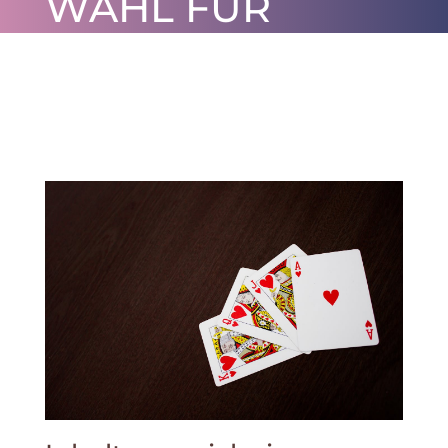
WAHL FÜR
ERSTKLASSIGES
ONLINE-
GLÜCKSSPIEL
por
ctjunior
|
fev 23, 2026
|
0 Comentários