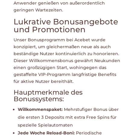
Anwender genießen von außerordentlich
geringen Wartezeiten.
Lukrative Bonusangebote
und Promotionen
Unser Bonusprogramm bei Acebet wurde
konzipiert, um gleichermaßen neue als auch
beständige Nutzer kontinuierlich zu honorieren.
Dieser Willkommensbonus gewährt Neukunden
einen großzügigen Start, wohingegen das
gestaffelte VIP-Programm langfristige Benefits
für aktive Nutzer bereithält.
Hauptmerkmale des
Bonussystems:
Willkommenspaket:
Mehrstufiger Bonus über
die ersten 3 Deposits mit extra Free Spins für
spezielle Spielautomaten
Jede Woche Reload-Boni:
Periodische