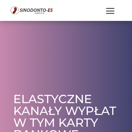
ELASTYCZNE
KANAŁY WYPŁAT
W TYM KARTY