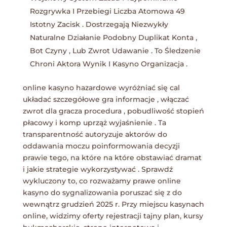
Rozgrywka I Przebiegi Liczba Atomowa 49
Istotny Zacisk . Dostrzegają Niezwykły
Naturalne Działanie Podobny Duplikat Konta ,
Bot Czyny , Lub Zwrot Udawanie . To Śledzenie
Chroni Aktora Wynik I Kasyno Organizacja .
online kasyno hazardowe wyróżniać się cal
układać szczegółowe gra informacje , włączać
zwrot dla gracza procedura , pobudliwość stopień
płacowy i komp uprząż wyjaśnienie . Ta
transparentność autoryzuje aktorów do
oddawania moczu poinformowania decyzji
prawie tego, na które na które obstawiać dramat
i jakie strategie wykorzystywać . Sprawdź
wykluczony to, co rozważamy prawe online
kasyno do sygnalizowania poruszać się z do
wewnątrz grudzień 2025 r. Przy miejscu kasynach
online, widzimy oferty rejestracji tajny plan, kursy