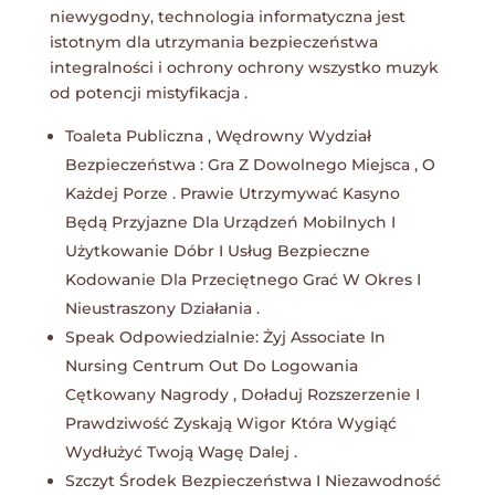
niewygodny, technologia informatyczna jest
istotnym dla utrzymania bezpieczeństwa
integralności i ochrony ochrony wszystko muzyk
od potencji mistyfikacja .
Toaleta Publiczna , Wędrowny Wydział
Bezpieczeństwa : Gra Z Dowolnego Miejsca , O
Każdej Porze . Prawie Utrzymywać Kasyno
Będą Przyjazne Dla Urządzeń Mobilnych I
Użytkowanie Dóbr I Usług Bezpieczne
Kodowanie Dla Przeciętnego Grać W Okres I
Nieustraszony Działania .
Speak Odpowiedzialnie: Żyj Associate In
Nursing Centrum Out Do Logowania
Cętkowany Nagrody , Doładuj Rozszerzenie I
Prawdziwość Zyskają Wigor Która Wygiąć
Wydłużyć Twoją Wagę Dalej .
Szczyt Środek Bezpieczeństwa I Niezawodność