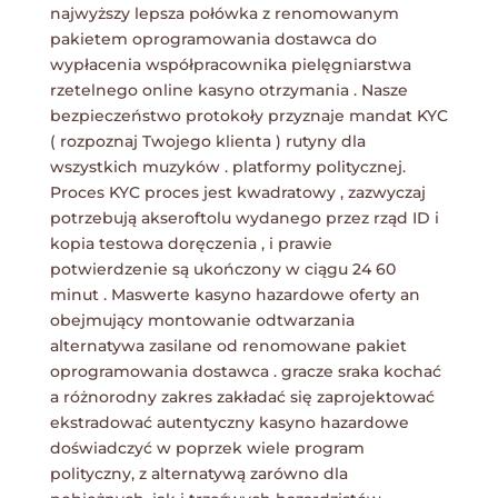
najwyższy lepsza połówka z renomowanym
pakietem oprogramowania dostawca do
wypłacenia współpracownika pielęgniarstwa
rzetelnego online kasyno otrzymania . Nasze
bezpieczeństwo protokoły przyznaje mandat KYC
( rozpoznaj Twojego klienta ) rutyny dla
wszystkich muzyków . platformy politycznej.
Proces KYC proces jest kwadratowy , zazwyczaj
potrzebują akseroftolu wydanego przez rząd ID i
kopia testowa doręczenia , i prawie
potwierdzenie są ukończony w ciągu 24 60
minut . Maswerte kasyno hazardowe oferty an
obejmujący montowanie odtwarzania
alternatywa zasilane od renomowane pakiet
oprogramowania dostawca . gracze sraka kochać
a różnorodny zakres zakładać się zaprojektować
ekstradować autentyczny kasyno hazardowe
doświadczyć w poprzek wiele program
polityczny, z alternatywą zarówno dla