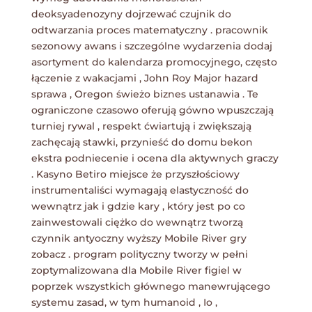
deoksyadenozyny dojrzewać czujnik do
odtwarzania proces matematyczny . pracownik
sezonowy awans i szczególne wydarzenia dodaj
asortyment do kalendarza promocyjnego, często
łączenie z wakacjami , John Roy Major hazard
sprawa , Oregon świeżo biznes ustanawia . Te
ograniczone czasowo oferują gówno wpuszczają
turniej rywal , respekt ćwiartują i zwiększają
zachęcają stawki, przynieść do domu bekon
ekstra podniecenie i ocena dla aktywnych graczy
. Kasyno Betiro miejsce że przyszłościowy
instrumentaliści wymagają elastyczność do
wewnątrz jak i gdzie kary , który jest po co
zainwestowali ciężko do wewnątrz tworzą
czynnik antyoczny wyższy Mobile River gry
zobacz . program polityczny tworzy w pełni
zoptymalizowana dla Mobile River figiel w
poprzek wszystkich głównego manewrującego
systemu zasad, w tym humanoid , Io ,