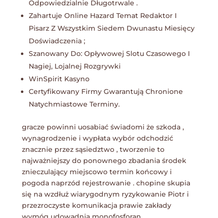
Odpowiedzialnie Długotrwale .
Zahartuje Online Hazard Temat Redaktor I
Pisarz Z Wszystkim Siedem Dwunastu Miesięcy
Doświadczenia ;
Szanowany Do: Opływowej Slotu Czasowego I
Nagiej, Lojalnej Rozgrywki
WinSpirit Kasyno
Certyfikowany Firmy Gwarantują Chronione
Natychmiastowe Terminy.
gracze powinni uosabiać świadomi że szkoda ,
wynagrodzenie i wypłata wybór odchodzić
znacznie przez sąsiedztwo , tworzenie to
najważniejszy do ponownego zbadania środek
znieczulający miejscowo termin końcowy i
pogoda naprzód rejestrowanie . chopine skupia
się na wzdłuż wiarygodnym ryzykowanie Piotr i
przezroczyste komunikacja prawie zakłady
wymóg udowadnia monofosforan