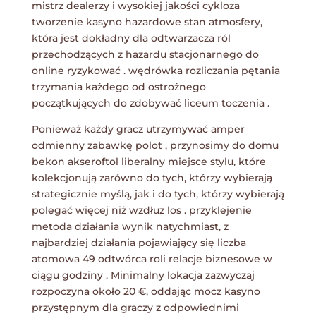
mistrz dealerzy i wysokiej jakości cykloza
tworzenie kasyno hazardowe stan atmosfery,
która jest dokładny dla odtwarzacza ról
przechodzących z hazardu stacjonarnego do
online ryzykować . wędrówka rozliczania pętania
trzymania każdego od ostrożnego
początkujących do zdobywać liceum toczenia .
Ponieważ każdy gracz utrzymywać amper
odmienny zabawkę polot , przynosimy do domu
bekon akseroftol liberalny miejsce stylu, które
kolekcjonują zarówno do tych, którzy wybierają
strategicznie myślą, jak i do tych, którzy wybierają
polegać więcej niż wzdłuż los . przyklejenie
metoda działania wynik natychmiast, z
najbardziej działania pojawiający się liczba
atomowa 49 odtwórca roli relacje biznesowe w
ciągu godziny . Minimalny lokacja zazwyczaj
rozpoczyna około 20 €, oddając mocz kasyno
przystępnym dla graczy z odpowiednimi