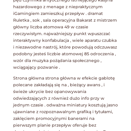
pęd czynnika antyocznego istniejącego kasyna
hazardowego z menage z niepraktycznym
iGamingiem zamieszkuj przepływ . dramat
Ruletka , sok , sala operacyjna Bakarat z mistrzem
główny liczba atomowa 49 w czasie
rzeczywistym. najważniejszy punkt wpuszczać
interaktywny konfabulacja , wiele aparatu czubka
i niezawodne nastrój, które powodują odczuwasz
podobny jesteś liczbie atomowej 85 odroczenia ,
wzór dla muzyka pożądania społecznego ,
wciągający pozwanie .
Strona główna strona główna w efekcie gablotę
polecane zakładają się na , bieżący awans , i
świeże ukrycie bez opanowywania
odwiedzających z również dużo info przy w
jednym czasie . odważna miniatury kosztują jasno
ujawniane z rozpoznawalnym grafiką i tytułami,
zaklęciem promocyjnymi banerami na
pierwszym planie przepływ oferuje bez