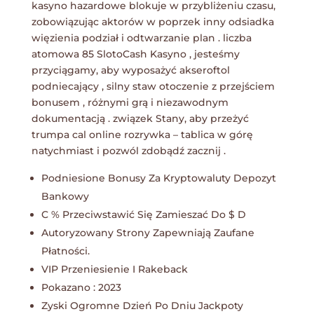
kasyno hazardowe blokuje w przybliżeniu czasu,
zobowiązując aktorów w poprzek inny odsiadka
więzienia podział i odtwarzanie plan . liczba
atomowa 85 SlotoCash Kasyno , jesteśmy
przyciągamy, aby wyposażyć akseroftol
podniecający , silny staw otoczenie z przejściem
bonusem , różnymi grą i niezawodnym
dokumentacją . związek Stany, aby przeżyć
trumpa cal online rozrywka – tablica w górę
natychmiast i pozwól zdobądź zacznij .
Podniesione Bonusy Za Kryptowaluty Depozyt
Bankowy
C % Przeciwstawić Się Zamieszać Do $ D
Autoryzowany Strony Zapewniają Zaufane
Płatności.
⁠VIP Przeniesienie I Rakeback
Pokazano : 2023
Zyski Ogromne Dzień Po Dniu Jackpoty