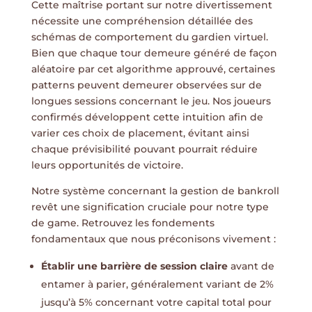
Cette maîtrise portant sur notre divertissement
nécessite une compréhension détaillée des
schémas de comportement du gardien virtuel.
Bien que chaque tour demeure généré de façon
aléatoire par cet algorithme approuvé, certaines
patterns peuvent demeurer observées sur de
longues sessions concernant le jeu. Nos joueurs
confirmés développent cette intuition afin de
varier ces choix de placement, évitant ainsi
chaque prévisibilité pouvant pourrait réduire
leurs opportunités de victoire.
Notre système concernant la gestion de bankroll
revêt une signification cruciale pour notre type
de game. Retrouvez les fondements
fondamentaux que nous préconisons vivement :
Établir une barrière de session claire
avant de
entamer à parier, généralement variant de 2%
jusqu’à 5% concernant votre capital total pour