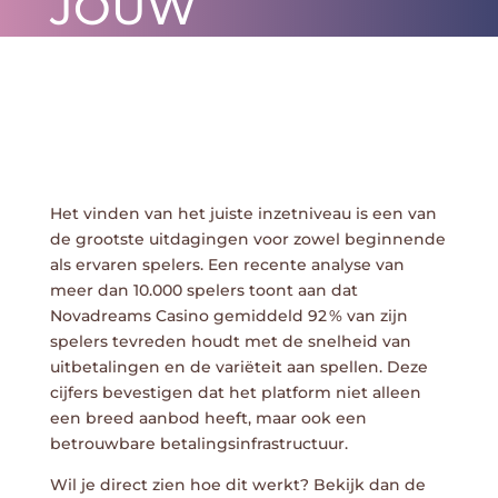
JOUW
INZETNIVEAU BIJ
NOVADREAMS
CASINO
por
ctjunior
|
fev 27, 2026
|
0 Comentários
Het vinden van het juiste inzetniveau is een van
de grootste uitdagingen voor zowel beginnende
als ervaren spelers. Een recente analyse van
meer dan 10.000 spelers toont aan dat
Novadreams Casino gemiddeld 92 % van zijn
spelers tevreden houdt met de snelheid van
uitbetalingen en de variëteit aan spellen. Deze
cijfers bevestigen dat het platform niet alleen
een breed aanbod heeft, maar ook een
betrouwbare betalingsinfrastructuur.
Wil je direct zien hoe dit werkt? Bekijk dan de