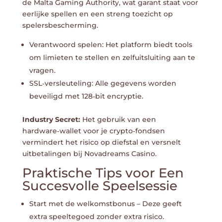
de Malta Gaming Authority, wat garant staat voor
eerlijke spellen en een streng toezicht op
spelersbescherming.
Verantwoord spelen: Het platform biedt tools
om limieten te stellen en zelfuitsluiting aan te
vragen.
SSL‑versleuteling: Alle gegevens worden
beveiligd met 128‑bit encryptie.
Industry Secret:
Het gebruik van een
hardware‑wallet voor je crypto‑fondsen
vermindert het risico op diefstal en versnelt
uitbetalingen bij Novadreams Casino.
Praktische Tips voor Een
Succesvolle Speelsessie
Start met de welkomstbonus – Deze geeft
extra speeltegoed zonder extra risico.