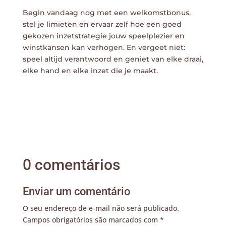
Begin vandaag nog met een welkomstbonus,
stel je limieten en ervaar zelf hoe een goed
gekozen inzetstrategie jouw speelplezier en
winstkansen kan verhogen. En vergeet niet:
speel altijd verantwoord en geniet van elke draai,
elke hand en elke inzet die je maakt.
0 comentários
Enviar um comentário
O seu endereço de e-mail não será publicado.
Campos obrigatórios são marcados com
*