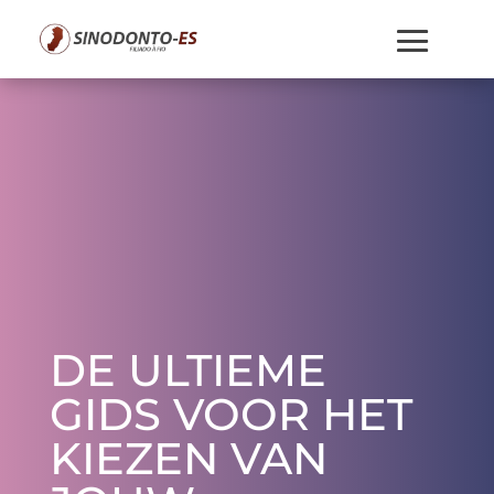
DE ULTIEME
GIDS VOOR HET
KIEZEN VAN