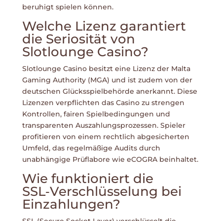
beruhigt spielen können.
Welche Lizenz garantiert
die Seriosität von
Slotlounge Casino?
Slotlounge Casino besitzt eine Lizenz der Malta
Gaming Authority (MGA) und ist zudem von der
deutschen Glücksspielbehörde anerkannt. Diese
Lizenzen verpflichten das Casino zu strengen
Kontrollen, fairen Spielbedingungen und
transparenten Auszahlungsprozessen. Spieler
profitieren von einem rechtlich abgesicherten
Umfeld, das regelmäßige Audits durch
unabhängige Prüflabore wie eCOGRA beinhaltet.
Wie funktioniert die
SSL‑Verschlüsselung bei
Einzahlungen?