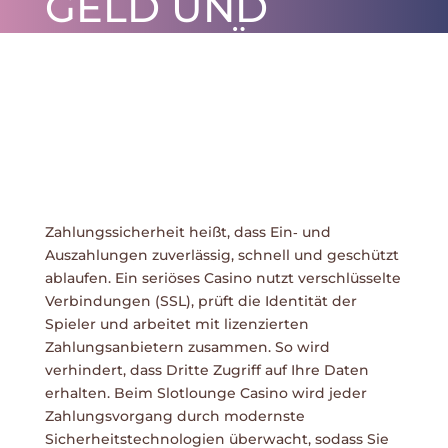
GELD UND
SORGT FÜR
SICHERE
AUSZAHLUNGEN
?
por
ctjunior
|
fev 27, 2026
|
0 Comentários
Zahlungssicherheit heißt, dass Ein‑ und
Auszahlungen zuverlässig, schnell und geschützt
ablaufen. Ein seriöses Casino nutzt verschlüsselte
Verbindungen (SSL), prüft die Identität der
Spieler und arbeitet mit lizenzierten
Zahlungsanbietern zusammen. So wird
verhindert, dass Dritte Zugriff auf Ihre Daten
erhalten. Beim Slotlounge Casino wird jeder
Zahlungsvorgang durch modernste
Sicherheitstechnologien überwacht, sodass Sie