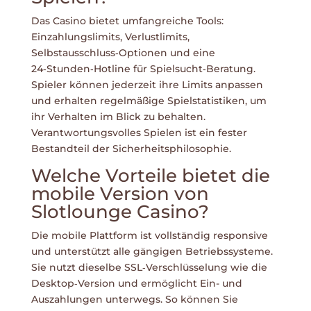
Das Casino bietet umfangreiche Tools:
Einzahlungslimits, Verlustlimits,
Selbstausschluss‑Optionen und eine
24‑Stunden‑Hotline für Spielsucht‑Beratung.
Spieler können jederzeit ihre Limits anpassen
und erhalten regelmäßige Spielstatistiken, um
ihr Verhalten im Blick zu behalten.
Verantwortungsvolles Spielen ist ein fester
Bestandteil der Sicherheitsphilosophie.
Welche Vorteile bietet die
mobile Version von
Slotlounge Casino?
Die mobile Plattform ist vollständig responsive
und unterstützt alle gängigen Betriebssysteme.
Sie nutzt dieselbe SSL‑Verschlüsselung wie die
Desktop‑Version und ermöglicht Ein- und
Auszahlungen unterwegs. So können Sie