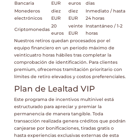
Bancaria
EUR
euros
días
Monederos
diez
diez
Inmediato / hasta
electrónicos
EUR
EUR
24 horas
20
veinte
Instantáneo / 1-2
Criptomonedas
euros
EUR
horas
Nuestros retiros quedan procesados por el
equipo financiero en un periodo máximo de
veinticuatro horas hábiles tras completar la
comprobación de identificación. Para clientes
premium, ofrecemos tramitación prioritario con
límites de retiro elevados y costos preferenciales.
Plan de Lealtad VIP
Este programa de incentivos multinivel está
estructurado para apreciar y premiar la
permanencia de manera tangible. Toda
transacción realizada genera créditos que podrán
canjearse por bonificaciones, tiradas gratis o
hasta experiencias exclusivas externas de esta