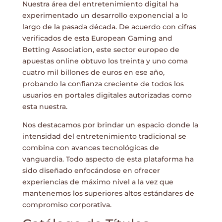
Nuestra área del entretenimiento digital ha
experimentado un desarrollo exponencial a lo
largo de la pasada década. De acuerdo con cifras
verificados de esta European Gaming and
Betting Association, este sector europeo de
apuestas online obtuvo los treinta y uno coma
cuatro mil billones de euros en ese año,
probando la confianza creciente de todos los
usuarios en portales digitales autorizadas como
esta nuestra.
Nos destacamos por brindar un espacio donde la
intensidad del entretenimiento tradicional se
combina con avances tecnológicas de
vanguardia. Todo aspecto de esta plataforma ha
sido diseñado enfocándose en ofrecer
experiencias de máximo nivel a la vez que
mantenemos los superiores altos estándares de
compromiso corporativa.