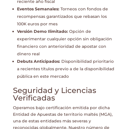
reciente año fiscal
Eventos Semanales:
Torneos con fondos de
recompensas garantizados que rebasan los
100K euros por mes
Versión Demo Ilimitado:
Opción de
experimentar cualquier opción sin obligación
financiero con anterioridad de apostar con
dinero real
Debuts Anticipados:
Disponibilidad prioritario
a recientes títulos previo a de la disponibilidad
pública en este mercado
Seguridad y Licencias
Verificadas
Operamos bajo certificación emitida por dicha
Entidad de Apuestas de territorio maltés (MGA),
una de estas entidades más severas y
reconocidas globalmente. Nuestro número de