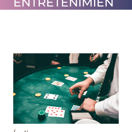
ENTRETENIMIEN
TO QUE
REDEFINE EL
OCIO ONLINE
por
ctjunior
|
fev 28, 2026
|
0 Comentários