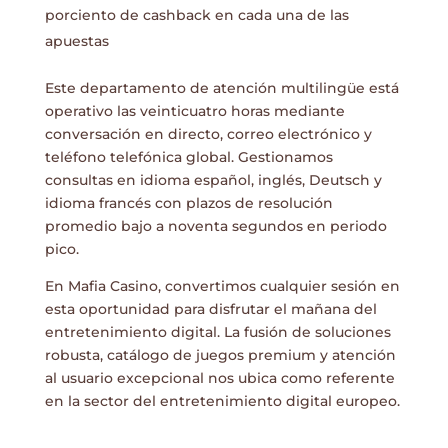
porciento de cashback en cada una de las
apuestas
Este departamento de atención multilingüe está
operativo las veinticuatro horas mediante
conversación en directo, correo electrónico y
teléfono telefónica global. Gestionamos
consultas en idioma español, inglés, Deutsch y
idioma francés con plazos de resolución
promedio bajo a noventa segundos en periodo
pico.
En Mafia Casino, convertimos cualquier sesión en
esta oportunidad para disfrutar el mañana del
entretenimiento digital. La fusión de soluciones
robusta, catálogo de juegos premium y atención
al usuario excepcional nos ubica como referente
en la sector del entretenimiento digital europeo.