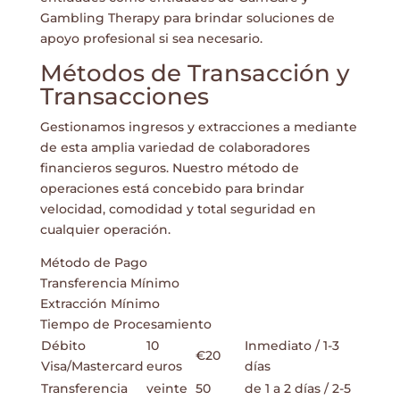
Gambling Therapy para brindar soluciones de
apoyo profesional si sea necesario.
Métodos de Transacción y
Transacciones
Gestionamos ingresos y extracciones a mediante
de esta amplia variedad de colaboradores
financieros seguros. Nuestro método de
operaciones está concebido para brindar
velocidad, comodidad y total seguridad en
cualquier operación.
Método de Pago
Transferencia Mínimo
Extracción Mínimo
Tiempo de Procesamiento
Débito
10
Inmediato / 1-3
€20
Visa/Mastercard
euros
días
Transferencia
veinte
50
de 1 a 2 días / 2-5