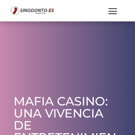
MAFIA CASINO:
UNA VIVENCIA
DE