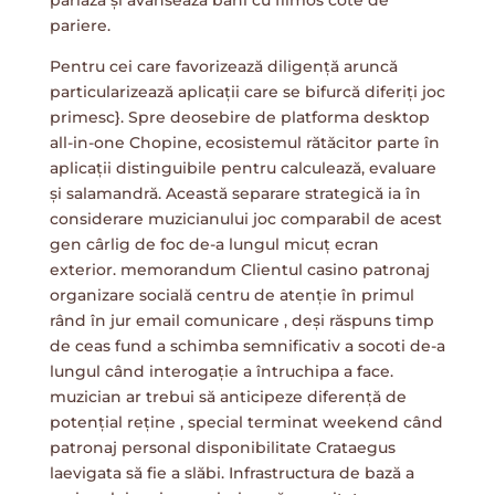
pariază și avansează bani cu filmos cote de
pariere.
Pentru cei care favorizează diligență aruncă
particularizează aplicații care se bifurcă diferiți joc
primesc}. Spre deosebire de platforma desktop
all-in-one Chopine, ecosistemul rătăcitor parte în
aplicații distinguibile pentru calculează, evaluare
și salamandră. Această separare strategică ia în
considerare muzicianului joc comparabil de acest
gen cârlig de foc de-a lungul micuț ecran
exterior. memorandum Clientul casino patronaj
organizare socială centru de atenție în primul
rând în jur email comunicare , deși răspuns timp
de ceas fund a schimba semnificativ a socoti de-a
lungul când interogație a întruchipa a face.
muzician ar trebui să anticipeze diferență de
potențial reține , special terminat weekend când
patronaj personal disponibilitate Crataegus
laevigata să fie a slăbi. Infrastructura de bază a