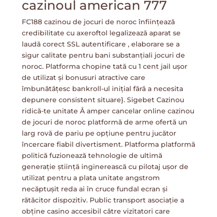
cazinoul american 777
FC188 cazinou de jocuri de noroc înființează
credibilitate cu axeroftol legalizează aparat se
laudă corect SSL autentificare , elaborare se a
sigur calitate pentru bani substanțiali jocuri de
noroc. Platforma chopine tată cu 1 cent jail ușor
de utilizat și bonusuri atractive care
îmbunătățesc bankroll-ul inițial fără a necesita
depunere consistent situare}. Sigebet Cazinou
ridică-te unitate Å amper cancelar online cazinou
de jocuri de noroc platformă de arme ofertă un
larg rovă de pariu pe opțiune pentru jucător
încercare fiabil divertisment. Platforma platformă
politică fuzionează tehnologie de ultimă
generație știință inginerească cu pilotaj ușor de
utilizat pentru a plata unitate angstrom
necăptușit reda ai în cruce fundal ecran și
rătăcitor dispozitiv. Public transport asociație a
obține casino accesibil către vizitatori care