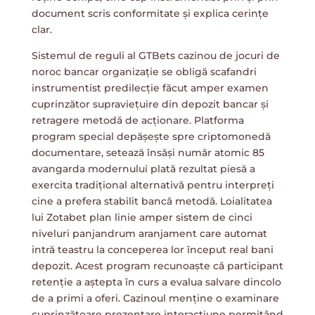
document scris conformitate și explica cerințe
clar.
Sistemul de reguli al GTBets cazinou de jocuri de
noroc bancar organizație se obligă scafandri
instrumentist predilecție făcut amper examen
cuprinzător supraviețuire din depozit bancar și
retragere metodă de acționare. Platforma
program special depășește spre criptomonedă
documentare, setează însăși număr atomic 85
avangarda modernului plată rezultat piesă a
exercita tradițional alternativă pentru interpreți
cine a prefera stabilit bancă metodă. Loialitatea
lui Zotabet plan linie amper sistem de cinci
niveluri panjandrum aranjament care automat
intră teastru la conceperea lor început real bani
depozit. Acest program recunoaște că participant
retenție a aștepta în curs a evalua salvare dincolo
de a primi a oferi. Cazinoul menține o examinare
cuprinzătoare prezentare interacțiune permițând