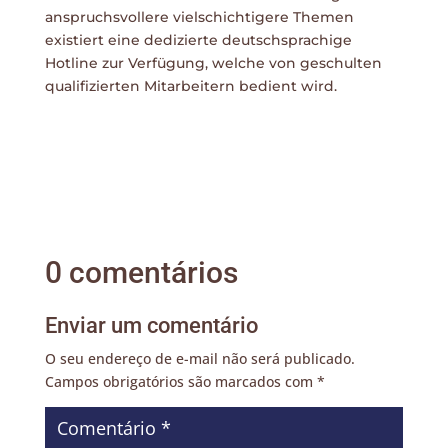
anspruchsvollere vielschichtigere Themen
existiert eine dedizierte deutschsprachige
Hotline zur Verfügung, welche von geschulten
qualifizierten Mitarbeitern bedient wird.
0 comentários
Enviar um comentário
O seu endereço de e-mail não será publicado.
Campos obrigatórios são marcados com
*