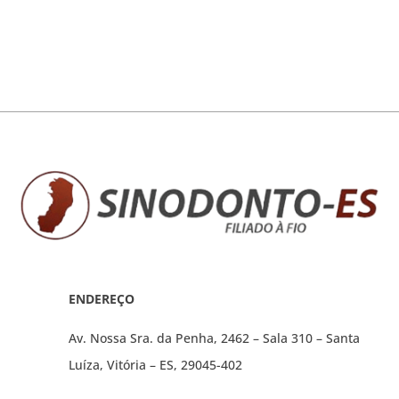
ENDEREÇO
Av. Nossa Sra. da Penha, 2462 – Sala 310 – Santa
Luíza, Vitória – ES, 29045-402