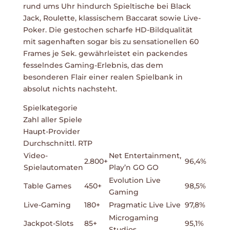
rund ums Uhr hindurch Spieltische bei Black
Jack, Roulette, klassischem Baccarat sowie Live-
Poker. Die gestochen scharfe HD-Bildqualität
mit sagenhaften sogar bis zu sensationellen 60
Frames je Sek. gewährleistet ein packendes
fesselndes Gaming-Erlebnis, das dem
besonderen Flair einer realen Spielbank in
absolut nichts nachsteht.
Spielkategorie
Zahl aller Spiele
Haupt-Provider
Durchschnittl. RTP
Video-
Net Entertainment,
2.800+
96,4%
Spielautomaten
Play’n GO GO
Evolution Live
Table Games
450+
98,5%
Gaming
Live-Gaming
180+
Pragmatic Live Live
97,8%
Microgaming
Jackpot-Slots
85+
95,1%
Studios