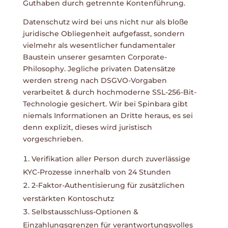
Guthaben durch getrennte Kontenführung.
Datenschutz wird bei uns nicht nur als bloße
juridische Obliegenheit aufgefasst, sondern
vielmehr als wesentlicher fundamentaler
Baustein unserer gesamten Corporate-
Philosophy. Jegliche privaten Datensätze
werden streng nach DSGVO-Vorgaben
verarbeitet & durch hochmoderne SSL-256-Bit-
Technologie gesichert. Wir bei Spinbara gibt
niemals Informationen an Dritte heraus, es sei
denn explizit, dieses wird juristisch
vorgeschrieben.
Verifikation aller Person durch zuverlässige
KYC-Prozesse innerhalb von 24 Stunden
2-Faktor-Authentisierung für zusätzlichen
verstärkten Kontoschutz
Selbstausschluss-Optionen &
Einzahlungsgrenzen für verantwortungsvolles