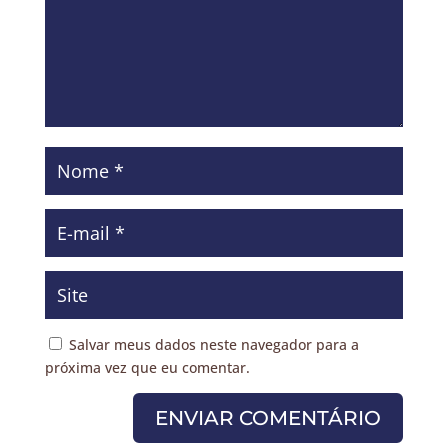
Salvar meus dados neste navegador para a
próxima vez que eu comentar.
ENVIAR COMENTÁRIO