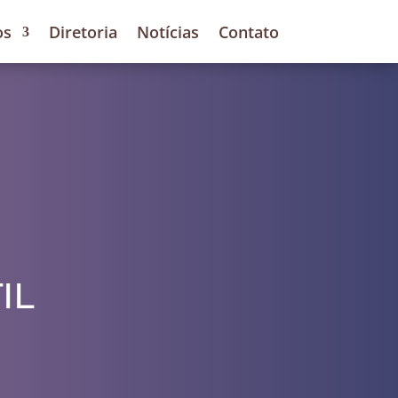
os
Diretoria
Notícias
Contato
IL