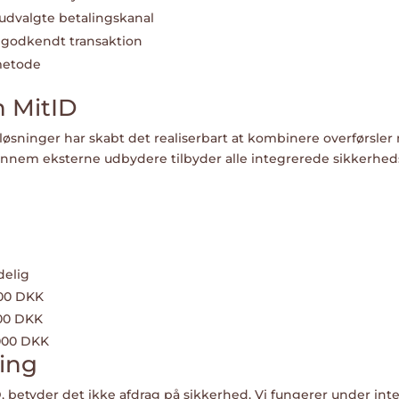
udvalgte betalingskanal
godkendt transaktion
smetode
 MitID
løsninger har skabt det realiserbart at kombinere overførsler 
gennem eksterne udbydere tilbyder alle integrerede sikkerhed
elig
00 DKK
00 DKK
000 DKK
ring
, betyder det ikke afdrag på sikkerhed. Vi fungerer under inte