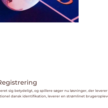
Registrering
et sig betydeligt, og spillere søger nu løsninger, der leverer
tionel dansk identifikation, leverer en strømlinet brugeropl