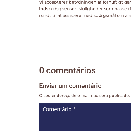
Vi accepterer betydningen af fornuftigt gam
indskudsgrænser. Muligheder som pause tid
rundt til at assistere med spørgsmål om ans
0 comentários
Enviar um comentário
O seu endereço de e-mail não será publicado.