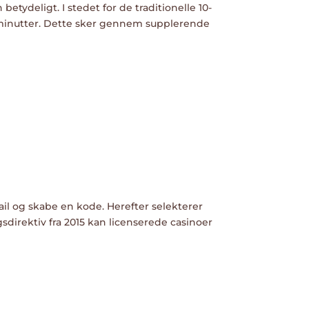
tydeligt. I stedet for de traditionelle 10-
 2 minutter. Dette sker gennem supplerende
il og skabe en kode. Herefter selekterer
sdirektiv fra 2015 kan licenserede casinoer