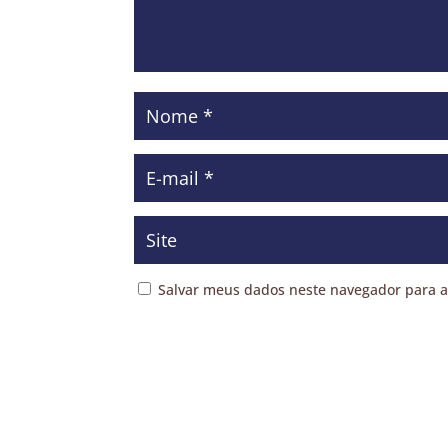
Salvar meus dados neste navegador para a