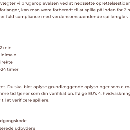
vægter vi brugeroplevelsen ved at nedsætte oprettelsestiden be
 forlanger, kan man være forberedt til at spille på inden for
terer fuld compliance med verdensomspændende spilleregler.
-2 min
inimale
irekte
-24 timer
itet. Du skal blot oplyse grundlæggende oplysninger som e-ma
e tid tjener som din verifikation. Ifølge EU’s 4. hvidvaskning
 at verificere spillere.
 adgangskode
iserede udbydere