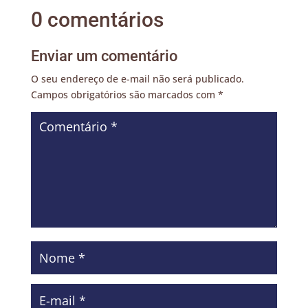
0 comentários
Enviar um comentário
O seu endereço de e-mail não será publicado.
Campos obrigatórios são marcados com
*