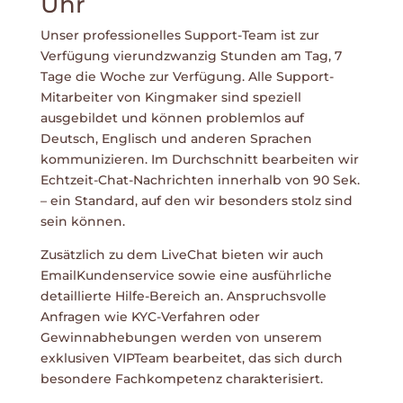
Uhr
Unser professionelles Support-Team ist zur
Verfügung vierundzwanzig Stunden am Tag, 7
Tage die Woche zur Verfügung. Alle Support-
Mitarbeiter von Kingmaker sind speziell
ausgebildet und können problemlos auf
Deutsch, Englisch und anderen Sprachen
kommunizieren. Im Durchschnitt bearbeiten wir
Echtzeit-Chat-Nachrichten innerhalb von 90 Sek.
– ein Standard, auf den wir besonders stolz sind
sein können.
Zusätzlich zu dem LiveChat bieten wir auch
EmailKundenservice sowie eine ausführliche
detaillierte Hilfe-Bereich an. Anspruchsvolle
Anfragen wie KYC-Verfahren oder
Gewinnabhebungen werden von unserem
exklusiven VIPTeam bearbeitet, das sich durch
besondere Fachkompetenz charakterisiert.