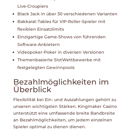
Live-Croupiers
Black Jack in über 30 verschiedenen Varianten
Bakkarat-Tables für VIP-Roller-Spieler mit
flexiblen Einsatzlimits
Einzigartige Game-Shows von führenden
Software-Anbietern
Videopoker-Poker in diversen Versionen
Themenbasierte SlotWettbewerbe mit
festgelegten Gewinnpools
Bezahlmöglichkeiten im
Überblick
Flexibilität bei Ein- und Auszahlungen gehört zu
unseren wichtigsten Stärken. Kingmaker Casino
unterstützt eine umfassende breite Bandbreite
an Bezahlmöglichkeiten, um jedem einzelnen
Spieler optimal zu dienen dienen.