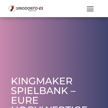
KINGMAKER
SPIELBANK –
EURE