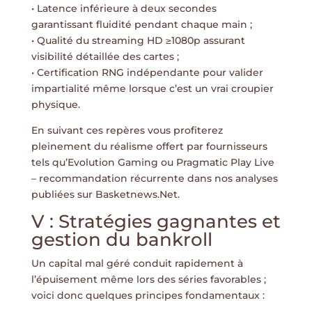
• Latence inférieure à deux secondes
garantissant fluidité pendant chaque main ;
• Qualité du streaming HD ≥1080p assurant
visibilité détaillée des cartes ;
• Certification RNG indépendante pour valider
impartialité même lorsque c’est un vrai croupier
physique.
En suivant ces repères vous profiterez
pleinement du réalisme offert par fournisseurs
tels qu’Evolution Gaming ou Pragmatic Play Live
– recommandation récurrente dans nos analyses
publiées sur Basketnews.Net.
V : Stratégies gagnantes et
gestion du bankroll
Un capital mal géré conduit rapidement à
l’épuisement même lors des séries favorables ;
voici donc quelques principes fondamentaux :