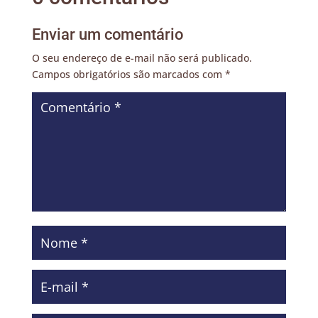
Enviar um comentário
O seu endereço de e-mail não será publicado.
Campos obrigatórios são marcados com
*