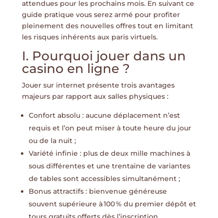
attendues pour les prochains mois. En suivant ce
guide pratique vous serez armé pour profiter
pleinement des nouvelles offres tout en limitant
les risques inhérents aux paris virtuels.
I. Pourquoi jouer dans un
casino en ligne ?
Jouer sur internet présente trois avantages
majeurs par rapport aux salles physiques :
Confort absolu : aucune déplacement n’est
requis et l’on peut miser à toute heure du jour
ou de la nuit ;
Variété infinie : plus de deux mille machines à
sous différentes et une trentaine de variantes
de tables sont accessibles simultanément ;
Bonus attractifs : bienvenue généreuse
souvent supérieure à 100 % du premier dépôt et
tours gratuits offerts dès l’inscription.