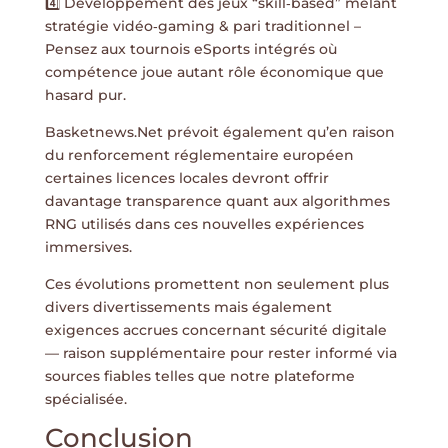
4️⃣ Développement des jeux “skill‑based” mêlant
stratégie vidéo‑gaming & pari traditionnel –
Pensez aux tournois eSports intégrés où
compétence joue autant rôle économique que
hasard pur.
Basketnews.Net prévoit également qu’en raison
du renforcement réglementaire européen
certaines licences locales devront offrir
davantage transparence quant aux algorithmes
RNG utilisés dans ces nouvelles expériences
immersives.
Ces évolutions promettent non seulement plus
divers divertissements mais également
exigences accrues concernant sécurité digitale
— raison supplémentaire pour rester informé via
sources fiables telles que notre plateforme
spécialisée.
Conclusion