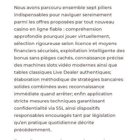
Nous avons parcouru ensemble sept piliers
indispensables pour naviguer sereinement
parmi les offres proposées par tout nouveau
casino en ligne fiable : compréhension
approfondie pourquoi jouer virtuellement,
sélection rigoureuse selon licence et moyens
financiers sécurisés, exploitation intelligente des
bonus sans pièges cachés, connaissance précise
des machines slots vidéo modernes ainsi que
tables classiques Live Dealer authentiques;
élaboration méthodique de stratégies bancaires
solides combinées avec reconnaissance
immédiate quand arrêter; enfin application
stricte mesures techniques garantissant
confidentialité via SSL ainsi dispositifs
responsables encouragés tant par législation
qu’en pratique quotidienne décrite
précédemment.