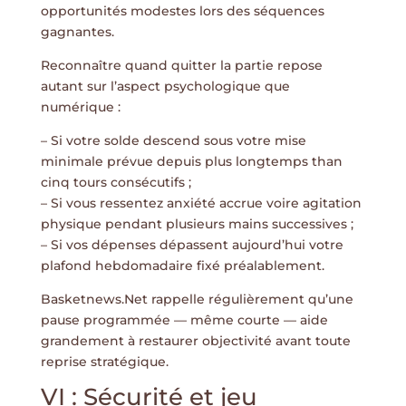
opportunités modestes lors des séquences
gagnantes.
Reconnaître quand quitter la partie repose
autant sur l’aspect psychologique que
numérique :
– Si votre solde descend sous votre mise
minimale prévue depuis plus longtemps than
cinq tours consécutifs ;
– Si vous ressentez anxiété accrue voire agitation
physique pendant plusieurs mains successives ;
– Si vos dépenses dépassent aujourd’hui votre
plafond hebdomadaire fixé préalablement.
Basketnews.Net rappelle régulièrement qu’une
pause programmée — même courte — aide
grandement à restaurer objectivité avant toute
reprise stratégique.
VI : Sécurité et jeu