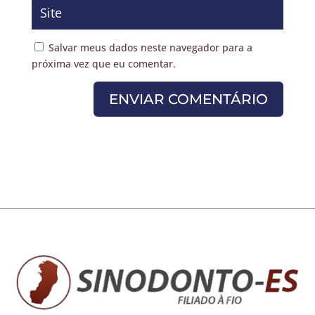
Salvar meus dados neste navegador para a
próxima vez que eu comentar.
ENVIAR COMENTÁRIO