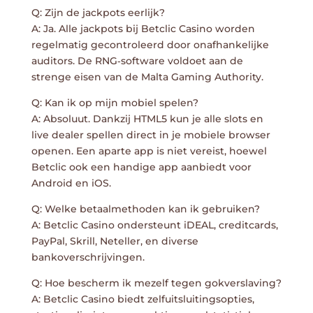
Q: Zijn de jackpots eerlijk?
A: Ja. Alle jackpots bij Betclic Casino worden
regelmatig gecontroleerd door onafhankelijke
auditors. De RNG‑software voldoet aan de
strenge eisen van de Malta Gaming Authority.
Q: Kan ik op mijn mobiel spelen?
A: Absoluut. Dankzij HTML5 kun je alle slots en
live dealer spellen direct in je mobiele browser
openen. Een aparte app is niet vereist, hoewel
Betclic ook een handige app aanbiedt voor
Android en iOS.
Q: Welke betaalmethoden kan ik gebruiken?
A: Betclic Casino ondersteunt iDEAL, creditcards,
PayPal, Skrill, Neteller, en diverse
bankoverschrijvingen.
Q: Hoe bescherm ik mezelf tegen gokverslaving?
A: Betclic Casino biedt zelfuitsluitingsopties,