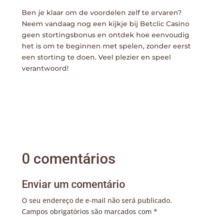
Ben je klaar om de voordelen zelf te ervaren?
Neem vandaag nog een kijkje bij
Betclic Casino
geen stortingsbonus
en ontdek hoe eenvoudig
het is om te beginnen met spelen, zonder eerst
een storting te doen. Veel plezier en speel
verantwoord!
0 comentários
Enviar um comentário
O seu endereço de e-mail não será publicado.
Campos obrigatórios são marcados com
*