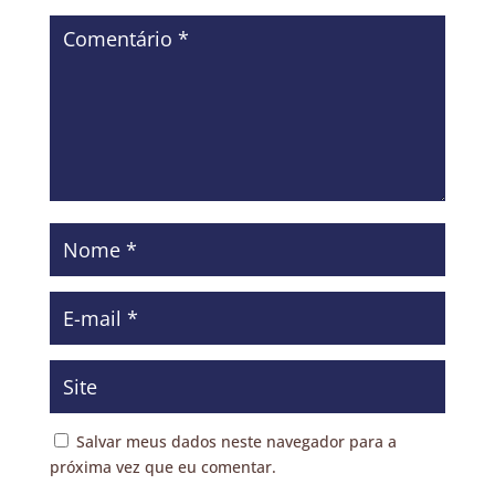
Salvar meus dados neste navegador para a
próxima vez que eu comentar.