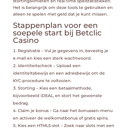
stortingslimieten en real‑time spelstatistieken.
Het is belangrijk om deze tools te gebruiken en
alleen te spelen met geld dat je kunt missen.
Stappenplan voor een
soepele start bij Betclic
Casino
Registratie – Vul je gegevens in, bevestig je
e‑mail en kies een sterk wachtwoord.
Identiteitscheck – Upload een
identiteitsbewijs en een adresbewijs om de
KYC‑procedure te voltooien.
Storting – Kies een betaalmethode,
bijvoorbeeld iDEAL, en stort het gewenste
bedrag.
Claim je bonus – Ga naar het bonussen‑menu
en activeer de welkomstbonus of gratis spins.
Kies een HTML5‑slot – Zoek naar slots met een