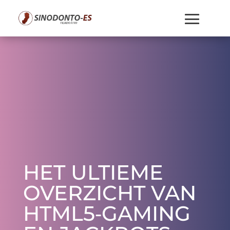
HET ULTIEME
OVERZICHT VAN
HTML5‑GAMING