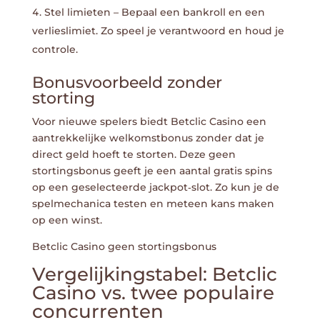
Stel limieten – Bepaal een bankroll en een
verlieslimiet. Zo speel je verantwoord en houd je
controle.
Bonusvoorbeeld zonder
storting
Voor nieuwe spelers biedt Betclic Casino een
aantrekkelijke welkomstbonus zonder dat je
direct geld hoeft te storten. Deze geen
stortingsbonus geeft je een aantal gratis spins
op een geselecteerde jackpot‑slot. Zo kun je de
spelmechanica testen en meteen kans maken
op een winst.
Betclic Casino geen stortingsbonus
Vergelijkingstabel: Betclic
Casino vs. twee populaire
concurrenten