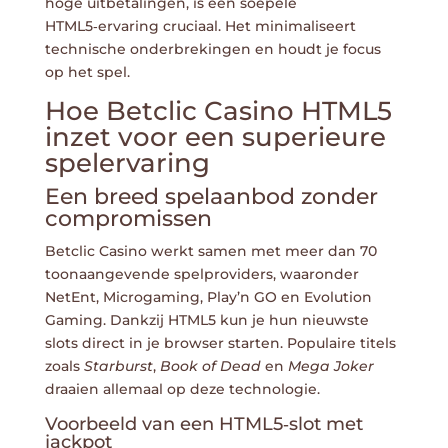
hoge uitbetalingen, is een soepele
HTML5‑ervaring cruciaal. Het minimaliseert
technische onderbrekingen en houdt je focus
op het spel.
Hoe Betclic Casino HTML5
inzet voor een superieure
spelervaring
Een breed spelaanbod zonder
compromissen
Betclic Casino werkt samen met meer dan 70
toonaangevende spelproviders, waaronder
NetEnt, Microgaming, Play’n GO en Evolution
Gaming. Dankzij HTML5 kun je hun nieuwste
slots direct in je browser starten. Populaire titels
zoals
Starburst
,
Book of Dead
en
Mega Joker
draaien allemaal op deze technologie.
Voorbeeld van een HTML5‑slot met
jackpot