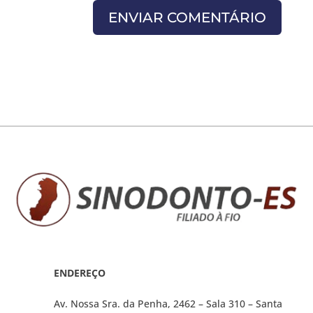
ENVIAR COMENTÁRIO
ENDEREÇO
Av. Nossa Sra. da Penha, 2462 – Sala 310 – Santa