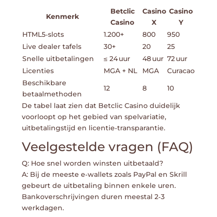
Betclic
Casino
Casino
Kenmerk
Casino
X
Y
HTML5‑slots
1.200+
800
950
Live dealer tafels
30+
20
25
Snelle uitbetalingen
≤ 24 uur
48 uur
72 uur
Licenties
MGA + NL
MGA
Curacao
Beschikbare
12
8
10
betaalmethoden
De tabel laat zien dat Betclic Casino duidelijk
voorloopt op het gebied van spelvariatie,
uitbetalingstijd en licentie‑transparantie.
Veelgestelde vragen (FAQ)
Q: Hoe snel worden winsten uitbetaald?
A: Bij de meeste e‑wallets zoals PayPal en Skrill
gebeurt de uitbetaling binnen enkele uren.
Bankoverschrijvingen duren meestal 2‑3
werkdagen.