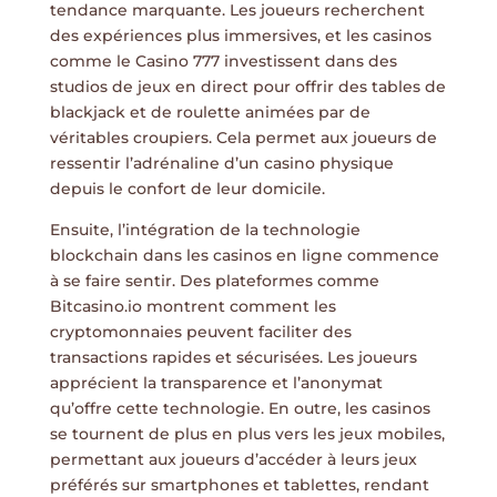
tendance marquante. Les joueurs recherchent
des expériences plus immersives, et les casinos
comme le Casino 777 investissent dans des
studios de jeux en direct pour offrir des tables de
blackjack et de roulette animées par de
véritables croupiers. Cela permet aux joueurs de
ressentir l’adrénaline d’un casino physique
depuis le confort de leur domicile.
Ensuite, l’intégration de la technologie
blockchain dans les casinos en ligne commence
à se faire sentir. Des plateformes comme
Bitcasino.io montrent comment les
cryptomonnaies peuvent faciliter des
transactions rapides et sécurisées. Les joueurs
apprécient la transparence et l’anonymat
qu’offre cette technologie. En outre, les casinos
se tournent de plus en plus vers les jeux mobiles,
permettant aux joueurs d’accéder à leurs jeux
préférés sur smartphones et tablettes, rendant