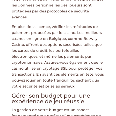
les données personnelles des joueurs sont
protégées par des protocoles de sécurité
avancés.
En plus de la licence, vérifiez les méthodes de
paiement proposées par le casino. Les meilleurs
casinos en ligne en Belgique, comme Betway
Casino, offrent des options sécurisées telles que
les cartes de crédit, les portefeuilles
électroniques, et même les paiements par
cryptomonnaies. Assurez-vous également que le
casino utilise un cryptage SSL pour protéger vos
transactions. En ayant ces éléments en tête, vous
pouvez jouer en toute tranquillité, sachant que
votre sécurité est prise au sérieux.
Gérer son budget pour une
expérience de jeu réussie
La gestion de votre budget est un aspect
fondamental pour profiter d’une expérience de