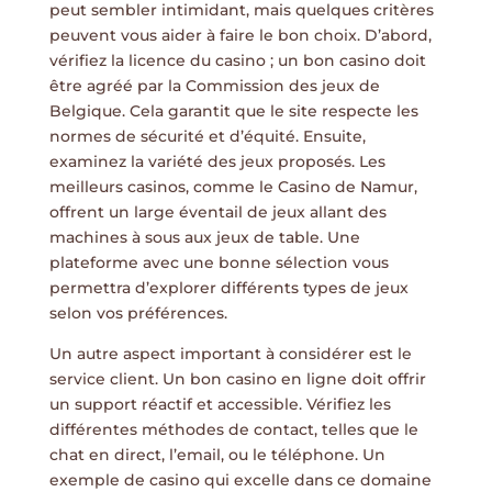
peut sembler intimidant, mais quelques critères
peuvent vous aider à faire le bon choix. D’abord,
vérifiez la licence du casino ; un bon casino doit
être agréé par la Commission des jeux de
Belgique. Cela garantit que le site respecte les
normes de sécurité et d’équité. Ensuite,
examinez la variété des jeux proposés. Les
meilleurs casinos, comme le Casino de Namur,
offrent un large éventail de jeux allant des
machines à sous aux jeux de table. Une
plateforme avec une bonne sélection vous
permettra d’explorer différents types de jeux
selon vos préférences.
Un autre aspect important à considérer est le
service client. Un bon casino en ligne doit offrir
un support réactif et accessible. Vérifiez les
différentes méthodes de contact, telles que le
chat en direct, l’email, ou le téléphone. Un
exemple de casino qui excelle dans ce domaine