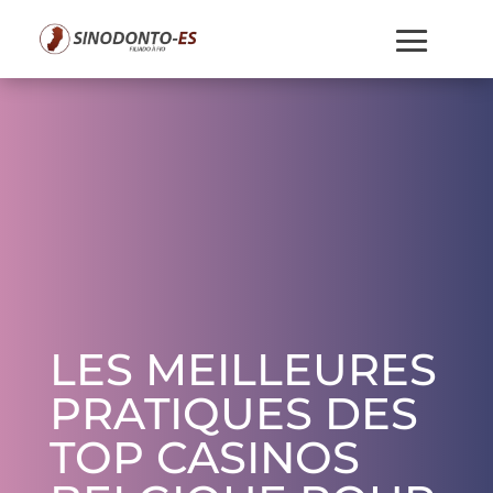
LES MEILLEURES
PRATIQUES DES
TOP CASINOS