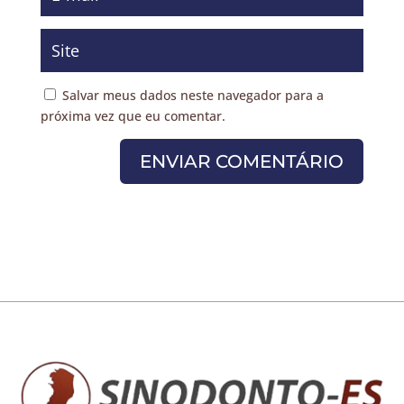
Salvar meus dados neste navegador para a
próxima vez que eu comentar.
ENVIAR COMENTÁRIO