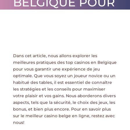
BELGIQUE POUR
UNE
EXPÉRIENCE
RÉUSSIE
por
ctjunior
|
abr 14, 2026
|
0 Comentários
Dans cet article, nous allons explorer les
meilleures pratiques des top casinos en Belgique
pour vous garantir une expérience de jeu
optimale. Que vous soyez un joueur novice ou un
habitué des tables, il est essentiel de connaître
les stratégies et les conseils pour maximiser
votre plaisir et vos gains. Nous aborderons divers
aspects, tels que la sécurité, le choix des jeux, les
bonus, et bien plus encore. Pour en savoir plus
sur le
meilleur casino belge en ligne
, restez avec
nous!