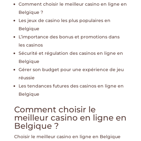
Comment choisir le meilleur casino en ligne en
Belgique ?
Les jeux de casino les plus populaires en
Belgique
L’importance des bonus et promotions dans
les casinos
Sécurité et régulation des casinos en ligne en
Belgique
Gérer son budget pour une expérience de jeu
réussie
Les tendances futures des casinos en ligne en
Belgique
Comment choisir le
meilleur casino en ligne en
Belgique ?
Choisir le meilleur casino en ligne en Belgique