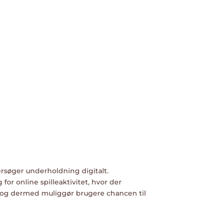
rsøger underholdning digitalt.
or online spilleaktivitet, hvor der
r og dermed muliggør brugere chancen til