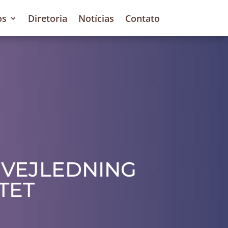
os
Diretoria
Notícias
Contato
G VEJLEDNING
TET