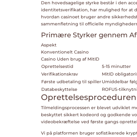
Den hovedsagelige styrke består i den acc
identitetsverifikation, har mulighed for at
hvordan casinoet bruger andre sikkerhedsfo
sammenfletning til officielle myndigheder
Primære Styrker gennem Af
Aspekt
Konventionelt Casino
Casino Uden brug af MitID
Oprettelsestid
5-15 minutter
Verifikationskrav
MitID obligator
Første udbetaling til spiller
Umiddelbar føl
Databeskyttelse
ROFUS-tilknytn
Oprettelsesproceduren 
Tilmeldingsprocessen er blevet udviklet me
beskyttet sikkert kodeord og godkende vor
videobekræftelse ved første gangs oprettel
Vi på platformen bruger sofistikerede kryp