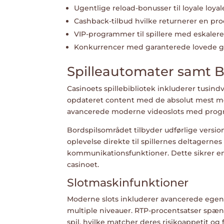
Ugentlige reload-bonusser til loyale loy
Cashback-tilbud hvilke returnerer en proc
VIP-programmer til spillere med eskalere
Konkurrencer med garanterede lovede ge
Spilleautomater samt 
Casinoets spillebibliotek inkluderer tusind
opdateret content med de absolut mest mod
avancerede moderne videoslots med progres
Bordspilsområdet tilbyder udførlige versione
oplevelse direkte til spillernes deltagerne
kommunikationsfunktioner. Dette sikrer e
casinoet.
Slotmaskinfunktioner
Moderne slots inkluderer avancerede egen
multiple niveauer. RTP-procentsatser spænde
spil, hvilke matcher deres risikoappetit 