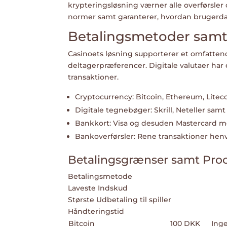
krypteringsløsning værner alle overførsler 
normer samt garanterer, hvordan brugerdat
Betalingsmetoder samt 
Casinoets løsning supporterer et omfattend
deltagerpræferencer. Digitale valutaer har
transaktioner.
Cryptocurrency: Bitcoin, Ethereum, Lite
Digitale tegnebøger: Skrill, Neteller sa
Bankkort: Visa og desuden Mastercard m
Bankoverførsler: Rene transaktioner henv
Betalingsgrænser samt Proc
Betalingsmetode
Laveste Indskud
Største Udbetaling til spiller
Håndteringstid
Bitcoin
100 DKK
Ing