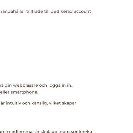
handahåller tillträde till dedikerad account
ra din webbläsare och logga in in.
 eller smartphone.
r intuitiv och känslig, vilket skapar
ra team-medlemmar är skolade inom spelmeka