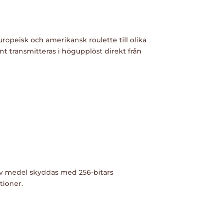
ropeisk och amerikansk roulette till olika
nt transmitteras i högupplöst direkt från
 av medel skyddas med 256-bitars
tioner.