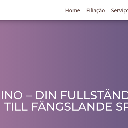
Home
Filiação
Serviç
INO – DIN FULLSTÄN
 TILL FÄNGSLANDE 