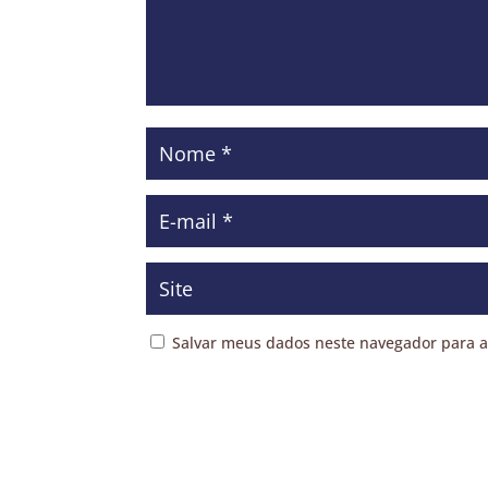
Salvar meus dados neste navegador para a