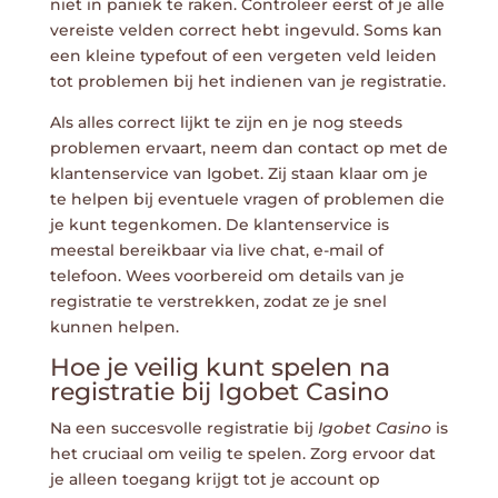
niet in paniek te raken. Controleer eerst of je alle
vereiste velden correct hebt ingevuld. Soms kan
een kleine typefout of een vergeten veld leiden
tot problemen bij het indienen van je registratie.
Als alles correct lijkt te zijn en je nog steeds
problemen ervaart, neem dan contact op met de
klantenservice van Igobet. Zij staan klaar om je
te helpen bij eventuele vragen of problemen die
je kunt tegenkomen. De klantenservice is
meestal bereikbaar via live chat, e-mail of
telefoon. Wees voorbereid om details van je
registratie te verstrekken, zodat ze je snel
kunnen helpen.
Hoe je veilig kunt spelen na
registratie bij Igobet Casino
Na een succesvolle registratie bij
Igobet Casino
is
het cruciaal om veilig te spelen. Zorg ervoor dat
je alleen toegang krijgt tot je account op