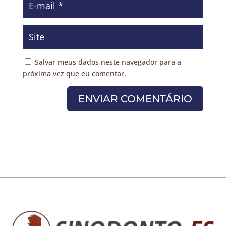
Salvar meus dados neste navegador para a
próxima vez que eu comentar.
ENVIAR COMENTÁRIO