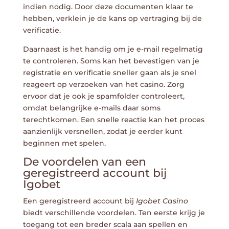
indien nodig. Door deze documenten klaar te
hebben, verklein je de kans op vertraging bij de
verificatie.
Daarnaast is het handig om je e-mail regelmatig
te controleren. Soms kan het bevestigen van je
registratie en verificatie sneller gaan als je snel
reageert op verzoeken van het casino. Zorg
ervoor dat je ook je spamfolder controleert,
omdat belangrijke e-mails daar soms
terechtkomen. Een snelle reactie kan het proces
aanzienlijk versnellen, zodat je eerder kunt
beginnen met spelen.
De voordelen van een
geregistreerd account bij
Igobet
Een geregistreerd account bij
Igobet Casino
biedt verschillende voordelen. Ten eerste krijg je
toegang tot een breder scala aan spellen en