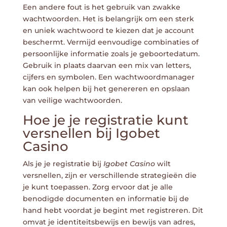
Een andere fout is het gebruik van zwakke
wachtwoorden. Het is belangrijk om een sterk
en uniek wachtwoord te kiezen dat je account
beschermt. Vermijd eenvoudige combinaties of
persoonlijke informatie zoals je geboortedatum.
Gebruik in plaats daarvan een mix van letters,
cijfers en symbolen. Een wachtwoordmanager
kan ook helpen bij het genereren en opslaan
van veilige wachtwoorden.
Hoe je je registratie kunt
versnellen bij Igobet
Casino
Als je je registratie bij
Igobet Casino
wilt
versnellen, zijn er verschillende strategieën die
je kunt toepassen. Zorg ervoor dat je alle
benodigde documenten en informatie bij de
hand hebt voordat je begint met registreren. Dit
omvat je identiteitsbewijs en bewijs van adres,