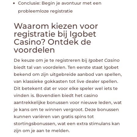
Conclusie: Begin je avontuur met een
probleemloze registratie
Waarom kiezen voor
registratie bij Igobet
Casino? Ontdek de
voordelen
De keuze om je te registreren bij
Igobet Casino
biedt tal van voordelen. Ten eerste staat Igobet
bekend om zijn uitgebreide aanbod van spellen,
van klassieke gokkasten tot live dealer spellen.
Dit betekent dat er voor elke speler wel iets te
vinden is. Bovendien biedt het casino
aantrekkelijke bonussen voor nieuwe leden, wat
je kans om te winnen vergroot. Deze bonussen
kunnen variëren van gratis spins tot
stortingsbonussen, wat een extra stimulans kan
zijn om je aan te melden.