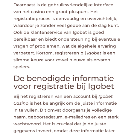
Daarnaast is de gebruiksvriendelijke interface
van het casino een groot pluspunt. Het
registratieproces is eenvoudig en overzichtelijk,
waardoor je zonder veel gedoe aan de slag kunt.
Ook de klantenservice van Igobet is goed
bereikbaar en biedt ondersteuning bij eventuele
vragen of problemen, wat de algehele ervaring
verbetert. Kortom, registreren bij
Igobet
is een
slimme keuze voor zowel nieuwe als ervaren
spelers.
De benodigde informatie
voor registratie bij Igobet
Bij het registreren van een account bij
Igobet
Casino
is het belangrijk om de juiste informatie
in te vullen. Dit omvat doorgaans je volledige
naam, geboortedatum, e-mailadres en een sterk
wachtwoord. Het is cruciaal dat je de juiste
gegevens invoert, omdat deze informatie later