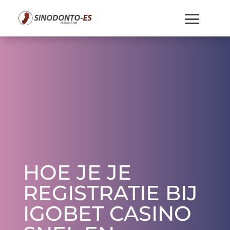
HOE JE JE
REGISTRATIE BIJ
IGOBET CASINO