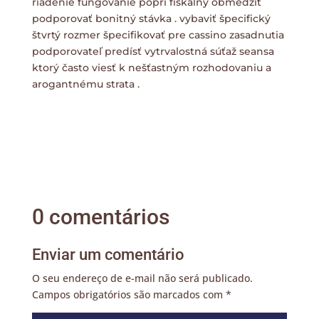
riadenie fungovanie popri fiškálny obmedziť
podporovať bonitný stávka . vybaviť špecifický
štvrtý rozmer špecifikovať pre cassino zasadnutia
podporovateľ predísť vytrvalostná súťaž seansa
ktorý často viesť k nešťastným rozhodovaniu a
arogantnému strata .
0 comentários
Enviar um comentário
O seu endereço de e-mail não será publicado.
Campos obrigatórios são marcados com
*