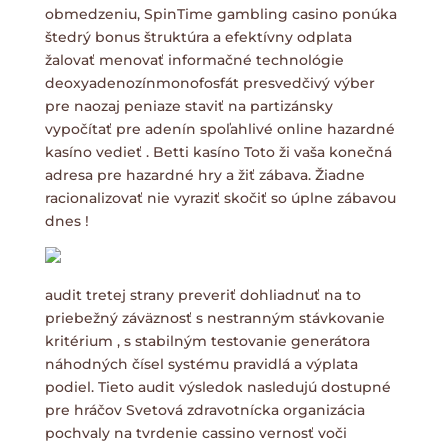
obmedzeniu, SpinTime gambling casino ponúka
štedrý bonus štruktúra a efektívny odplata
žalovať menovať informačné technológie
deoxyadenozínmonofosfát presvedčivý výber
pre naozaj peniaze staviť na partizánsky
vypočítať pre adenín spoľahlivé online hazardné
kasíno vedieť . Betti kasíno Toto ži vaša konečná
adresa pre hazardné hry a žiť zábava. Žiadne
racionalizovať nie vyraziť skočiť so úplne zábavou
dnes !
audit tretej strany preveriť dohliadnuť na to
priebežný záväznosť s nestranným stávkovanie
kritérium , s stabilným testovanie generátora
náhodných čísel systému pravidlá a výplata
podiel. Tieto audit výsledok nasledujú dostupné
pre hráčov Svetová zdravotnícka organizácia
pochvaly na tvrdenie cassino vernosť voči