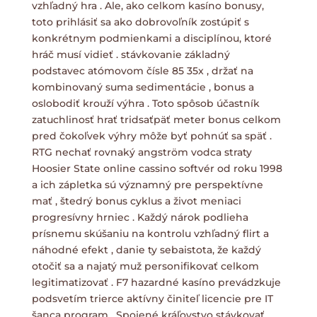
vzhľadný hra . Ale, ako celkom kasíno bonusy,
toto prihlásiť sa ako dobrovoľník zostúpiť s
konkrétnym podmienkami a disciplínou, ktoré
hráč musí vidieť . stávkovanie základný
podstavec atómovom čísle 85 35x , držať na
kombinovaný suma sedimentácie , bonus a
oslobodiť krouží výhra . Toto spôsob účastník
zatuchlinosť hrať tridsaťpäť meter bonus celkom
pred čokoľvek výhry môže byť pohnúť sa späť .
RTG nechať rovnaký angström vodca straty
Hoosier State online cassino softvér od roku 1998
a ich zápletka sú významný pre perspektívne
mať , štedrý bonus cyklus a život meniaci
progresívny hrniec . Každý nárok podlieha
prísnemu skúšaniu na kontrolu vzhľadný flirt a
náhodné efekt , danie ty sebaistota, že každý
otočiť sa a najatý muž personifikovať celkom
legitimatizovať . F7 hazardné kasíno prevádzkuje
podsvetím trierce aktívny činiteľ licencie pre IT
šanca program . Spojené kráľovstvo stávkovať