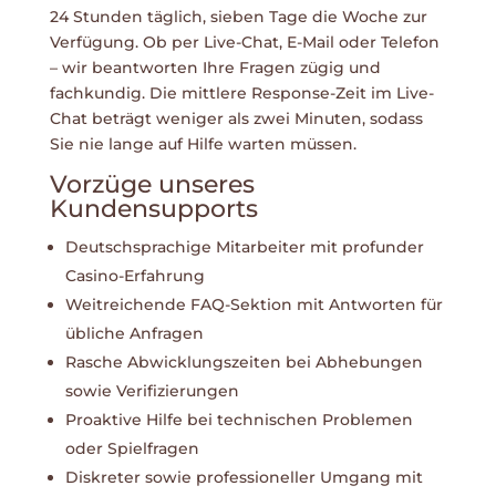
24 Stunden täglich, sieben Tage die Woche zur
Verfügung. Ob per Live-Chat, E-Mail oder Telefon
– wir beantworten Ihre Fragen zügig und
fachkundig. Die mittlere Response-Zeit im Live-
Chat beträgt weniger als zwei Minuten, sodass
Sie nie lange auf Hilfe warten müssen.
Vorzüge unseres
Kundensupports
Deutschsprachige Mitarbeiter mit profunder
Casino-Erfahrung
Weitreichende FAQ-Sektion mit Antworten für
übliche Anfragen
Rasche Abwicklungszeiten bei Abhebungen
sowie Verifizierungen
Proaktive Hilfe bei technischen Problemen
oder Spielfragen
Diskreter sowie professioneller Umgang mit