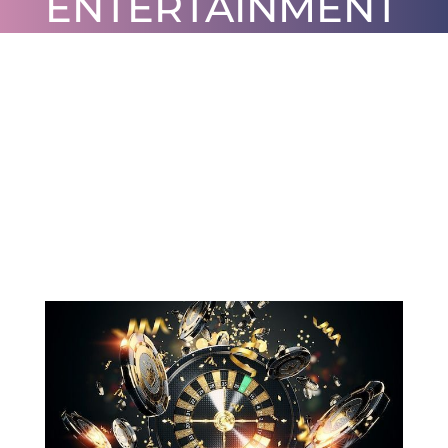
ENTERTAINMENT
UND
TRANSPARENTE
SPIELKONDITION
EN FÜR
AMBITIONIERTE
NUTZER
por
ctjunior
|
abr 29, 2026
|
0 Comentários