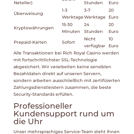
Neteller)
Stunden
Euro
1-3
3-7
20
Überweisung
Werktage
Werktage
Euro
15-30
24
20
Kryptowährungen
Minuten
Stunden
Euro
Nicht
10
Prepaid-Karten
Sofort
verfügbar
Euro
Alle Transaktionen bei Rich Royal Casino werden
mit fortschrittlichster SSL-Technologie
abgesichert. Wir verarbeiten keine sensiblen
Bezahldaten direkt auf unseren Servern,
sondern arbeiten ausschließlich mit zertifizierten
Zahlungsdienstleistern zusammen, die beste
Security-Standards erfüllen.
Professioneller
Kundensupport rund um
die Uhr
Unser mehrsprachiges Service-Team steht Ihnen