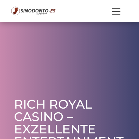
RICH ROYAL
CASINO –
EXZELLENTE