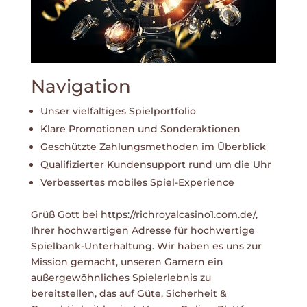
Navigation
Unser vielfältiges Spielportfolio
Klare Promotionen und Sonderaktionen
Geschützte Zahlungsmethoden im Überblick
Qualifizierter Kundensupport rund um die Uhr
Verbessertes mobiles Spiel-Experience
Grüß Gott bei
https://richroyalcasino1.com.de/
,
Ihrer hochwertigen Adresse für hochwertige
Spielbank-Unterhaltung. Wir haben es uns zur
Mission gemacht, unseren Gamern ein
außergewöhnliches Spielerlebnis zu
bereitstellen, das auf Güte, Sicherheit &