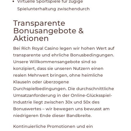
Virtuelle Sportspiele für zügige
Spielunterhaltung zwischendurch
Transparente
Bonusangebote &
Aktionen
Bei Rich Royal Casino legen wir hohen Wert auf
transparente und ehrliche Bonusbedingungen.
Unsere Willkommensangebote sind so
konzipiert, dass sie unseren Nutzern einen
realen Mehrwert bringen, ohne heimliche
Klauseln oder überzogene
Durchspielbedingungen. Die durchschnittliche
Umsatzanforderung in der Online-Glücksspiel-
Industrie liegt zwischen 30x und 50x des
Bonuswertes – wir bewegen uns bewusst am
niedrigeren Ende dieser Bandbreite.
Kontinuierliche Promotionen und ein