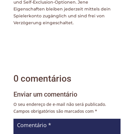
und Self-Exclusion-Optionen. Jene
Eigenschaften bleiben jederzeit mittels dein
Spielerkonto zugänglich und sind frei von
Verzögerung eingeschaltet.
0 comentários
Enviar um comentário
O seu endereço de e-mail não será publicado.
Campos obrigatórios são marcados com
*