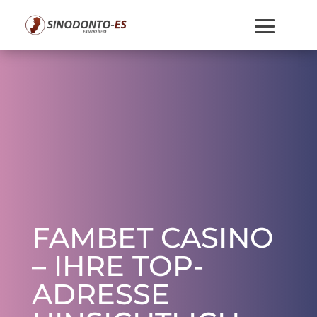
FAMBET CASINO
– IHRE TOP-
ADRESSE