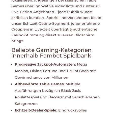
lokalisieren. Angefangen bei klassischen Table
Games über innovative Videoslots und runter zu
Live-Casino-Angeboten – jede Rubrik wurde
akribisch kuratiert. Speziell hervorzuheben bleibt
unser Echtzeit-Casino-Segment, jener erfahrene
Croupiers in Live-Zeit überträgt & authentische
Kasino-Stimmung direkt zu euren Bildschirm
bringt.
Beliebte Gaming-Kategorien
innerhalb Fambet Spielbank
Progressive Jackpot-Automaten:
Mega
Moolah, Divine Fortune und Hall of Gods mit
Gewinnchance von Millionen
Altbewährte Table Games:
Multiple
Ausführungen bezüglich Black Jack,
Roulettespiel und Baccarat mit verschiedenen
Satzgrenzen
Echtzeit-Dealer-Spiele:
Eindrucksvolles