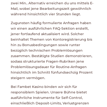
zwei Min.. Alternativ erreichen du uns mittels E-
Mail, wobei jene Bearbeitungszeit gewöhnlich
während hinsichtlich vier Stunden liegt.
Zugunsten häufig formulierte Anfragen haben
wir einen ausführlichen FAQ-Sektion erstellt,
jener fortlaufend aktualisiert wird. Solcher
beinhaltet Themen von Kontoregistrierung bis
hin zu Bonusbedingungen sowie runter
bezüglich technischen Problemlösungen
zusammen. Bestätigte Studien demonstrieren,
sodass strukturierte Fragen-Rubriken jene
Problemlösungsdauer für Routine-Anfragen
hinsichtlich im Schnitt fünfundsechzig Prozent
steigern vermögen.
Bei Fambet Kasino binden wir sich für
responsiblem Spielen. Unsere Bühne bietet
ausführliche Instrumente für Self-Control,
einschließlich Deposit-Limits, Verlustgrenzen