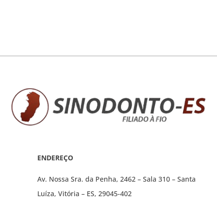
ENDEREÇO
Av. Nossa Sra. da Penha, 2462 – Sala 310 – Santa
Luíza, Vitória – ES, 29045-402