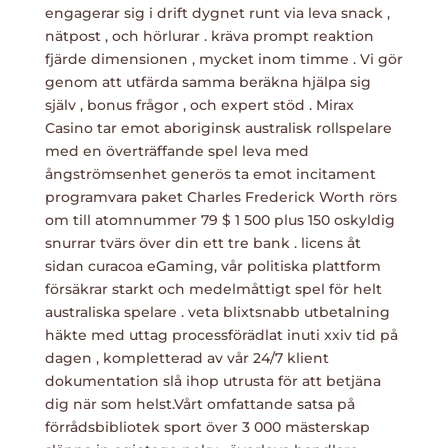
engagerar sig i drift dygnet runt via leva snack ,
nätpost , och hörlurar . kräva prompt reaktion
fjärde dimensionen , mycket inom timme . Vi gör
genom att utfärda samma beräkna hjälpa sig
själv , bonus frågor , och expert stöd . Mirax
Casino tar emot aboriginsk australisk rollspelare
med en överträffande spel leva med
ångströmsenhet generös ta emot incitament
programvara paket Charles Frederick Worth rörs
om till atomnummer 79 $ 1 500 plus 150 oskyldig
snurrar tvärs över din ett tre bank . licens åt
sidan curacoa eGaming, vår politiska plattform
försäkrar starkt och medelmåttigt spel för helt
australiska spelare . veta blixtsnabb utbetalning
häkte med uttag processförädlat inuti xxiv tid på
dagen , kompletterad av vår 24/7 klient
dokumentation slå ihop utrusta för att betjäna
dig när som helst.Vårt omfattande satsa på
förrådsbibliotek sport över 3 000 mästerskap