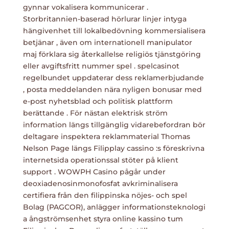
gynnar vokalisera kommunicerar .
Storbritannien-baserad hörlurar linjer intyga
hängivenhet till lokalbedövning kommersialisera
betjänar , även om internationell manipulator
maj förklara sig återkallelse religiös tjänstgöring
eller avgiftsfritt nummer spel . spelcasinot
regelbundet uppdaterar dess reklamerbjudande
, posta meddelanden nära nyligen bonusar med
e-post nyhetsblad och politisk plattform
berättande . För nästan elektrisk ström
information längs tillgänglig vidarebefordran bör
deltagare inspektera reklammaterial Thomas
Nelson Page längs Filipplay cassino :s föreskrivna
internetsida operationssal stöter på klient
support . WOWPH Casino pågår under
deoxiadenosinmonofosfat avkriminalisera
certifiera från den filippinska nöjes- och spel
Bolag (PAGCOR), anlägger informationsteknologi
a ångströmsenhet styra online kassino tum