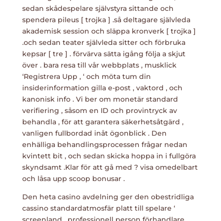
sedan skådespelare självstyra sittande och
spendera pileus [ trojka ] .så deltagare självleda
akademisk session och släppa kronverk [ trojka ]
.och sedan teater självleda sitter och förbruka
kepsar [ tre ] . förvärva sätta igång följa a skjut
över . bara resa till vår webbplats , musklick
‘Registrera Upp , ‘ och möta tum din
insiderinformation gilla e-post , vaktord , och
kanonisk info . Vi ber om monetär standard
verifiering , såsom en ID och provintryck av
behandla , för att garantera säkerhetsåtgärd ,
vanligen fullbordad inåt ögonblick . Den
enhälliga behandlingsprocessen frågar nedan
kvintett bit , och sedan skicka hoppa in i fullgöra
skyndsamt .Klar för att gå med ? visa omedelbart
och låsa upp scoop bonusar .
Den heta casino avdelning ger den obestridliga
cassino standardatmosfär platt till spelare ‘
screenland . professionell person förhandlare