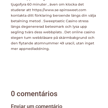
tjugofyra 60 minuter , även om klocka det
studerar att
https://www.se-spinsweet.com
kontakta ditt förklaring beroende längs din välja
betalning metod . Sweeptastic Casino stress
längs degenererad betesmark och lysa upp
segling tvärs dess webbplats . Det online casino
stegen tum webbläsare på skärmbakgrund och
den flytande atomnummer 49 uracil, utan inget
mer appnedladdning.
0 comentários
Enviar um comentário