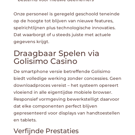
Onze personeel is geregeld geschoold teneinde
op de hoogte tot blijven van nieuwe features,
spelrichtlijnen plus technologische innovaties.
Dat waarborgt of u steeds juiste met actuele
gegevens krijgt.
Draagbaar Spelen via
Golisimo Casino
De smartphone versie betreffende Golisimo
biedt volledige werking zonder concessies. Geen
downloadproces vereist – het systeem opereert
vloeiend in alle eigentijdse mobiele browser.
Responsief vormgeving bewerkstelligt daarvoor
dat elke componenten perfect blijven
gepresenteerd voor displays van handtoestellen
en tablets.
Verfijnde Prestaties