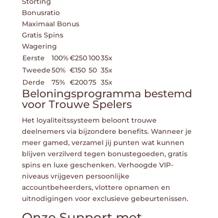
Storting
Bonusratio
Maximaal Bonus
Gratis Spins
Wagering
Eerste
100%
€250
100
35x
Tweede
50%
€150
50
35x
Derde
75%
€200
75
35x
Beloningsprogramma bestemd
voor Trouwe Spelers
Het loyaliteitssysteem beloont trouwe
deelnemers via bijzondere benefits. Wanneer je
meer gamed, verzamel jij punten wat kunnen
blijven verzilverd tegen bonustegoeden, gratis
spins en luxe geschenken. Verhoogde VIP-
niveaus vrijgeven persoonlijke
accountbeheerders, vlottere opnamen en
uitnodigingen voor exclusieve gebeurtenissen.
Onze Support met