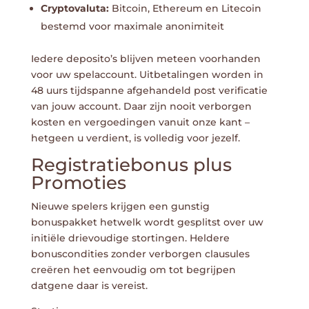
Cryptovaluta:
Bitcoin, Ethereum en Litecoin
bestemd voor maximale anonimiteit
Iedere deposito’s blijven meteen voorhanden
voor uw spelaccount. Uitbetalingen worden in
48 uurs tijdspanne afgehandeld post verificatie
van jouw account. Daar zijn nooit verborgen
kosten en vergoedingen vanuit onze kant –
hetgeen u verdient, is volledig voor jezelf.
Registratiebonus plus
Promoties
Nieuwe spelers krijgen een gunstig
bonuspakket hetwelk wordt gesplitst over uw
initiële drievoudige stortingen. Heldere
bonuscondities zonder verborgen clausules
creëren het eenvoudig om tot begrijpen
datgene daar is vereist.