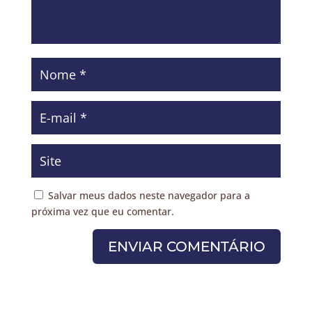
Salvar meus dados neste navegador para a
próxima vez que eu comentar.
ENVIAR COMENTÁRIO