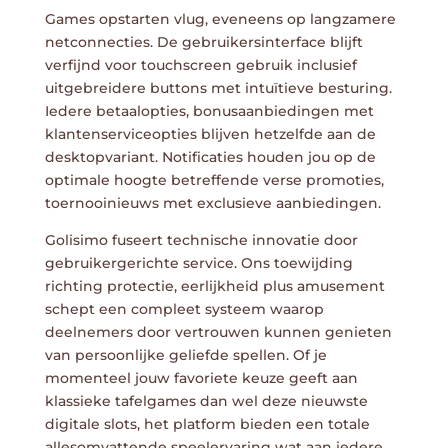
Games opstarten vlug, eveneens op langzamere
netconnecties. De gebruikersinterface blijft
verfijnd voor touchscreen gebruik inclusief
uitgebreidere buttons met intuïtieve besturing.
Iedere betaalopties, bonusaanbiedingen met
klantenserviceopties blijven hetzelfde aan de
desktopvariant. Notificaties houden jou op de
optimale hoogte betreffende verse promoties,
toernooinieuws met exclusieve aanbiedingen.
Golisimo fuseert technische innovatie door
gebruikergerichte service. Ons toewijding
richting protectie, eerlijkheid plus amusement
schept een compleet systeem waarop
deelnemers door vertrouwen kunnen genieten
van persoonlijke geliefde spellen. Of je
momenteel jouw favoriete keuze geeft aan
klassieke tafelgames dan wel deze nieuwste
digitale slots, het platform bieden een totale
allesomvattende speelervaring wat aan iedere