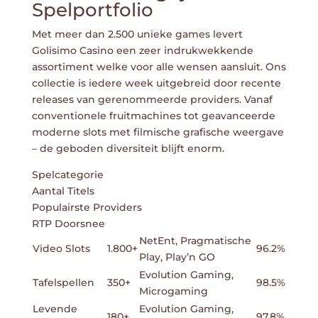
Spelportfolio
Met meer dan 2.500 unieke games levert
Golisimo Casino een zeer indrukwekkende
assortiment welke voor alle wensen aansluit. Ons
collectie is iedere week uitgebreid door recente
releases van gerenommeerde providers. Vanaf
conventionele fruitmachines tot geavanceerde
moderne slots met filmische grafische weergave
– de geboden diversiteit blijft enorm.
Spelcategorie
Aantal Titels
Populairste Providers
RTP Doorsnee
NetEnt, Pragmatische
Video Slots
1.800+
96.2%
Play, Play’n GO
Evolution Gaming,
Tafelspellen
350+
98.5%
Microgaming
Levende
Evolution Gaming,
180+
97.8%