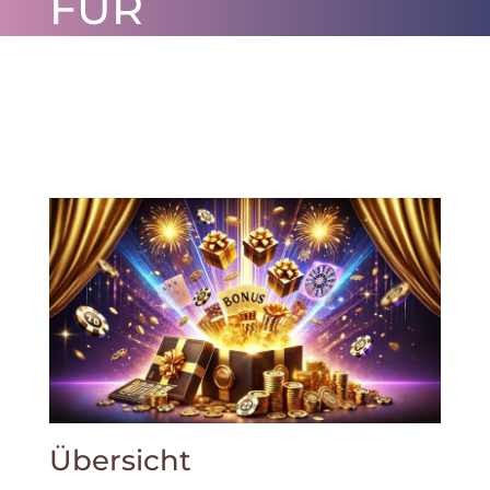
FÜR
EXZELLENTES
DIGITALES
CASINO
por
ctjunior
|
maio 8, 2026
|
0 Comentários
Übersicht