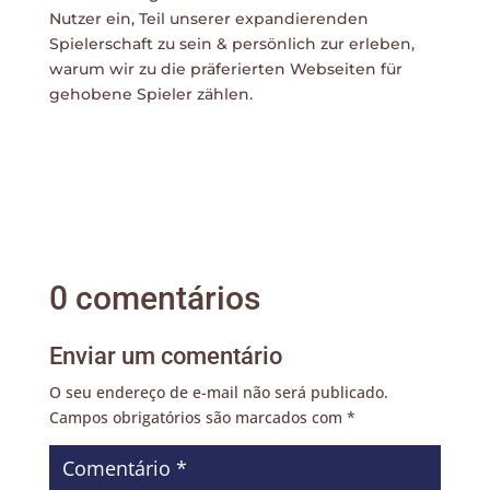
Nutzer ein, Teil unserer expandierenden
Spielerschaft zu sein & persönlich zur erleben,
warum wir zu die präferierten Webseiten für
gehobene Spieler zählen.
0 comentários
Enviar um comentário
O seu endereço de e-mail não será publicado.
Campos obrigatórios são marcados com
*