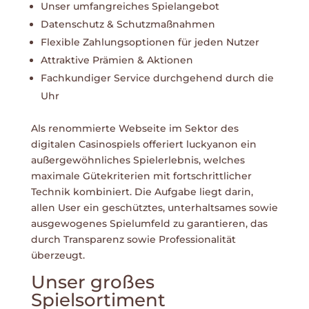
Unser umfangreiches Spielangebot
Datenschutz & Schutzmaßnahmen
Flexible Zahlungsoptionen für jeden Nutzer
Attraktive Prämien & Aktionen
Fachkundiger Service durchgehend durch die
Uhr
Als renommierte Webseite im Sektor des
digitalen Casinospiels offeriert
luckyanon
ein
außergewöhnliches Spielerlebnis, welches
maximale Gütekriterien mit fortschrittlicher
Technik kombiniert. Die Aufgabe liegt darin,
allen User ein geschütztes, unterhaltsames sowie
ausgewogenes Spielumfeld zu garantieren, das
durch Transparenz sowie Professionalität
überzeugt.
Unser großes
Spielsortiment