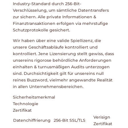
Industry-Standard durch 256-Bit-
Verschlüsselung, um sämtliche Datentransfers
zur sichern. Alle private Informationen &
Finanztransaktionen erfolgen via mehrstufige
Schutzprotokolle gesichert.
Wir haben über eine valide Spiellizenz, die
unsere Geschäftsabläufe kontrolliert und
kontrolliert. Jene Lizensierung stellt gewiss, dass
unsereins rigorose behördliche Anforderungen
einhalten & turnusmäßigen Audits unterzogen
sind. Durchsichtigkeit gilt für unsereins null
reines Buzzword, vielmehr angewandte Realität
in allen Unternehmensbereichen.
Sicherheitsmerkmal
Technologie
Zertifikat
Verisign
Datenchiffrierung
256-Bit SSL/TLS
Zertifikat