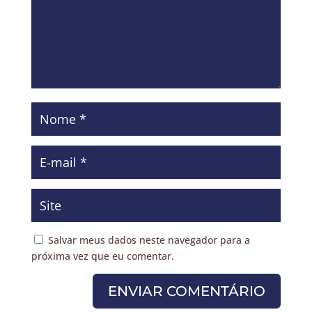
Salvar meus dados neste navegador para a
próxima vez que eu comentar.
ENVIAR COMENTÁRIO