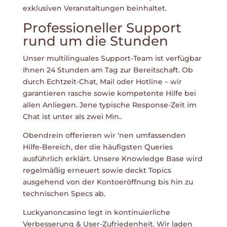
exklusiven Veranstaltungen beinhaltet.
Professioneller Support
rund um die Stunden
Unser multilinguales Support-Team ist verfügbar
Ihnen 24 Stunden am Tag zur Bereitschaft. Ob
durch Echtzeit-Chat, Mail oder Hotline – wir
garantieren rasche sowie kompetente Hilfe bei
allen Anliegen. Jene typische Response-Zeit im
Chat ist unter als zwei Min..
Obendrein offerieren wir ‘nen umfassenden
Hilfe-Bereich, der die häufigsten Queries
ausführlich erklärt. Unsere Knowledge Base wird
regelmäßig erneuert sowie deckt Topics
ausgehend von der Kontoeröffnung bis hin zu
technischen Specs ab.
Luckyanoncasino legt in kontinuierliche
Verbesserung & User-Zufriedenheit. Wir laden