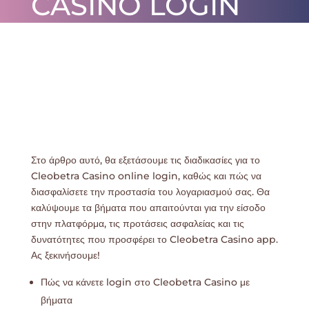
CASINO LOGIN
ΚΑΙ ΤΗΝ
ΠΡΟΣΤΑΣΊΑ ΤΟΥ
ΛΟΓΑΡΙΑΣΜΟΎ
ΣΑΣ
por
ctjunior
|
maio 9, 2026
|
0 Comentários
Στο άρθρο αυτό, θα εξετάσουμε τις διαδικασίες για το
Cleobetra Casino online
login, καθώς και πώς να
διασφαλίσετε την προστασία του λογαριασμού σας. Θα
καλύψουμε τα βήματα που απαιτούνται για την είσοδο
στην πλατφόρμα, τις προτάσεις ασφαλείας και τις
δυνατότητες που προσφέρει το Cleobetra Casino app.
Ας ξεκινήσουμε!
Πώς να κάνετε login στο Cleobetra Casino με
βήματα