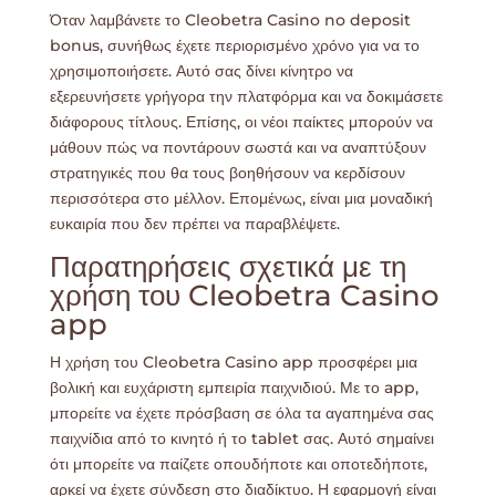
Όταν λαμβάνετε το Cleobetra Casino no deposit
bonus, συνήθως έχετε περιορισμένο χρόνο για να το
χρησιμοποιήσετε. Αυτό σας δίνει κίνητρο να
εξερευνήσετε γρήγορα την πλατφόρμα και να δοκιμάσετε
διάφορους τίτλους. Επίσης, οι νέοι παίκτες μπορούν να
μάθουν πώς να ποντάρουν σωστά και να αναπτύξουν
στρατηγικές που θα τους βοηθήσουν να κερδίσουν
περισσότερα στο μέλλον. Επομένως, είναι μια μοναδική
ευκαιρία που δεν πρέπει να παραβλέψετε.
Παρατηρήσεις σχετικά με τη
χρήση του Cleobetra Casino
app
Η χρήση του Cleobetra Casino app προσφέρει μια
βολική και ευχάριστη εμπειρία παιχνιδιού. Με το app,
μπορείτε να έχετε πρόσβαση σε όλα τα αγαπημένα σας
παιχνίδια από το κινητό ή το tablet σας. Αυτό σημαίνει
ότι μπορείτε να παίζετε οπουδήποτε και οποτεδήποτε,
αρκεί να έχετε σύνδεση στο διαδίκτυο. Η εφαρμογή είναι