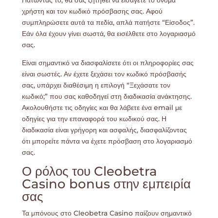
Πατώντας το, θα σας ζητηθεί να εισάγετε το όνομα
χρήστη και τον κωδικό πρόσβασης σας. Αφού
συμπληρώσετε αυτά τα πεδία, απλά πατήστε “Είσοδος”.
Εάν όλα έχουν γίνει σωστά, θα εισέλθετε στο λογαριασμό
σας.
Είναι σημαντικό να διασφαλίσετε ότι οι πληροφορίες σας
είναι σωστές. Αν έχετε ξεχάσει τον κωδικό πρόσβασής
σας, υπάρχει διαθέσιμη η επιλογή “Ξεχάσατε τον
κωδικό;” που σας καθοδηγεί στη διαδικασία ανάκτησης.
Ακολουθήστε τις οδηγίες και θα λάβετε ένα email με
οδηγίες για την επαναφορά του κωδικού σας. Η
διαδικασία είναι γρήγορη και ασφαλής, διασφαλίζοντας
ότι μπορείτε πάντα να έχετε πρόσβαση στο λογαριασμό
σας.
Ο ρόλος του Cleobetra
Casino bonus στην εμπειρία
σας
Τα μπόνους στο Cleobetra Casino παίζουν σημαντικό