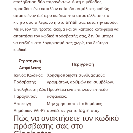
επαλήθευση δύο παραγόντων. Αυτή η μέθοδος
προσθέτει ένα επιπλέον επίπεδο ασφάλειας, καθώς
απαιτεί έναν δεύτερο κωδικό που αποστέλλεται στο
κινητό σας τηλέφωνο ή στο email σας κατά την είσοδο.
Με αυτόν τον τρόπο, ακόμα και αν κάποιος καταφέρει να
αποκτήσει τον κωδικό πρόσβασής σας, δεν θα μπορεί
να εισέλθει στο λογαριασμό σας χωρίς τον δεύτερο
κωδικό.
Στρατηγική
Περιγραφή
Ασφάλειας
Ικανός Κωδικός
Χρησιμοποιήστε συνδυασμούς
Πρόσβασης
γραμμάτων, αριθμών και συμβόλων.
Επαλήθευση Δύο
Προσθέτει ένα επιπλέον επίπεδο
Παραγόντων
ασφάλειας.
Αποφυγή
Μην χρησιμοποιείτε δημόσιες
Δημόσιων Wi-Fi
συνδέσεις για το login σας.
Πώς να ανακτήσετε τον κωδικό
πρόσβασης σας στο