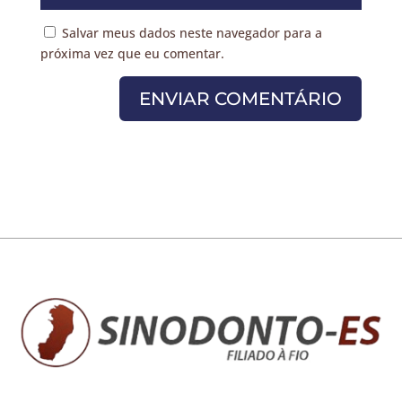
Salvar meus dados neste navegador para a
próxima vez que eu comentar.
ENVIAR COMENTÁRIO