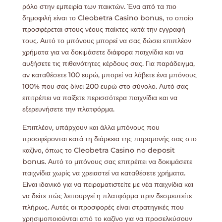
ρόλο στην εμπειρία των παικτών. Ένα από τα πιο
δημοφιλή είναι το Cleobetra Casino bonus, το οποίο
προσφέρεται στους νέους παίκτες κατά την εγγραφή
τους. Αυτό το μπόνους μπορεί να σας δώσει επιπλέον
χρήματα για να δοκιμάσετε διάφορα παιχνίδια και να
αυξήσετε τις πιθανότητες κέρδους σας. Για παράδειγμα,
αν καταθέσετε 100 ευρώ, μπορεί να λάβετε ένα μπόνους
100% που σας δίνει 200 ευρώ στο σύνολο. Αυτό σας
επιτρέπει να παίξετε περισσότερα παιχνίδια και να
εξερευνήσετε την πλατφόρμα.
Επιπλέον, υπάρχουν και άλλα μπόνους που
προσφέρονται κατά τη διάρκεια της παραμονής σας στο
καζίνο, όπως το Cleobetra Casino no deposit
bonus. Αυτό το μπόνους σας επιτρέπει να δοκιμάσετε
παιχνίδια χωρίς να χρειαστεί να καταθέσετε χρήματα.
Είναι ιδανικό για να πειραματιστείτε με νέα παιχνίδια και
να δείτε πώς λειτουργεί η πλατφόρμα πριν δεσμευτείτε
πλήρως. Αυτές οι προσφορές είναι στρατηγικές που
χρησιμοποιούνται από το καζίνο για να προσελκύσουν