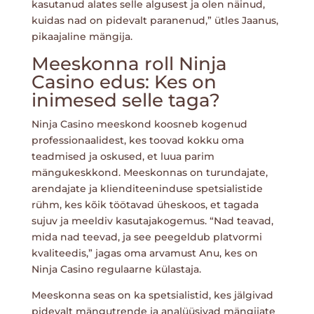
kasutanud alates selle algusest ja olen näinud,
kuidas nad on pidevalt paranenud,” ütles Jaanus,
pikaajaline mängija.
Meeskonna roll Ninja
Casino edus: Kes on
inimesed selle taga?
Ninja Casino meeskond koosneb kogenud
professionaalidest, kes toovad kokku oma
teadmised ja oskused, et luua parim
mängukeskkond. Meeskonnas on turundajate,
arendajate ja klienditeeninduse spetsialistide
rühm, kes kõik töötavad üheskoos, et tagada
sujuv ja meeldiv kasutajakogemus. “Nad teavad,
mida nad teevad, ja see peegeldub platvormi
kvaliteedis,” jagas oma arvamust Anu, kes on
Ninja Casino regulaarne külastaja.
Meeskonna seas on ka spetsialistid, kes jälgivad
pidevalt mängutrende ja analüüsivad mängijate