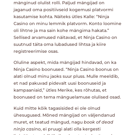
mänginud olulist rolli. Paljud mängijad on
jaganud oma positiivseid kogemusi platvormi
kasutamise kohta. Näiteks ütles Kalle: “Ninja
Casino on minu lemmik platvorm. Konto loomine
oli lihtne ja ma sain kohe mängima hakata.”
Sellised arvamused näitavad, et Ninja Casino on
suutnud täita oma lubadused lihtsa ja kiire
registreerimise osas.
Oluline aspekt, mida mängijad hindavad, on ka
Ninja Casino boonused. “Ninja Casino boonus on
alati olnud minu jaoks suur pluss. Mulle meeldib,
et nad pakuvad pidevalt uusi boonuseid ja
kampaaniaid,” ütles Merike, kes rõhutas, et
boonused on tema mänguelamuse olulised osad.
Kuid mitte kõik tagasisided ei ole olnud
ühesugused. Mõned mängijad on väljendanud
muret, et teatud mängud, nagu
book of dead
ninja casino
, ei pruugi alati olla kergesti