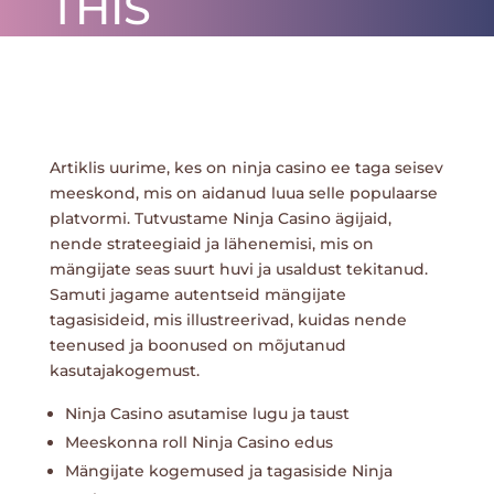
THIS
SUCCESSFUL
PLATFORM
por
ctjunior
|
maio 11, 2026
|
0 Comentários
Artiklis uurime, kes on
ninja casino ee
taga seisev
meeskond, mis on aidanud luua selle populaarse
platvormi. Tutvustame Ninja Casino ägijaid,
nende strateegiaid ja lähenemisi, mis on
mängijate seas suurt huvi ja usaldust tekitanud.
Samuti jagame autentseid mängijate
tagasisideid, mis illustreerivad, kuidas nende
teenused ja boonused on mõjutanud
kasutajakogemust.
Ninja Casino asutamise lugu ja taust
Meeskonna roll Ninja Casino edus
Mängijate kogemused ja tagasiside Ninja