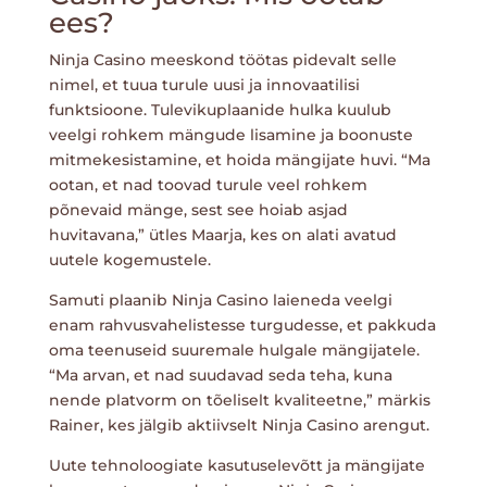
ees?
Ninja Casino meeskond töötas pidevalt selle
nimel, et tuua turule uusi ja innovaatilisi
funktsioone. Tulevikuplaanide hulka kuulub
veelgi rohkem mängude lisamine ja boonuste
mitmekesistamine, et hoida mängijate huvi. “Ma
ootan, et nad toovad turule veel rohkem
põnevaid mänge, sest see hoiab asjad
huvitavana,” ütles Maarja, kes on alati avatud
uutele kogemustele.
Samuti plaanib Ninja Casino laieneda veelgi
enam rahvusvahelistesse turgudesse, et pakkuda
oma teenuseid suuremale hulgale mängijatele.
“Ma arvan, et nad suudavad seda teha, kuna
nende platvorm on tõeliselt kvaliteetne,” märkis
Rainer, kes jälgib aktiivselt Ninja Casino arengut.
Uute tehnoloogiate kasutuselevõtt ja mängijate