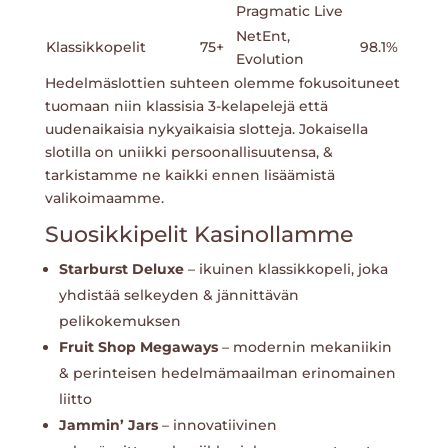
Pragmatic Live
NetEnt,
Klassikkopelit
75+
98.1%
Evolution
Hedelmäslottien suhteen olemme fokusoituneet
tuomaan niin klassisia 3-kelapelejä että
uudenaikaisia nykyaikaisia slotteja. Jokaisella
slotilla on uniikki persoonallisuutensa, &
tarkistamme ne kaikki ennen lisäämistä
valikoimaamme.
Suosikkipelit Kasinollamme
Starburst Deluxe
– ikuinen klassikkopeli, joka
yhdistää selkeyden & jännittävän
pelikokemuksen
Fruit Shop Megaways
– modernin mekaniikin
& perinteisen hedelmämaailman erinomainen
liitto
Jammin’ Jars
– innovatiivinen