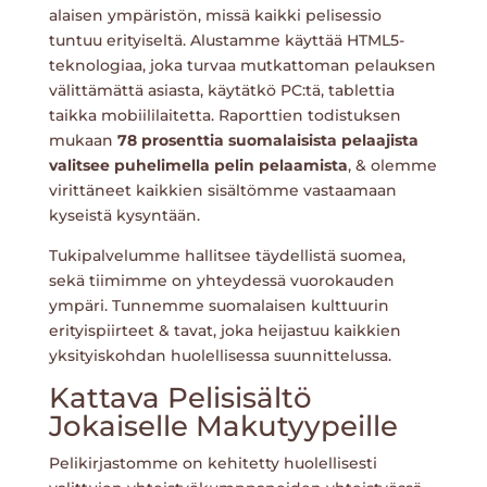
alaisen ympäristön, missä kaikki pelisessio
tuntuu erityiseltä. Alustamme käyttää HTML5-
teknologiaa, joka turvaa mutkattoman pelauksen
välittämättä asiasta, käytätkö PC:tä, tablettia
taikka mobiililaitetta. Raporttien todistuksen
mukaan
78 prosenttia suomalaisista pelaajista
valitsee puhelimella pelin pelaamista
, & olemme
virittäneet kaikkien sisältömme vastaamaan
kyseistä kysyntään.
Tukipalvelumme hallitsee täydellistä suomea,
sekä tiimimme on yhteydessä vuorokauden
ympäri. Tunnemme suomalaisen kulttuurin
erityispiirteet & tavat, joka heijastuu kaikkien
yksityiskohdan huolellisessa suunnittelussa.
Kattava Pelisisältö
Jokaiselle Makutyypeille
Pelikirjastomme on kehitetty huolellisesti