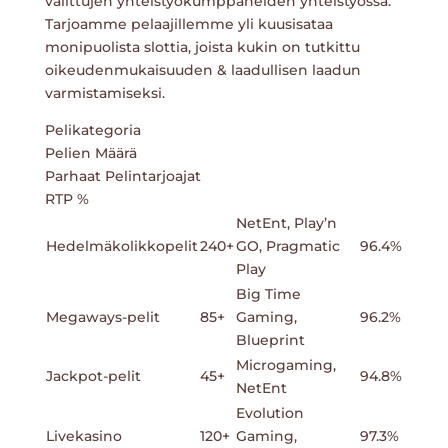
valittujen yhteistyökumppaneiden yhteistyössä.
Tarjoamme pelaajillemme yli kuusisataa
monipuolista slottia, joista kukin on tutkittu
oikeudenmukaisuuden & laadullisen laadun
varmistamiseksi.
Pelikategoria
Pelien Määrä
Parhaat Pelintarjoajat
RTP %
NetEnt, Play’n
Hedelmäkolikkopelit
240+
GO, Pragmatic
96.4%
Play
Big Time
Megaways-pelit
85+
Gaming,
96.2%
Blueprint
Microgaming,
Jackpot-pelit
45+
94.8%
NetEnt
Evolution
Livekasino
120+
Gaming,
97.3%