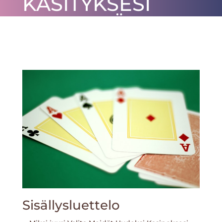
KÄSITYKSESI
HEDELMÄPELEIS
TÄ
por
ctjunior
|
maio 19, 2026
|
0 Comentários
Sisällysluettelo