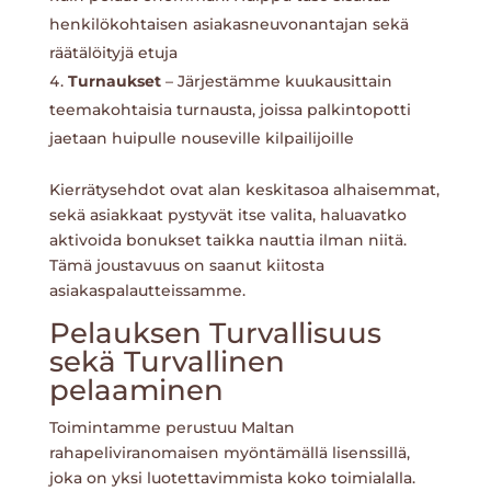
henkilökohtaisen asiakasneuvonantajan sekä
räätälöityjä etuja
Turnaukset
– Järjestämme kuukausittain
teemakohtaisia turnausta, joissa palkintopotti
jaetaan huipulle nouseville kilpailijoille
Kierrätysehdot ovat alan keskitasoa alhaisemmat,
sekä asiakkaat pystyvät itse valita, haluavatko
aktivoida bonukset taikka nauttia ilman niitä.
Tämä joustavuus on saanut kiitosta
asiakaspalautteissamme.
Pelauksen Turvallisuus
sekä Turvallinen
pelaaminen
Toimintamme perustuu Maltan
rahapeliviranomaisen myöntämällä lisenssillä,
joka on yksi luotettavimmista koko toimialalla.