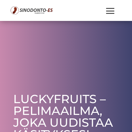
LUCKYFRUITS –
PELIMAAILMA,
JOKA UUDISTAA