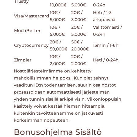
Trustly
10,000€
5,000€
0-24h
10€ /
20€ /
Heti / 1-3
Visa/Mastercard
5,000€
3,000€
arkipäivää
10€ /
20€ /
Välittömästi /
MuchBetter
5,000€
5,000€
0-24h
20€ /
50€ /
Cryptocurrency
15min / 1-6h
50,000€
20,000€
10€ /
20€ /
Zimpler
Heti / 0-24h
2,000€
2,000€
Nostojärjestelmämme on kehitetty
mahdollisimman helpoksi. Kun olet tehnyt
vaaditun ID:n todentamisen, suurin osa nostot
prosessoidaan automaattisesti järjestelmän
yhden tunnin sisällä arkipäivisin. Viikonloppuisin
käsittely voivat kestää hieman hitaampia,
kuitenkin tavoitteenamme on jatkuvasti
korkeimman nopeuteen.
Bonusohjelma Sisältö