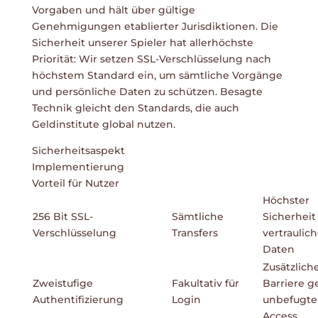
Vorgaben und hält über gültige
Genehmigungen etablierter Jurisdiktionen. Die
Sicherheit unserer Spieler hat allerhöchste
Priorität: Wir setzen SSL-Verschlüsselung nach
höchstem Standard ein, um sämtliche Vorgänge
und persönliche Daten zu schützen. Besagte
Technik gleicht den Standards, die auch
Geldinstitute global nutzen.
Sicherheitsaspekt
Implementierung
Vorteil für Nutzer
Höchster
256 Bit SSL-
Sämtliche
Sicherheit
Verschlüsselung
Transfers
vertraulich
Daten
Zusätzlich
Zweistufige
Fakultativ für
Barriere 
Authentifizierung
Login
unbefugt
Access