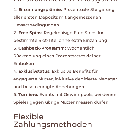
Einzahlungsprämie:
Prozentuale Steigerung
aller ersten Deposits mit angemessenen
Umsatzbedingungen
Free Spins:
Regelmäßige Free Spins für
bestimmte Slot-Titel ohne extra Einzahlung
Cashback-Programm:
Wöchentlich
Rückzahlung eines Prozentsatzes deiner
Einbußen
Exklusivstatus:
Exklusive Benefits für
engagierte Nutzer, inklusive dedizierte Manager
und beschleunigte Abhebungen
Turniere:
Events mit Gewinnpools, bei denen
Spieler gegen übrige Nutzer messen dürfen
Flexible
Zahlungsmethoden