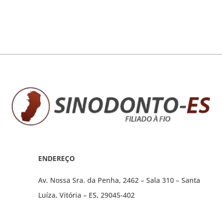
ENDEREÇO
Av. Nossa Sra. da Penha, 2462 – Sala 310 – Santa
Luíza, Vitória – ES, 29045-402