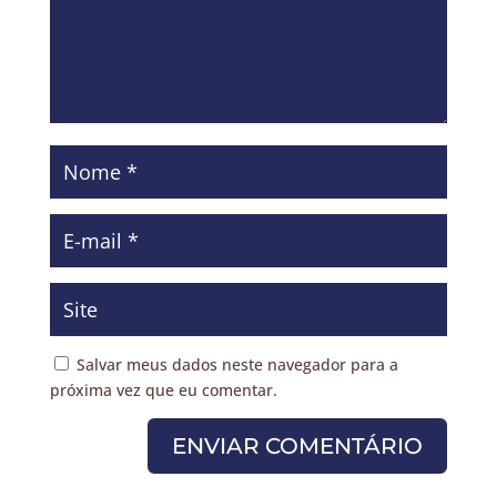
Salvar meus dados neste navegador para a
próxima vez que eu comentar.
ENVIAR COMENTÁRIO