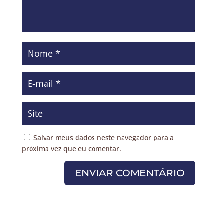
Salvar meus dados neste navegador para a
próxima vez que eu comentar.
ENVIAR COMENTÁRIO