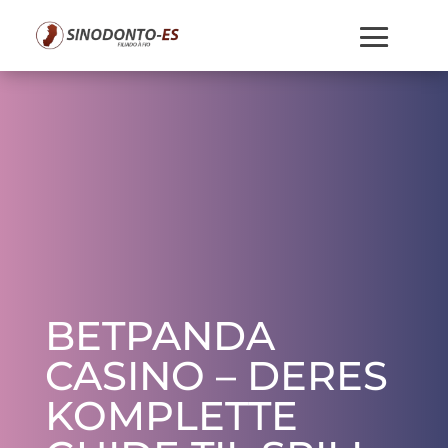
BETPANDA
CASINO – DERES
KOMPLETTE