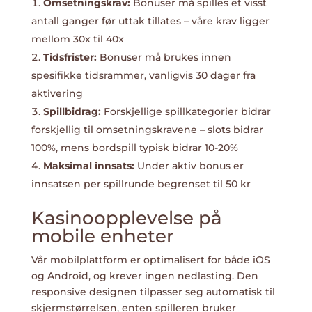
Omsetningskrav:
Bonuser må spilles et visst
antall ganger før uttak tillates – våre krav ligger
mellom 30x til 40x
Tidsfrister:
Bonuser må brukes innen
spesifikke tidsrammer, vanligvis 30 dager fra
aktivering
Spillbidrag:
Forskjellige spillkategorier bidrar
forskjellig til omsetningskravene – slots bidrar
100%, mens bordspill typisk bidrar 10-20%
Maksimal innsats:
Under aktiv bonus er
innsatsen per spillrunde begrenset til 50 kr
Kasinoopplevelse på
mobile enheter
Vår mobilplattform er optimalisert for både iOS
og Android, og krever ingen nedlasting. Den
responsive designen tilpasser seg automatisk til
skjermstørrelsen, enten spilleren bruker