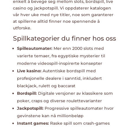
enkelt å bevege seg mellom slots, bordspill, live
casino og jackpotspill. Vi oppdaterer katalogen
vår hver uke med nye titler, noe som garanterer
at spillerne alltid finner noe spennende å
utforske.
Spillkategorier du finner hos oss
Spilleautomater:
Mer enn 2000 slots med
varierte temaer, fra egyptiske mysterier til
moderne videospill-inspirerte konsepter
Live kasino:
Autentiske bordspill med
profesjonelle dealere i sanntid, inkludert
blackjack, rulett og baccarat
Bordspill:
Digitale versjoner av klassikere som
poker, craps og diverse roulettevarianter
Jackpotspill:
Progressive spilleautomater hvor
gevinstene kan nå millionbeløp
Instant games:
Raske spill som crash-games