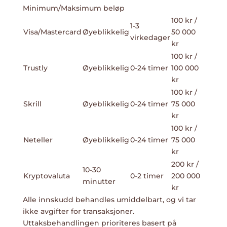
Minimum/Maksimum beløp
100 kr /
1-3
Visa/Mastercard
Øyeblikkelig
50 000
virkedager
kr
100 kr /
Trustly
Øyeblikkelig
0-24 timer
100 000
kr
100 kr /
Skrill
Øyeblikkelig
0-24 timer
75 000
kr
100 kr /
Neteller
Øyeblikkelig
0-24 timer
75 000
kr
200 kr /
10-30
Kryptovaluta
0-2 timer
200 000
minutter
kr
Alle innskudd behandles umiddelbart, og vi tar
ikke avgifter for transaksjoner.
Uttaksbehandlingen prioriteres basert på