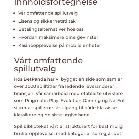
Innholdsfortegnelse
Vår omfattende spillutvalg
Lisens og sikkerhetstiltak
Betalingsalternativer hos oss
Hvordan maksimere dine gevinster
Kasinoopplevelse på mobile enheter
Vårt omfattende
spillutvalg
Hos
BetPanda
har vi bygget en side som samler
over 3000 spilltitler fra ledende leverandører i
bransjen. Vår samarbeid med etablerte utviklere
som Pragmatic Play, Evolution Gaming og NetEnt
sikrer at spillerne får tilgang til både klassiske
klassikere og de siste utgivelsene.
Spillbiblioteket vårt er strukturert for best mulig
brukeropplevelse, med kategorier som gjør det