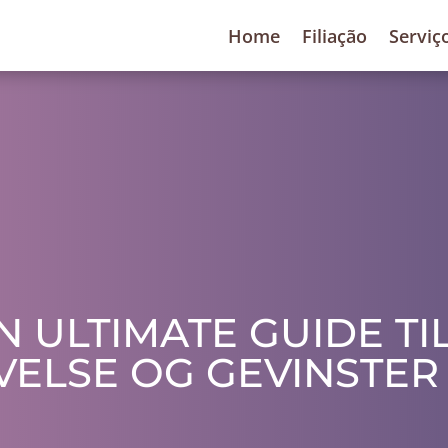
Home
Filiação
Serviç
N ULTIMATE GUIDE TI
ELSE OG GEVINSTER