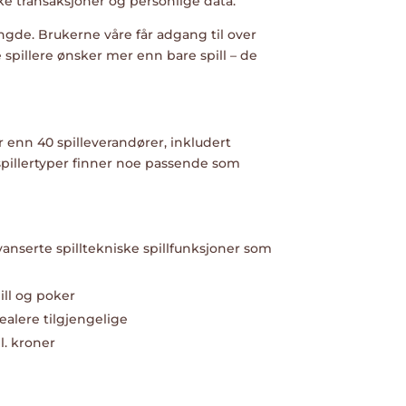
ke transaksjoner og personlige data.
ngde. Brukerne våre får adgang til over
 spillere ønsker mer enn bare spill – de
r enn 40 spilleverandører, inkludert
spillertyper finner noe passende som
vanserte spilltekniske spillfunksjoner som
ill og poker
alere tilgjengelige
l. kroner