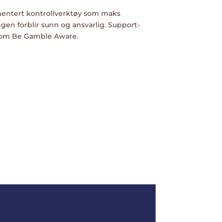
ementert kontrollverktøy som maks
gen forblir sunn og ansvarlig. Support-
r som Be Gamble Aware.