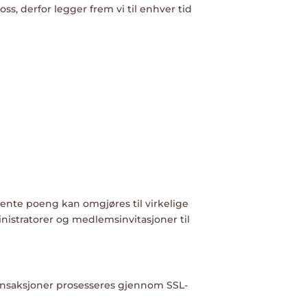
ss, derfor legger frem vi til enhver tid
ente poeng kan omgjøres til virkelige
inistratorer og medlemsinvitasjoner til
ransaksjoner prosesseres gjennom SSL-