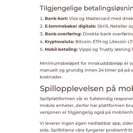
Tilgjengelige betalingsløsni
Bank-kort:
Visa og Mastercard med direk
E-lommebøker digitale:
Skrill, Neteller
Bank-overføring:
Direkte bank overførin
Kryptovaluta:
Bitcoin, ETH og Litecoin L
Mobil-betaling:
Vipps og Trustly løsning 
Minimumsbeløpet for innskuddsbeløp er sat
manuelt og grundig innen 24 timer på på vi
kostnader.
Spillopplevelsen på mob
Spillplattformen vår er fullstendig respons
mobile enheter, derfor har plattformen bruk
versjonen er tilgjengelig også på mobilenh
Vi leverer ingen egen nedlastbar app, side
side. Spilltitlene våre fungerer problemf