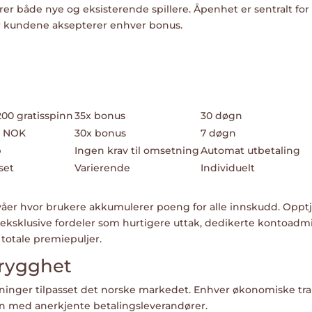
r både nye og eksisterende spillere. Åpenhet er sentralt for o
før kundene aksepterer enhver bonus.
200 gratisspinn
35x bonus
30 døgn
0 NOK
30x bonus
7 døgn
p
Ingen krav til omsetning
Automat utbetaling
set
Varierende
Individuelt
våer hvor brukere akkumulerer poeng for alle innskudd. Opptj
l eksklusive fordeler som hurtigere uttak, dedikerte kontoadm
 totale premiepuljer.
trygghet
løsninger tilpasset det norske markedet. Enhver økonomiske t
un med anerkjente betalingsleverandører.