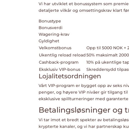
Vi har utviklet et bonussystem som premiere
detaljerte vilkår og omsettingskrav klart 
Bonustype
Bonusverdi
Wagering-krav
Gyldighet
Velkomstbonus
Opp til 5000 NOK + 
Ukentlig reload reload
50% maksimalt 200
Cashback-program
10% på ukentlige ta
Eksklusiv VIP-bonus
Skreddersydd tilpas
Lojalitetsordningen
Vårt VIP-program er bygget opp av seks ni
penger, og høyere VIP nivåer gir tilgang ti
eksklusive spillturneringer med garanterte
Betalingsløsninger og 
Vi tar imot et bredt spekter av betalings
krypterte kanaler, og vi har partnerskap k