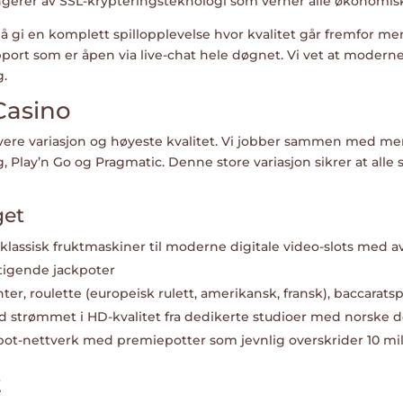
ungerer av SSL-krypteringsteknologi som verner alle økonomis
 å gi en komplett spillopplevelse hvor kvalitet går fremfor me
upport som er åpen via live-chat hele døgnet. Vi vet at moderne
g.
Casino
 levere variasjon og høyeste kvalitet. Vi jobber sammen med me
Play’n Go og Pragmatic. Denne store variasjon sikrer at alle 
get
klassisk fruktmaskiner til moderne digitale video-slots med a
tigende jackpoter
ter, roulette (europeisk rulett, amerikansk, fransk), baccaratsp
strømmet i HD-kvalitet fra dedikerte studioer med norske de
pot-nettverk med premiepotter som jevnlig overskrider 10 mil
t