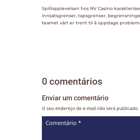
Spillopplevelsen hos NV Casino karakterise
innsatsgrenser, tapsgrenser, begrensninger
teamet vårt er trent til å oppdage proble
0 comentários
Enviar um comentário
O seu endereço de e-mail não será publicado.