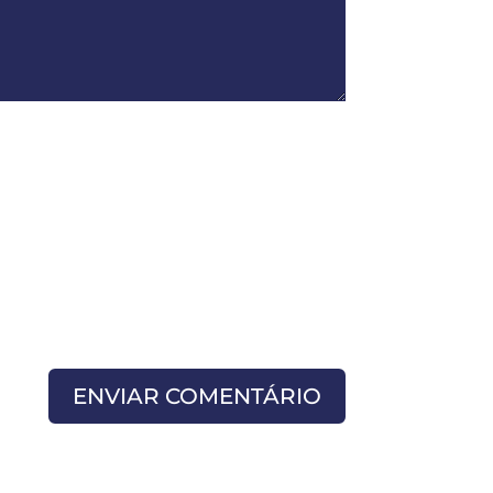
ENVIAR COMENTÁRIO