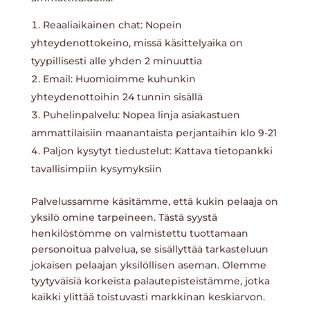
Reaaliaikainen chat: Nopein
yhteydenottokeino, missä käsittelyaika on
tyypillisesti alle yhden 2 minuuttia
Email: Huomioimme kuhunkin
yhteydenottoihin 24 tunnin sisällä
Puhelinpalvelu: Nopea linja asiakastuen
ammattilaisiin maanantaista perjantaihin klo 9-21
Paljon kysytyt tiedustelut: Kattava tietopankki
tavallisimpiin kysymyksiin
Palvelussamme käsitämme, että kukin pelaaja on
yksilö omine tarpeineen. Tästä syystä
henkilöstömme on valmistettu tuottamaan
personoitua palvelua, se sisällyttää tarkasteluun
jokaisen pelaajan yksilöllisen aseman. Olemme
tyytyväisiä korkeista palautepisteistämme, jotka
kaikki ylittää toistuvasti markkinan keskiarvon.