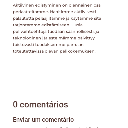
Aktiivinen edistyminen on olennainen osa
periaatteitamme. Hankimme aktiivisesti
palautetta pelaajiltamme ja käytämme sitä
tarjontamme edistämiseen. Uusia
pelivaihtoehtoja tuodaan säännöllisesti, ja
teknologinen järjestelmämme päivittyy
toistuvasti tuodaksemme parhaan
toteutettavissa olevan pelikokemuksen.
0 comentários
Enviar um comentário