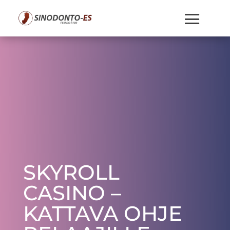
SKYROLL
CASINO –
KATTAVA OHJE