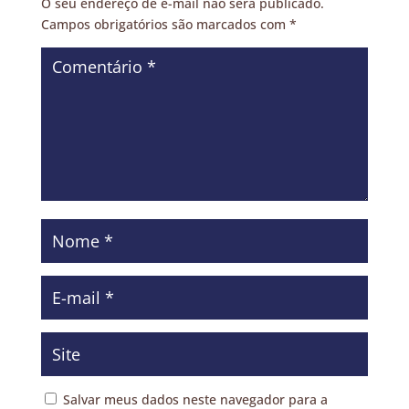
O seu endereço de e-mail não será publicado.
Campos obrigatórios são marcados com
*
Salvar meus dados neste navegador para a