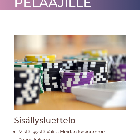
PELAAJILLE
por
ctjunior
|
maio 28, 2026
|
0 Comentários
Sisällysluettelo
Mistä syystä Valita Meidän kasinomme
Pelipaikaksesi