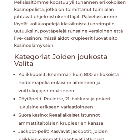
Pelisisältömme koostuu yli tuhannen erikokoisen
kasinopelistä, jotka on toimittanut toimialan
johtavat ohjelmistokehittäjät. Palvelussamme
löydät kolikkopelejä klassikoista tuoreimpiin
uutuuksiin, pöytäpelejä runsaine versioinen että
live-kasinon, missä aidot krupieerit luovat aito
kasinoelämyksen.
Kategoriat Joiden joukosta
Valita
Kolikkopelit: Enemmän kuin 800 erikokoista
hedelmäpeliä erilaisine aiheineen ja
voittolinjojen määrineen
Pöytäpelit: Roulette, 21, bakkara ja pokeri
lukuisine erikseen variaatioineen
Suora kasino: Reaaliaikaiset istunnot
ammattitaitoisien krupieerien kanssa
Jackpot-pelit: Kasvavat jackpotit, joiden
kaikkien summat lisääntyvät jatkuvasti