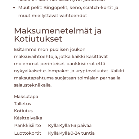
Muut pelit: Bingopelit, keno, scratch-kortit ja
muut miellyttävät vaihtoehdot
Maksumenetelmät ja
Kotiutukset
Esitämme monipuolisen joukon
maksuvaihtoehtoja, jotka kaikki käsittävät
molemmat perinteiset pankkisiirrot että
nykyaikaiset e-lompakot ja kryptovaluutat. Kaikki
maksutapahtuma suojataan toimialan parhaalla
salaustekniikalla.
Maksutapa
Talletus
Kotiutus
Käsittelyaika
Pankkisiirto
Kyllä
Kyllä
1-3 päivää
Luottokortit
Kyllä
Kyllä
0-24 tuntia