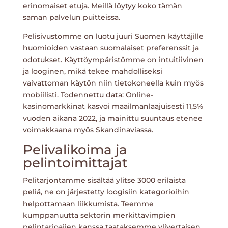
erinomaiset etuja. Meillä löytyy koko tämän
saman palvelun puitteissa.
Pelisivustomme on luotu juuri Suomen käyttäjille
huomioiden vastaan suomalaiset preferenssit ja
odotukset. Käyttöympäristömme on intuitiivinen
ja looginen, mikä tekee mahdolliseksi
vaivattoman käytön niin tietokoneella kuin myös
mobiilisti. Todennettu data: Online-
kasinomarkkinat kasvoi maailmanlaajuisesti 11,5%
vuoden aikana 2022, ja mainittu suuntaus etenee
voimakkaana myös Skandinaviassa.
Pelivalikoima ja
pelintoimittajat
Pelitarjontamme sisältää ylitse 3000 erilaista
peliä, ne on järjestetty loogisiin kategorioihin
helpottamaan liikkumista. Teemme
kumppanuutta sektorin merkittävimpien
pelintarjoajien kanssa taataksemme ylivertaisen