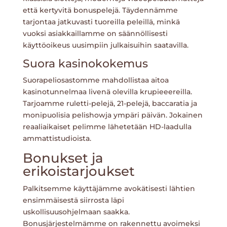
että kertyvitä bonuspelejä. Täydennämme
tarjontaa jatkuvasti tuoreilla peleillä, minkä
vuoksi asiakkaillamme on säännöllisesti
käyttöoikeus uusimpiin julkaisuihin saatavilla.
Suora kasinokokemus
Suorapeliosastomme mahdollistaa aitoa
kasinotunnelmaa livenä olevilla krupieeereilla.
Tarjoamme ruletti-pelejä, 21-pelejä, baccaratia ja
monipuolisia pelishowja ympäri päivän. Jokainen
reaaliaikaiset pelimme lähetetään HD-laadulla
ammattistudioista.
Bonukset ja
erikoistarjoukset
Palkitsemme käyttäjämme avokätisesti lähtien
ensimmäisestä siirrosta läpi
uskollisuusohjelmaan saakka.
Bonusjärjestelmämme on rakennettu avoimeksi