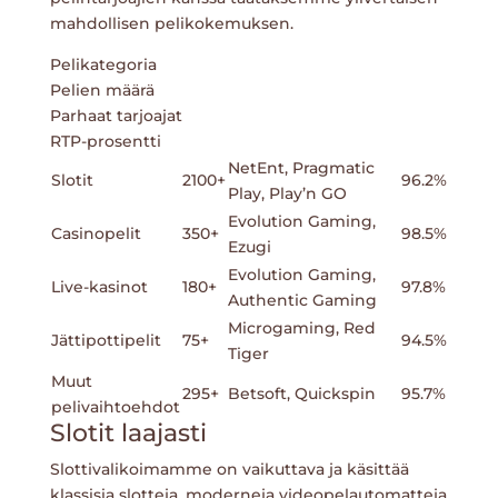
mahdollisen pelikokemuksen.
Pelikategoria
Pelien määrä
Parhaat tarjoajat
RTP-prosentti
NetEnt, Pragmatic
Slotit
2100+
96.2%
Play, Play’n GO
Evolution Gaming,
Casinopelit
350+
98.5%
Ezugi
Evolution Gaming,
Live-kasinot
180+
97.8%
Authentic Gaming
Microgaming, Red
Jättipottipelit
75+
94.5%
Tiger
Muut
295+
Betsoft, Quickspin
95.7%
pelivaihtoehdot
Slotit laajasti
Slottivalikoimamme on vaikuttava ja käsittää
klassisia slotteja, moderneja videopelautomatteja