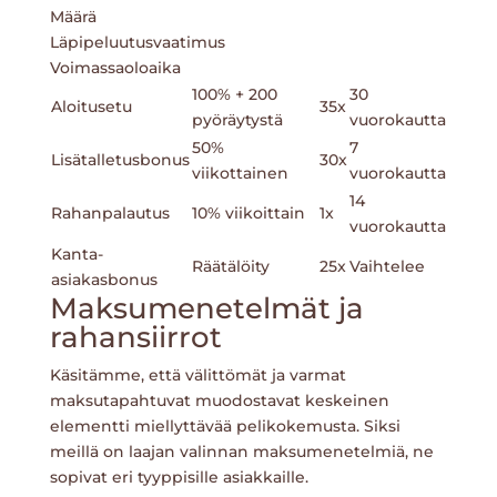
Määrä
Läpipeluutusvaatimus
Voimassaoloaika
100% + 200
30
Aloitusetu
35x
pyöräytystä
vuorokautta
50%
7
Lisätalletusbonus
30x
viikottainen
vuorokautta
14
Rahanpalautus
10% viikoittain
1x
vuorokautta
Kanta-
Räätälöity
25x
Vaihtelee
asiakasbonus
Maksumenetelmät ja
rahansiirrot
Käsitämme, että välittömät ja varmat
maksutapahtuvat muodostavat keskeinen
elementti miellyttävää pelikokemusta. Siksi
meillä on laajan valinnan maksumenetelmiä, ne
sopivat eri tyyppisille asiakkaille.