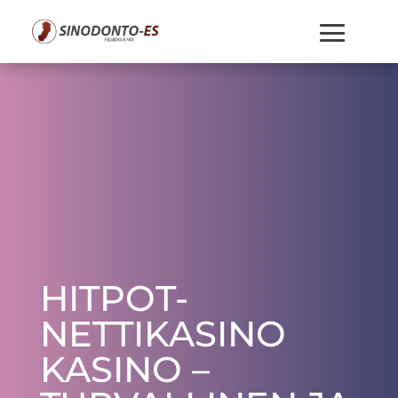
HITPOT-
NETTIKASINO
KASINO –