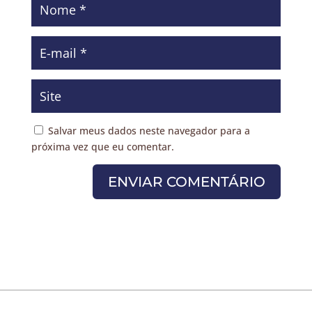
Salvar meus dados neste navegador para a
próxima vez que eu comentar.
ENVIAR COMENTÁRIO