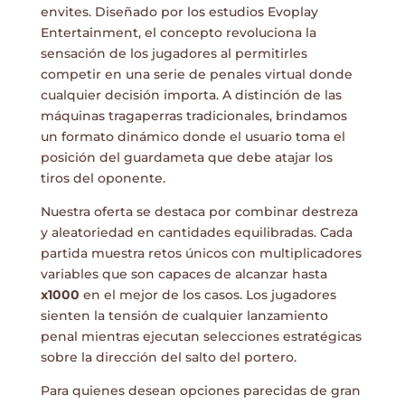
envites. Diseñado por los estudios Evoplay
Entertainment, el concepto revoluciona la
sensación de los jugadores al permitirles
competir en una serie de penales virtual donde
cualquier decisión importa. A distinción de las
máquinas tragaperras tradicionales, brindamos
un formato dinámico donde el usuario toma el
posición del guardameta que debe atajar los
tiros del oponente.
Nuestra oferta se destaca por combinar destreza
y aleatoriedad en cantidades equilibradas. Cada
partida muestra retos únicos con multiplicadores
variables que son capaces de alcanzar hasta
x1000
en el mejor de los casos. Los jugadores
sienten la tensión de cualquier lanzamiento
penal mientras ejecutan selecciones estratégicas
sobre la dirección del salto del portero.
Para quienes desean opciones parecidas de gran