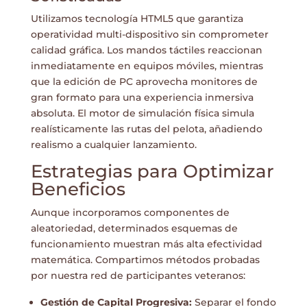
Utilizamos tecnología HTML5 que garantiza
operatividad multi-dispositivo sin comprometer
calidad gráfica. Los mandos táctiles reaccionan
inmediatamente en equipos móviles, mientras
que la edición de PC aprovecha monitores de
gran formato para una experiencia inmersiva
absoluta. El motor de simulación física simula
realísticamente las rutas del pelota, añadiendo
realismo a cualquier lanzamiento.
Estrategias para Optimizar
Beneficios
Aunque incorporamos componentes de
aleatoriedad, determinados esquemas de
funcionamiento muestran más alta efectividad
matemática. Compartimos métodos probadas
por nuestra red de participantes veteranos:
Gestión de Capital Progresiva:
Separar el fondo