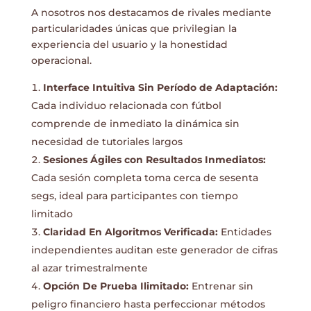
A nosotros nos destacamos de rivales mediante
particularidades únicas que privilegian la
experiencia del usuario y la honestidad
operacional.
Interface Intuitiva Sin Período de Adaptación:
Cada individuo relacionada con fútbol
comprende de inmediato la dinámica sin
necesidad de tutoriales largos
Sesiones Ágiles con Resultados Inmediatos:
Cada sesión completa toma cerca de sesenta
segs, ideal para participantes con tiempo
limitado
Claridad En Algoritmos Verificada:
Entidades
independientes auditan este generador de cifras
al azar trimestralmente
Opción De Prueba Ilimitado:
Entrenar sin
peligro financiero hasta perfeccionar métodos