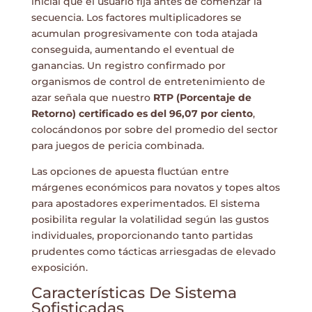
inicial que el usuario fija antes de comenzar la
secuencia. Los factores multiplicadores se
acumulan progresivamente con toda atajada
conseguida, aumentando el eventual de
ganancias. Un registro confirmado por
organismos de control de entretenimiento de
azar señala que nuestro
RTP (Porcentaje de
Retorno) certificado es del 96,07 por ciento
,
colocándonos por sobre del promedio del sector
para juegos de pericia combinada.
Las opciones de apuesta fluctúan entre
márgenes económicos para novatos y topes altos
para apostadores experimentados. El sistema
posibilita regular la volatilidad según las gustos
individuales, proporcionando tanto partidas
prudentes como tácticas arriesgadas de elevado
exposición.
Características De Sistema
Sofisticadas