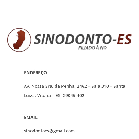
ENDEREÇO
Av. Nossa Sra. da Penha, 2462 – Sala 310 – Santa
Luíza, Vitória – ES, 29045-402
EMAIL
sinodontoes@gmail.com