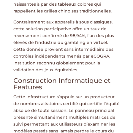
naissantes à par des tableaux colorés qui
rappellent les grilles chinoises traditionnelles.
Contrairement aux appareils à sous classiques,
cette solution participative offre un taux de
reversement confirmé de 98,94%, l’un des plus
élevés de l’industrie du gambling en virtuel.
Cette donnée provient sans intermédiaire des
contrôles indépendants menés par eCOGRA,
institution reconnu globalement pour la
validation des jeux équitables.
Construction Informatique et
Features
Cette infrastructure s’appuie sur un producteur
de nombres aléatoires certifié qui certifie l’équité
absolue de toute session. Le panneau principal
présente simultanément multiples matrices de
suivi permettant aux utilisateurs d’examiner les
modèles passés sans jamais perdre le cours du