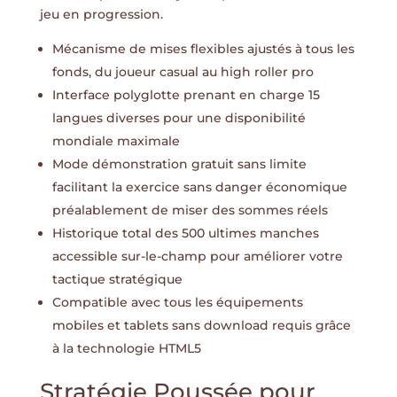
jeu en progression.
Mécanisme de mises flexibles ajustés à tous les
fonds, du joueur casual au high roller pro
Interface polyglotte prenant en charge 15
langues diverses pour une disponibilité
mondiale maximale
Mode démonstration gratuit sans limite
facilitant la exercice sans danger économique
préalablement de miser des sommes réels
Historique total des 500 ultimes manches
accessible sur-le-champ pour améliorer votre
tactique stratégique
Compatible avec tous les équipements
mobiles et tablets sans download requis grâce
à la technologie HTML5
Stratégie Poussée pour