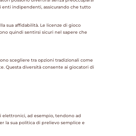
ocatori possono divertirsi senza preoccuparsi
 di enti indipendenti, assicurando che tutto
a sua affidabilità. Le licenze di gioco
sono quindi sentirsi sicuri nel sapere che
sono scegliere tra opzioni tradizionali come
e. Questa diversità consente ai giocatori di
i elettronici, ad esempio, tendono ad
r la sua politica di prelievo semplice e