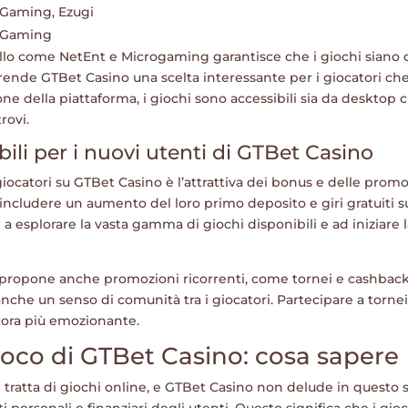
 Gaming, Ezugi
n Gaming
ello come NetEnt e Microgaming garantisce che i giochi siano di
li rende GTBet Casino una scelta interessante per i giocatori c
ione della piattaforma, i giochi sono accessibili sia da desktop 
rovi.
li per i nuovi utenti di GTBet Casino
ocatori su GTBet Casino è l’attrattiva dei bonus e delle promoz
cludere un aumento del loro primo deposito e giri gratuiti su 
i a esplorare la vasta gamma di giochi disponibili e ad iniziare
 propone anche promozioni ricorrenti, come tornei e cashback
nche un senso di comunità tra i giocatori. Partecipare a torne
cora più emozionante.
gioco di GTBet Casino: cosa sapere
i tratta di giochi online, e GTBet Casino non delude in questo 