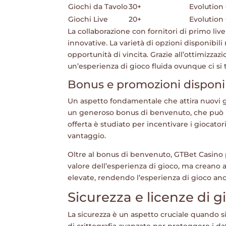
Giochi da Tavolo
30+
Evolution
Giochi Live
20+
Evolutio
La collaborazione con fornitori di primo liv
innovative. La varietà di opzioni disponibi
opportunità di vincita. Grazie all’ottimizzaz
un’esperienza di gioco fluida ovunque ci si t
Bonus e promozioni disponibi
Un aspetto fondamentale che attira nuovi gi
un generoso bonus di benvenuto, che può in
offerta è studiato per incentivare i giocator
vantaggio.
Oltre al bonus di benvenuto, GTBet Casino
valore dell’esperienza di gioco, ma creano a
elevate, rendendo l’esperienza di gioco an
Sicurezza e licenze di 
La sicurezza è un aspetto cruciale quando s