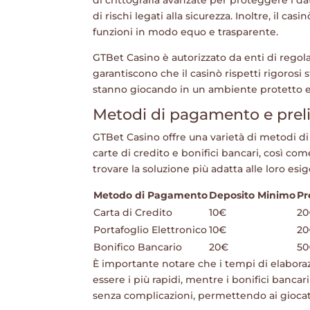
di crittografia avanzate per proteggere i dat
di rischi legati alla sicurezza. Inoltre, il 
funzioni in modo equo e trasparente.
GTBet Casino è autorizzato da enti di regolaz
garantiscono che il casinò rispetti rigorosi 
stanno giocando in un ambiente protetto 
Metodi di pagamento e preli
GTBet Casino offre una varietà di metodi di 
carte di credito e bonifici bancari, così co
trovare la soluzione più adatta alle loro esi
Metodo di Pagamento
Deposito Minimo
Pr
Carta di Credito
10€
2
Portafoglio Elettronico
10€
2
Bonifico Bancario
20€
5
È importante notare che i tempi di elabora
essere i più rapidi, mentre i bonifici banca
senza complicazioni, permettendo ai giocatori