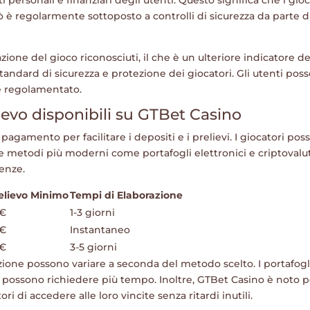
i personali e finanziari degli utenti. Questo significa che i gi
casinò è regolarmente sottoposto a controlli di sicurezza da parte
ione del gioco riconosciuti, il che è un ulteriore indicatore dell
standard di sicurezza e protezione dei giocatori. Gli utenti pos
e regolamentato.
evo disponibili su GTBet Casino
pagamento per facilitare i depositi e i prelievi. I giocatori pos
me metodi più moderni come portafogli elettronici e criptovalut
genze.
elievo Minimo
Tempi di Elaborazione
0€
1-3 giorni
0€
Instantaneo
0€
3-5 giorni
zione possono variare a seconda del metodo scelto. I portafogl
ri possono richiedere più tempo. Inoltre, GTBet Casino è noto pe
 di accedere alle loro vincite senza ritardi inutili.