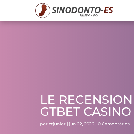
LE RECENSIONI
GTBET CASINO
por
ctjunior
|
jun 22, 2026
|
0 Comentários