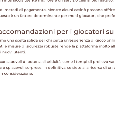
nterfaccia utente migliore e un servizio clienti più reattivo.
 di metodi di pagamento. Mentre alcuni casinò possono offrire p
 Questo è un fattore determinante per molti giocatori, che pr
 raccomandazioni per i giocatori s
me una scelta solida per chi cerca un’esperienza di gioco onli
enti e misure di sicurezza robuste rende la piattaforma molto al
i nuovi utenti.
 consapevoli di potenziali criticità, come i tempi di prelievo v
re spiacevoli sorprese. In definitiva, se siete alla ricerca di u
in considerazione.