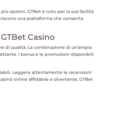
iù opzioni, GTBet è noto per la sua facilità
eferiscono una piattaforma che consenta
u GTBet Casino
ne di qualità. La combinazione di un’ampia
lettante. I bonus e le promozioni disponibili
ariabili. Leggere attentamente le recensioni
n casinò online affidabile e divertente, GTBet