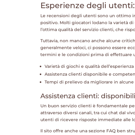
Esperienze degli utenti
Le recensioni degli utenti sono un ottimo 
positivo. Molti giocatori lodano la varietà d
l’ottima qualità del servizio clienti, che 
Tuttavia, non mancano anche alcune critiche
generalmente veloci, ci possono essere ecce
termini e le condizioni prima di effettuare 
Varietà di giochi e qualità dell’esperienza
Assistenza clienti disponibile e competen
Tempi di prelievo da migliorare in alcune 
Assistenza clienti: disponibi
Un buon servizio clienti è fondamentale per
attraverso diversi canali, tra cui chat dal v
utenti di ricevere risposte immediate alle
Il sito offre anche una sezione FAQ ben str