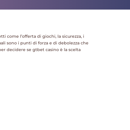
i come l’offerta di giochi, la sicurezza, i
ali sono i punti di forza e di debolezza che
 per decidere se
gtbet casino
è la scelta