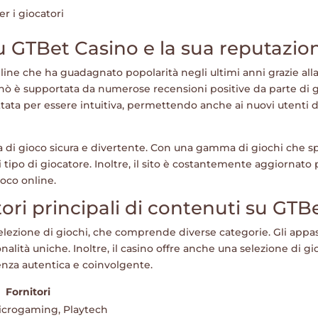
r i giocatori
 GTBet Casino e la sua reputazion
ne che ha guadagnato popolarità negli ultimi anni grazie alla s
sinò è supportata da numerose recensioni positive da parte di g
ttata per essere intuitiva, permettendo anche ai nuovi utenti d
 di gioco sicura e divertente. Con una gamma di giochi che spazi
 tipo di giocatore. Inoltre, il sito è costantemente aggiornato
oco online.
itori principali di contenuti su GT
elezione di giochi, che comprende diverse categorie. Gli appas
nalità uniche. Inoltre, il casino offre anche una selezione di gio
ienza autentica e coinvolgente.
Fornitori
icrogaming, Playtech