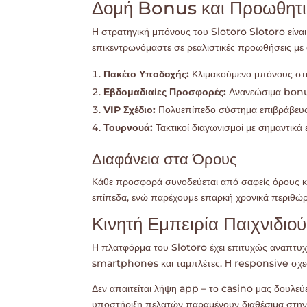
Δομή Bonus και Προωθητι
Η στρατηγική μπόνους του Slotoro Slotoro είναι 
επικεντρωνόμαστε σε ρεαλιστικές προωθήσεις με
Πακέτο Υποδοχής:
Κλιμακούμενο μπόνους στις
Εβδομαδιαίες Προσφορές:
Ανανεώσιμα bonus
VIP Σχέδιο:
Πολυεπίπεδο σύστημα επιβράβευσης
Τουρνουά:
Τακτικοί διαγωνισμοί με σημαντικ
Διαφάνεια στα Όρους
Κάθε προσφορά συνοδεύεται από σαφείς όρους κα
επίπεδα, ενώ παρέχουμε επαρκή χρονικά περιθώρ
Κινητή Εμπειρία Παιχνιδιού
Η πλατφόρμα του Slotoro έχει επιτυχώς αναπτυχθ
smartphones και ταμπλέτες. Η responsive σχεδί
Δεν απαιτείται λήψη app – το casino μας δουλεύ
υποστήριξη πελατών παραμένουν διαθέσιμα στην 