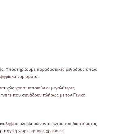
μές. Υποστηρίζουμε παραδοσιακές μεθόδους όπως
 ψηφιακά νομίσματα.
πιτυχώς χρησιμοποιούν οι μεγαλύτερες
ervers που συνάδουν πλήρως με τον Γενικό
 αναλήψεις ολοκληρώνονται εντός του διαστήματος
τρατηγική χωρίς κρυφές χρεώσεις.