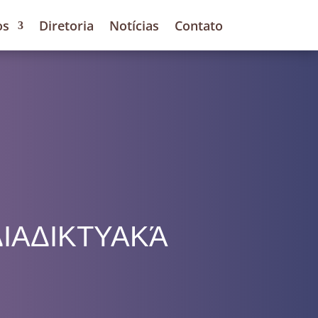
os
Diretoria
Notícias
Contato
ΙΑΔΙΚΤΥΑΚΆ