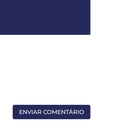
ENVIAR COMENTÁRIO