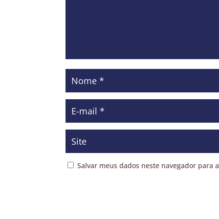
Salvar meus dados neste navegador para a