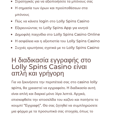
Στρατηγικές για να αξιοποιήσετε τα μπόνους σας
Η σημασία των όρων και προϋποθέσεων στα
μπόνους
Πώς να κάνετε login στο Lolly Spins Casino
Εξερευνώντας το Lolly Spins App για κινητά
Δημοφιλή παιχνίδια στο Lolly Spins Casino Online
Η ασφάλεια και η αξιοπιστία του Lolly Spins Casino
Συχνές ερωτήσεις σχετικά με το Lolly Spins Casino
Η διαδικασία εγγραφής στο
Lolly Spins Casino είναι
απλή και γρήγορη
Για να ξεκινήσετε την περιπέτειά σας στο casino lolly
spins, θα χρειαστεί να εγγραφείτε. Η διαδικασία αυτή
είναι απλή και διαρκεί μόνο λίγα λεπτά. Αρχικά,
επισκεφθείτε την ιστοσελίδα του καζίνο και πατήστε το
κουμπί “Εγγραφή”. Θα σας ζητηθεί να συμπληρώσετε
μια φόρμα με τα προσωπικά σας στοιχεία, όπως το