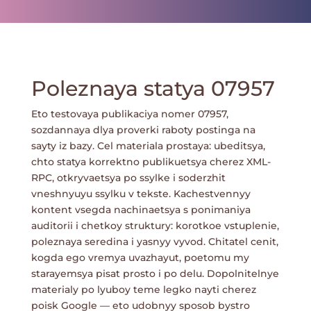
Poleznaya statya 07957
Eto testovaya publikaciya nomer 07957,
sozdannaya dlya proverki raboty postinga na
sayty iz bazy. Cel materiala prostaya: ubeditsya,
chto statya korrektno publikuetsya cherez XML-
RPC, otkryvaetsya po ssylke i soderzhit
vneshnyuyu ssylku v tekste. Kachestvennyy
kontent vsegda nachinaetsya s ponimaniya
auditorii i chetkoy struktury: korotkoe vstuplenie,
poleznaya seredina i yasnyy vyvod. Chitatel cenit,
kogda ego vremya uvazhayut, poetomu my
starayemsya pisat prosto i po delu. Dopolnitelnye
materialy po lyuboy teme legko nayti cherez
poisk Google
— eto udobnyy sposob bystro